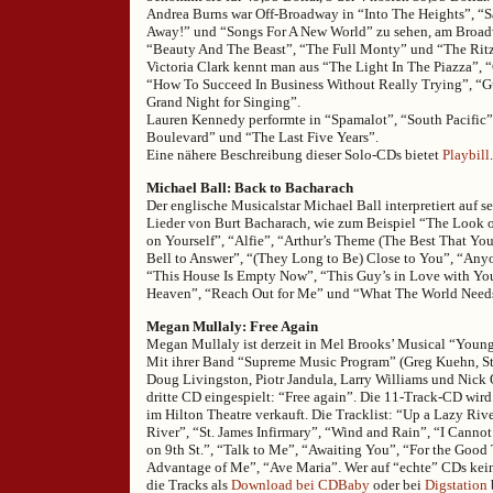
Andrea Burns war Off-Broadway in “Into The Heights”, “Sa
Away!” und “Songs For A New World” zu sehen, am Broadw
“Beauty And The Beast”, “The Full Monty” und “The Ritz
Victoria Clark kennt man aus “The Light In The Piazza”, 
“How To Succeed In Business Without Really Trying”, “G
Grand Night for Singing”.
Lauren Kennedy performte in “Spamalot”, “South Pacific”
Boulevard” und “The Last Five Years”.
Eine nähere Beschreibung dieser Solo-CDs bietet
Playbill
.
Michael Ball: Back to Bacharach
Der englische Musicalstar Michael Ball interpretiert auf 
Lieder von Burt Bacharach, wie zum Beispiel “The Look o
on Yourself”, “Alfie”, “Arthur’s Theme (The Best That Yo
Bell to Answer”, “(They Long to Be) Close to You”, “Any
“This House Is Empty Now”, “This Guy’s in Love with You
Heaven”, “Reach Out for Me” und “What The World Need
Megan Mullaly: Free Again
Megan Mullaly ist derzeit in Mel Brooks’ Musical “Young
Mit ihrer Band “Supreme Music Program” (Greg Kuehn, Stu
Doug Livingston, Piotr Jandula, Larry Williams und Nick O
dritte CD eingespielt: “Free again”. Die 11-Track-CD wird
im Hilton Theatre verkauft. Die Tracklist: “Up a Lazy Ri
River”, “St. James Infirmary”, “Wind and Rain”, “I Canno
on 9th St.”, “Talk to Me”, “Awaiting You”, “For the Goo
Advantage of Me”, “Ave Maria”. Wer auf “echte” CDs kein
die Tracks als
Download bei CDBaby
oder bei
Digstation