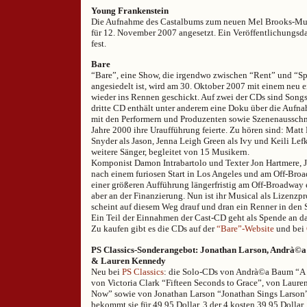
Young Frankenstein
Die Aufnahme des Castalbums zum neuen Mel Brooks-Musi
für 12. November 2007 angesetzt. Ein Veröffentlichungsd
fest.
Bare
“Bare”, eine Show, die irgendwo zwischen “Rent” und “S
angesiedelt ist, wird am 30. Oktober 2007 mit einem neu 
wieder ins Rennen geschickt. Auf zwei der CDs sind Songs
dritte CD enthält unter anderem eine Doku über die Aufn
mit den Performern und Produzenten sowie Szenenausschni
Jahre 2000 ihre Uraufführung feierte. Zu hören sind: Matt 
Snyder als Jason, Jenna Leigh Green als Ivy und Keili Lef
weitere Sänger, begleitet von 15 Musikern.
Komponist Damon Intrabartolo und Texter Jon Hartmere, J
nach einem furiosen Start in Los Angeles und am Off-B
einer größeren Aufführung längerfristig am Off-Broadway e
aber an der Finanzierung. Nun ist ihr Musical als Lizenz
scheint auf diesem Weg drauf und dran ein Renner in den 
Ein Teil der Einnahmen der Cast-CD geht als Spende an d
Zu kaufen gibt es die CDs auf der
“Bare”-Website
und bei
PS Classics-Sonderangebot: Jonathan Larson, Andrà©a 
& Lauren Kennedy
Neu bei
PS Classics
: die Solo-CDs von Andrà©a Baum “A 
von Victoria Clark “Fifteen Seconds to Grace”, von Laur
Now” sowie von Jonathan Larson “Jonathan Sings Larson”.
bekommt sie für 49,95 Dollar, 3 der 4 kosten 39,95 Dollar.