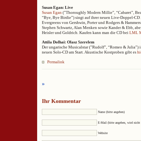
Susan Egan: Live
Susan Egan
(”Thoroughly Modern Millie”, “Cabaret”, Bea
“Bye, Bye Birdie”) singt auf ihrer neuen Live-Doppel-CD 
Evergreens von Gershwin, Porter und Rodgers & Hammers
Stephen Schwartz, Alan Menken sowie Kander & Ebb, abe
Heisler und Goldrich. Kaufen kann man die CD bei
LML M
Attila Dolhai: Olasz Szerelem
Der ungarische Musicalstar (”Rudolf”, “Romeo & Julia”) is
neuen Solo-CD am Start. Akustische Kostproben gibt es
hi
Permalink
»
Ihr Kommentar
Name (bitte angeben)
E-Mail (bitte angeben, wird nicht 
Website