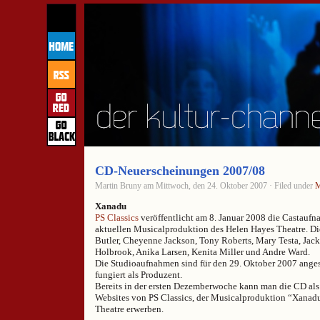
CD-Neuerscheinungen 2007/08
Martin Bruny am Mittwoch, den 24. Oktober 2007 · Filed under
M
Xanadu
PS Classics
veröffentlicht am 8. Januar 2008 die Castauf
aktuellen Musicalproduktion des Helen Hayes Theatre. Di
Butler, Cheyenne Jackson, Tony Roberts, Mary Testa, Jack
Holbrook, Anika Larsen, Kenita Miller und Andre Ward.
Die Studioaufnahmen sind für den 29. Oktober 2007 angese
fungiert als Produzent.
Bereits in der ersten Dezemberwoche kann man die CD al
Websites von PS Classics, der Musicalproduktion “Xanad
Theatre erwerben.