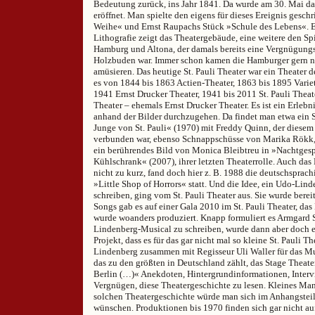
Bedeutung zurück, ins Jahr 1841. Da wurde am 30. Mai da
eröffnet. Man spielte den eigens für dieses Ereignis gesc
Weihe« und Ernst Raupachs Stück »Schule des Lebens«. 
Lithografie zeigt das Theatergebäude, eine weitere den S
Hamburg und Altona, der damals bereits eine Vergnügungs
Holzbuden war. Immer schon kamen die Hamburger gern nac
amüsieren. Das heutige St. Pauli Theater war ein Theater 
es von 1844 bis 1863 Actien-Theater, 1863 bis 1895 Varie
1941 Ernst Drucker Theater, 1941 bis 2011 St. Pauli Theat
Theater – ehemals Ernst Drucker Theater. Es ist ein Erlebni
anhand der Bilder durchzugehen. Da findet man etwa ein 
Junge von St. Pauli« (1970) mit Freddy Quinn, der diesem
verbunden war, ebenso Schnappschüsse von Marika Rökk,
ein berührendes Bild von Monica Bleibtreu in »Nachtges
Kühlschrank« (2007), ihrer letzten Theaterrolle. Auch d
nicht zu kurz, fand doch hier z. B. 1988 die deutschsprac
»Little Shop of Horrors« statt. Und die Idee, ein Udo-Lin
schreiben, ging vom St. Pauli Theater aus. Sie wurde berei
Songs gab es auf einer Gala 2010 im St. Pauli Theater, das
wurde woanders produziert. Knapp formuliert es Armgard 
Lindenberg-Musical zu schreiben, wurde dann aber doch e
Projekt, dass es für das gar nicht mal so kleine St. Pauli 
Lindenberg zusammen mit Regisseur Uli Waller für das Mus
das zu den größten in Deutschland zählt, das Stage Theate
Berlin (…)« Anekdoten, Hintergrundinformationen, Intervi
Vergnügen, diese Theatergeschichte zu lesen. Kleines Man
solchen Theatergeschichte würde man sich im Anhangsteil
wünschen. Produktionen bis 1970 finden sich gar nicht auf