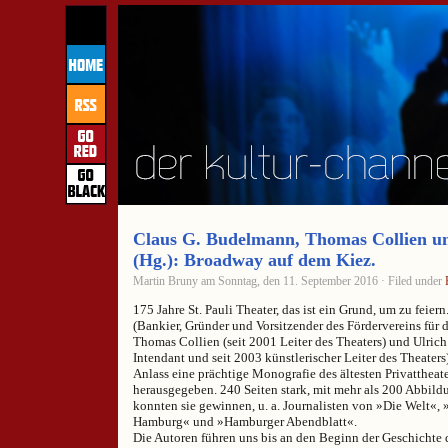
Claus G. Budelmann, Thomas Collien un
(Hg.): Broadway auf dem Kiez.
Martin Bruny am Sonntag, den 11. September 2016 · Filed under
175 Jahre St. Pauli Theater, das ist ein Grund, um zu feie
(Bankier, Gründer und Vorsitzender des Fördervereins für da
Thomas Collien (seit 2001 Leiter des Theaters) und Ulrich
Intendant und seit 2003 künstlerischer Leiter des Theater
Anlass eine prächtige Monografie des ältesten Privatthea
herausgegeben. 240 Seiten stark, mit mehr als 200 Abbild
konnten sie gewinnen, u. a. Journalisten von »Die Welt«,
Hamburg« und »Hamburger Abendblatt«.
Die Autoren führen uns bis an den Beginn der Geschichte 