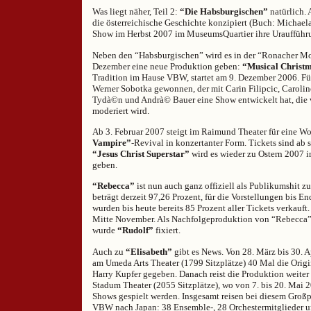
Was liegt näher, Teil 2:
“Die Habsburgischen”
natürlich. A
die österreichische Geschichte konzipiert (Buch: Michael
Show im Herbst 2007 im MuseumsQuartier ihre Uraufführu
Neben den “Habsburgischen” wird es in der “Ronacher Mob
Dezember eine neue Produktion geben:
“Musical Christ
Tradition im Hause VBW, startet am 9. Dezember 2006. Fü
Werner Sobotka gewonnen, der mit Carin Filipcic, Carolin
Tydà©n und Andrà© Bauer eine Show entwickelt hat, die
moderiert wird.
Ab 3. Februar 2007 steigt im Raimund Theater für eine W
Vampire”
-Revival in konzertanter Form. Tickets sind ab s
“Jesus Christ Superstar”
wird es wieder zu Ostern 2007 
geben.
“Rebecca”
ist nun auch ganz offiziell als Publikumshit z
beträgt derzeit 97,26 Prozent, für die Vorstellungen bis 
wurden bis heute bereits 85 Prozent aller Tickets verkauft
Mitte November. Als Nachfolgeproduktion von “Rebecca
wurde
“Rudolf”
fixiert.
Auch zu
“Elisabeth”
gibt es News. Von 28. März bis 30. A
am Umeda Arts Theater (1799 Sitzplätze) 40 Mal die Orig
Harry Kupfer gegeben. Danach reist die Produktion weite
Stadum Theater (2055 Sitzplätze), wo von 7. bis 20. Mai 
Shows gespielt werden. Insgesamt reisen bei diesem Großp
VBW nach Japan: 38 Ensemble-, 28 Orchestermitglieder u