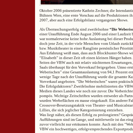
Oktober 2006 präsentierte Kathrin Zechner, die Intendanti
Bühnen Wien, eine erste Vorschau auf die Produktionen ihr
2007, aber auch eine Erfolgsbilanz vergangener Shows.
Als Überraschungserfolg sind zweifelsohne
“Die Weberis
einer Uraufführung Ende August 2006 und einer Laufzeit
war normalerweise keine hohe Auslastung bei dieser Produk
doch jene Zeit, in der viele Menschen vom Urlaub zurü
bzw. Musiktheater in einer Rangliste persönlicher Prioritä
Aus Erfahrung weiß man, dass auch Blockbuster-Shows w
“Elisabeth” in dieser Zeit oft einen kleinen Hänger haben.
Seiten der VBW auch mit relativ nüchternen Erwartungen, 
Saals überhaupt für den Vorverkauf freigegeben. Umso ersta
Weberischen” eine Gesamtauslastung von 94,1 Prozent er
wenige Tage nach der Uraufführung wurde die gesamte Kap
Vorverkauf angeboten. “Die Weberischen” waren praktisch 
Die Erfolgsfaktoren? Zweifelsohne mobilisierten die VBW
Medien dieses Landes wie noch nie zuvor. Die Vorberichte
pompös. Wichtige Zeitschriften wurden entweder als Partn
wurden Werbeflächen en masse eingekauft. Ein anderer Fak
Crossover-Besetzungstaktik von Theater- und Musicalstars
Lillies, die sich jeglicher Kategorisierung entziehen.
Was liegt näher, als diesen Erfolg zu prolongieren? Gesprä
Aufführungen sind im Gange, und mittlerweile ist das eing
zuvor vielleicht nur erträumen konnte. Auch mit den “We
VBW ein hochwertiges, erfolgversprechendes Exportprodu