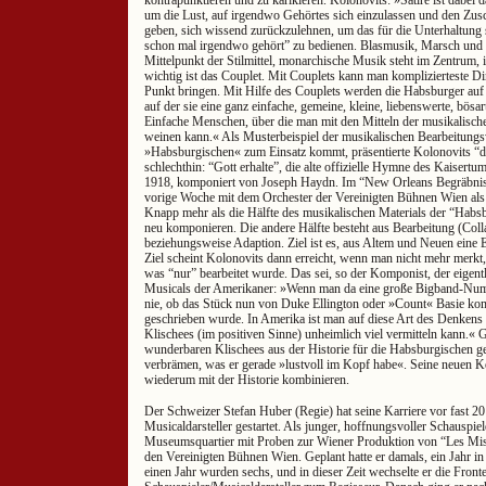
kontrapunktieren und zu karikieren. Kolonovits: »Satire ist dabei 
um die Lust, auf irgendwo Gehörtes sich einzulassen und den Zus
geben, sich wissend zurückzulehnen, um das für die Unterhaltung 
schon mal irgendwo gehört” zu bedienen. Blasmusik, Marsch und
Mittelpunkt der Stilmittel, monarchische Musik steht im Zentrum, 
wichtig ist das Couplet. Mit Couplets kann man komplizierteste D
Punkt bringen. Mit Hilfe des Couplets werden die Habsburger auf
auf der sie eine ganz einfache, gemeine, kleine, liebenswerte, bösar
Einfache Menschen, über die man mit den Mitteln der musikalischen
weinen kann.« Als Musterbeispiel der musikalischen Bearbeitungsw
»Habsburgischen« zum Einsatz kommt, präsentierte Kolonovits 
schlechthin: “Gott erhalte”, die alte offizielle Hymne des Kaisert
1918, komponiert von Joseph Haydn. Im “New Orleans Begräbnis
vorige Woche mit dem Orchester der Vereinigten Bühnen Wien als A
Knapp mehr als die Hälfte des musikalischen Materials der “Habs
neu komponieren. Die andere Hälfte besteht aus Bearbeitung (Colla
beziehungsweise Adaption. Ziel ist es, aus Altem und Neuen eine 
Ziel scheint Kolonovits dann erreicht, wenn man nicht mehr merk
was “nur” bearbeitet wurde. Das sei, so der Komponist, der eigen
Musicals der Amerikaner: »Wenn man da eine große Bigband-Num
nie, ob das Stück nun von Duke Ellington oder »Count« Basie ko
geschrieben wurde. In Amerika ist man auf diese Art des Denkens 
Klischees (im positiven Sinne) unheimlich viel vermitteln kann.« 
wunderbaren Klischees aus der Historie für die Habsburgischen 
verbrämen, was er gerade »lustvoll im Kopf habe«. Seine neuen 
wiederum mit der Historie kombinieren.
Der Schweizer Stefan Huber (Regie) hat seine Karriere vor fast 20
Musicaldarsteller gestartet. Als junger, hoffnungsvoller Schauspie
Museumsquartier mit Proben zur Wiener Produktion von “Les Mis
den Vereinigten Bühnen Wien. Geplant hatte er damals, ein Jahr i
einen Jahr wurden sechs, und in dieser Zeit wechselte er die Fro