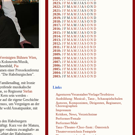
2023
:
J
F
M
A
M
J
J
A
S
O
N
D
2022
:
J
F
M
A
M
J
J
A
S
O
N
D
2021
:
J
F
M
A
M
J
J
A
S
O
N
D
2020
:
J
F
M
A
M
J
J
A
S
O
N
D
2019
:
J
F
M
A
M
J
J
A
S
O
N
D
2018
:
J
F
M
A
M
J
J
A
S
O
N
D
2017
:
J
F
M
A
M
J
J
A
S
O
N
D
2016
:
J
F
M
A
M
J
J
A
S
O
N
D
2015
:
J
F
M
A
M
J
J
A
S
O
N
D
2014
:
J
F
M
A
M
J
J
A
S
O
N
D
2013
:
J
F
M
A
M
J
J
A
S
O
N
D
2012
:
J
F
M
A
M
J
J
A
S
O
N
D
2011
:
J
F
M
A
M
J
J
A
S
O
N
D
2010
:
J
F
M
A
M
J
J
A
S
O
N
D
2009
:
J
F
M
A
M
J
J
A
S
O
N
D
Vereinigten Bühnen Wien
,
2008
:
J
F
M
A
M
J
J
A
S
O
N
D
n Kolonovits/Musik,
2007
:
J
F
M
A
M
J
J
A
S
O
N
D
2006
:
J
F
M
A
M
J
J
A
S
O
N
D
ühnenbild,
Pia
2005
:
J
F
M
A
M
J
J
A
S
O
N
D
men einer Pressekonferenz
2004
:
J
F
M
A
M
J
J
A
S
O
N
D
n “Die Habsburgischen”.
2003
:
J
F
M
A
M
J
J
A
S
O
N
D
amilienalltag, mit Ironie
greifende musikalische
Links
das, so Regisseur
Stefan
Agenturen/Veranstalter/Verlage/Textbüros
m Kern sein werden -
Ausbildung: Musical-, Tanz-, Schauspielschulen
e auf die eigene Geschichte
Autoren, Komponisten, Dirigenten, Regisseure,
n muss, um Vergnügen an der
Choreographen
ehr wohl Ansatzpunkte, mit
Impressum
Kritiken, News, Verzeichnisse
Performer/Female
on den Habsburgern
Performer/Male
äftigt. Kurz vor der Matura,
Tanz-/Theater-/Chor-/Instr.: Österreich
rger »nahezu zwanghaft« an
Theaterverzeichnis Festspiele
 Gebiet der Habsburger-