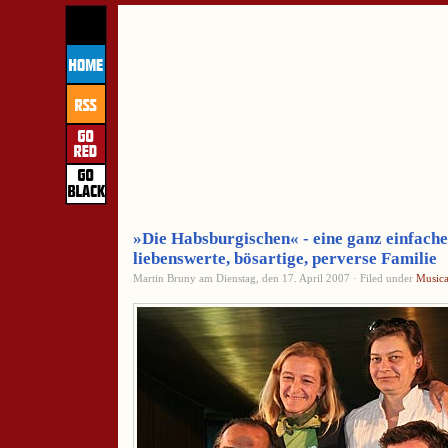
»Die Habsburgischen« - eine ganz einfache,
liebenswerte, bösartige, perverse Familie
Martin Bruny am Dienstag, den 17. April 2007 · Filed under
Musica