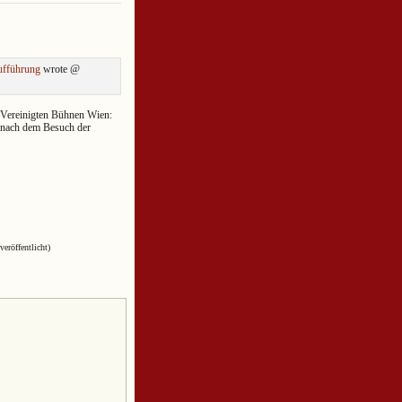
ufführung
wrote @
r Vereinigten Bühnen Wien:
h nach dem Besuch der
veröffentlicht)