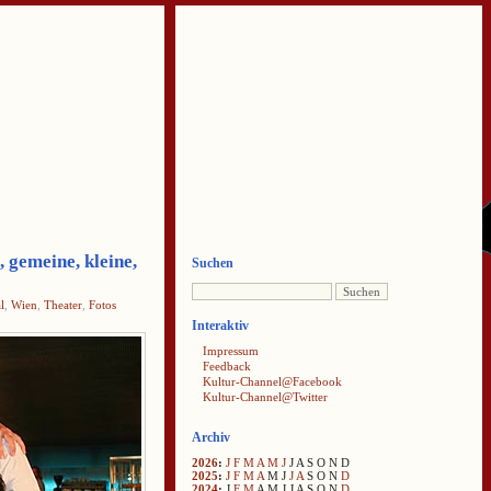
 gemeine, kleine,
Suchen
l
,
Wien
,
Theater
,
Fotos
Interaktiv
Impressum
Feedback
Kultur-Channel@Facebook
Kultur-Channel@Twitter
Archiv
2026
:
J
F
M
A
M
J
J
A
S
O
N
D
2025
:
J
F
M
A
M
J
J
A
S
O
N
D
2024
:
J
F
M
A
M
J
J
A
S
O
N
D