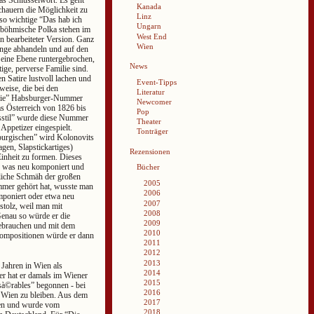
das Schlüsselwort. Es geht
Kanada
chauern die Möglichkeit zu
Linz
so wichtige “Das hab ich
Ungarn
 böhmische Polka stehen im
West End
in bearbeiteter Version. Ganz
Wien
inge abhandeln und auf den
 eine Ebene runtergebrochen,
News
tige, perverse Familie sind.
 Satire lustvoll lachen und
Event-Tipps
eise, die bei den
Literatur
“die” Habsburger-Nummer
Newcomer
ums Österreich von 1826 bis
Pop
stil” wurde diese Nummer
Theater
ppetizer eingespielt.
Tonträger
burgischen” wird Kolonovits
gen, Slapstickartiges)
Rezensionen
Einheit zu formen. Dieses
t, was neu komponiert und
Bücher
tliche Schmäh der großen
2005
mer gehört hat, wusste man
2006
mponiert oder etwa neu
2007
stolz, weil man mit
2008
Genau so würde er die
2009
gebrauchen und mit dem
2010
Kompositionen würde er dann
2011
2012
2013
 Jahren in Wien als
2014
ler hat er damals im Wiener
2015
à©rables” begonnen - bei
2016
n Wien zu bleiben. Aus dem
2017
nten und wurde vom
2018