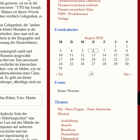
Theaterverzeichnis Österreich
f gerissen, sei sie in der
Theaterverzeichnis weltweit
antworten: “1705 hat Joseph
Theaterverzeichnis Wien
r Matura sei dieses Wissen
VBW / Produktionen
er reichlich Gelegenheit, es
Verlage
n Gelegenheit, die “andere
n letzten Monaten in der
Eventkalender
erfordert, dass man sich an
töbern in der Biographie und
August 2026
M
D
M
D
F
S
S
etonung des Humorfaktors,
1
2
3
4
5
6
7
8
9
uzinergruft spielt und
10
11
12
13
14
15
16
n Ronzoni ausgewählt
17
18
19
20
21
22
23
, wobei nur Tote anwesend
24
25
26
27
28
29
30
Geschichte im klassischen
31
ken, was sie fühlen, wie sie
ilienwahnsinn eines Clans,
« Jul
Sep »
hat. Es geht um kleine
burger, allerdings nicht im
Events
Keine Termine.
Themen
9Q - Neun Fragen - Neun Antworten
ikalische Seite der
Musical
ie Habsburgischen” eine
Ausbildung
er Lust mit den Mitteln der
Awards
Komponist auf mehreren
Broadway
 Geschichte und mit
Deutschland
d slapstickartig zu
Filmmusical