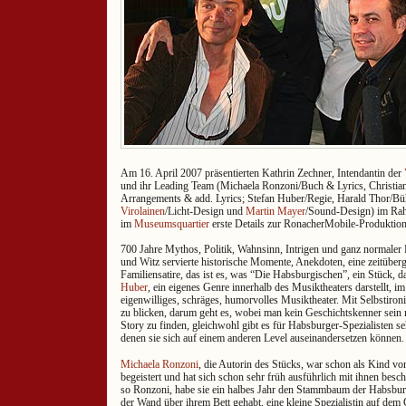
Am 16. April 2007 präsentierten Kathrin Zechner, Intendantin der
und ihr Leading Team (Michaela Ronzoni/Buch & Lyrics, Christia
Arrangements & add. Lyrics; Stefan Huber/Regie, Harald Thor/B
Virolainen
/Licht-Design und
Martin Mayer
/Sound-Design) im Rah
im
Museumsquartier
erste Details zur RonacherMobile-Produktio
700 Jahre Mythos, Politik, Wahnsinn, Intrigen und ganz normaler F
und Witz servierte historische Momente, Anekdoten, eine zeitüber
Familiensatire, das ist es, was “Die Habsburgischen”, ein Stück, 
Huber
, ein eigenes Genre innerhalb des Musiktheaters darstellt, i
eigenwilliges, schräges, humorvolles Musiktheater. Mit Selbstironi
zu blicken, darum geht es, wobei man kein Geschichtskenner sei
Story zu finden, gleichwohl gibt es für Habsburger-Spezialisten s
denen sie sich auf einem anderen Level auseinandersetzen können.
Michaela Ronzoni
, die Autorin des Stücks, war schon als Kind v
begeistert und hat sich schon sehr früh ausführlich mit ihnen besch
so Ronzoni, habe sie ein halbes Jahr den Stammbaum der Habsbu
der Wand über ihrem Bett gehabt, eine kleine Spezialistin auf dem