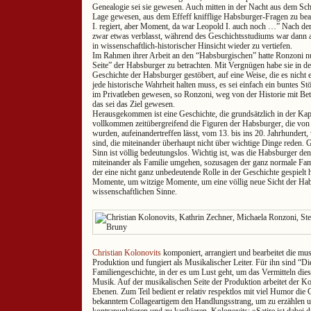
Genealogie sei sie gewesen. Auch mitten in der Nacht aus dem Schla
Lage gewesen, aus dem Effeff knifflige Habsburger-Fragen zu be
I. regiert, aber Moment, da war Leopold I. auch noch …” Nach de
zwar etwas verblasst, während des Geschichtsstudiums war dann ab
in wissenschaftlich-historischer Hinsicht wieder zu vertiefen.
Im Rahmen ihrer Arbeit an den “Habsburgischen” hatte Ronzoni nu
Seite” der Habsburger zu betrachten. Mit Vergnügen habe sie in de
Geschichte der Habsburger gestöbert, auf eine Weise, die es nicht 
jede historische Wahrheit halten muss, es sei einfach ein buntes S
im Privatleben gewesen, so Ronzoni, weg von der Historie mit B
das sei das Ziel gewesen.
Herausgekommen ist eine Geschichte, die grundsätzlich in der Kap
vollkommen zeitübergreifend die Figuren der Habsburger, die vo
wurden, aufeinandertreffen lässt, vom 13. bis ins 20. Jahrhundert
sind, die miteinander überhaupt nicht über wichtige Dinge reden. 
Sinn ist völlig bedeutungslos. Wichtig ist, was die Habsburger den
miteinander als Familie umgehen, sozusagen der ganz normale Fam
der eine nicht ganz unbedeutende Rolle in der Geschichte gespielt 
Momente, um witzige Momente, um eine völlig neue Sicht der Habs
wissenschaftlichen Sinne.
Christian Kolonovits
komponiert, arrangiert und bearbeitet die mus
Produktion und fungiert als Musikalischer Leiter. Für ihn sind “D
Familiengeschichte, in der es um Lust geht, um das Vermitteln dies
Musik. Auf der musikalischen Seite der Produktion arbeitet der 
Ebenen. Zum Teil bedient er relativ respektlos mit viel Humor die
bekanntem Collageartigem den Handlungsstrang, um zu erzählen un