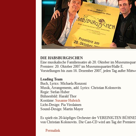
DIE HABSBURGISCHEN
Eine musikalische Familiensatire ab 20. Oktober im Museumsquart
Premiere: 20. Oktober 2007 im Museumsquartier/Halle E.
Vorstellungen bis zum 16. Dezember 2007, jeden Tag außer Mittw
Leading Team
Buch, Lyrics: Michaela Ronzoni
Musik, Arrangements, add. Lyrics: Christian Kolonovits
Regie: Stefan Huber
Bühnenbild: Harald Thor
Kostüme:
Susanne Hubrich
Licht-Design: Pia Virolainen
Sound-Design: Martin Mayer
Es spielt ein 20-köpfiges Orchester der VEREINIGTEN BÜHNEN
von Christian Kolonovits. Die Cast-CD wird am Tag der Premiere e
Permalink