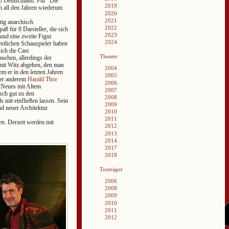
ch Deutschland. Für “Die
2019
h all den Jahren wiederum
2020
2021
tig anarchisch
2022
aß für 8 Darsteller, die sich
2023
und eine zweite Figur
2024
restlichen Schauspieler haben
ich die Cast
Theater
uchen, allerdings der
 mit Witz abgehen, den man
2004
em er in den letzten Jahren
2005
nter anderem
Harald Thor
2006
e Neues mit Altem
2007
isch gut zu den
2008
 mit einfließen lassen. Sein
2009
nd neuer Architektur.
2010
2011
en. Derzeit werden mit
2012
2013
2014
2017
2018
Tonträger
2006
2008
2009
2010
2011
2012