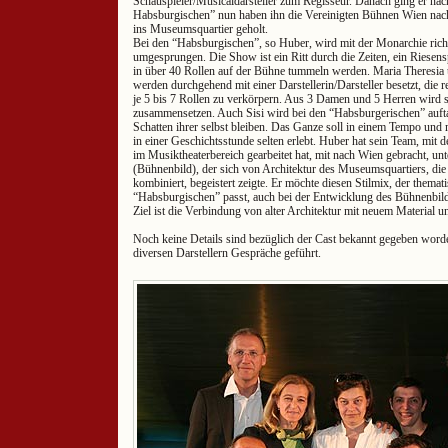
Schauspieler/Musicaldarsteller zum Regisseur. Danach ging er na
Habsburgischen” nun haben ihn die Vereinigten Bühnen Wien nac
ins Museumsquartier geholt.
Bei den “Habsburgischen”, so Huber, wird mit der Monarchie rich
umgesprungen. Die Show ist ein Ritt durch die Zeiten, ein Riesensp
in über 40 Rollen auf der Bühne tummeln werden. Maria Theresia 
werden durchgehend mit einer Darstellerin/Darsteller besetzt, die 
je 5 bis 7 Rollen zu verkörpern. Aus 3 Damen und 5 Herren wird s
zusammensetzen. Auch Sisi wird bei den “Habsburgerischen” aufta
Schatten ihrer selbst bleiben. Das Ganze soll in einem Tempo und
in einer Geschichtsstunde selten erlebt. Huber hat sein Team, mit d
im Musiktheaterbereich gearbeitet hat, mit nach Wien gebracht, u
(Bühnenbild), der sich von Architektur des Museumsquartiers, di
kombiniert, begeistert zeigte. Er möchte diesen Stilmix, der themat
“Habsburgischen” passt, auch bei der Entwicklung des Bühnenbilds
Ziel ist die Verbindung von alter Architektur mit neuem Material u
Noch keine Details sind bezüglich der Cast bekannt gegeben word
diversen Darstellern Gespräche geführt.