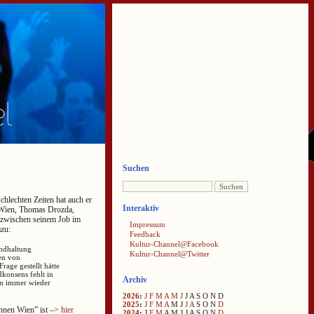
Suchen
schlechten Zeiten hat auch er
Interaktiv
n Wien, Thomas Drozda,
 zwischen seinem Job im
Impressum
zu:
Feedback
Kultur-Channel@Facebook
undhaltung
Kultur-Channel@Twitter
en von
Frage gestellt hätte
konsens fehlt in
Archiv
en immer wieder
2026
:
J
F
M
A
M
J
J
A
S
O
N
D
2025
:
J
F
M
A
M
J
J
A
S
O
N
D
ühnen Wien” ist –>
hier
2024
:
J
F
M
A
M
J
J
A
S
O
N
D