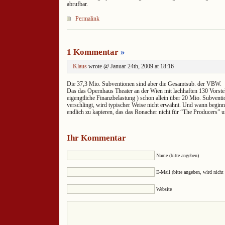
abrufbar.
Permalink
1 Kommentar
»
Klaus
wrote @ Januar 24th, 2009 at 18:16
Die 37,3 Mio. Subventionen sind aber die Gesamtsub. der VBW.
Das das Opernhaus Theater an der Wien mit lachhaften 130 Vorstell
eigengtliche Finanzbelastung ) schon allein über 20 Mio. Subvent
verschlingt, wird typischer Weise nicht erwähnt. Und wann beginn
endlich zu kapieren, das das Ronacher nicht für “The Producers” 
Ihr Kommentar
Name (bitte angeben)
E-Mail (bitte angeben, wird nicht 
Website