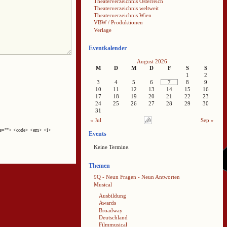
Theaterverzeichnis Österreich
Theaterverzeichnis weltweit
Theaterverzeichnis Wien
VBW / Produktionen
Verlage
Eventkalender
August 2026
M
D
M
D
F
S
S
1
2
3
4
5
6
7
8
9
10
11
12
13
14
15
16
17
18
19
20
21
22
23
24
25
26
27
28
29
30
31
« Jul
Sep »
cite=""> <code> <em> <i>
Events
Keine Termine.
Themen
9Q - Neun Fragen - Neun Antworten
Musical
Ausbildung
Awards
Broadway
Deutschland
Filmmusical