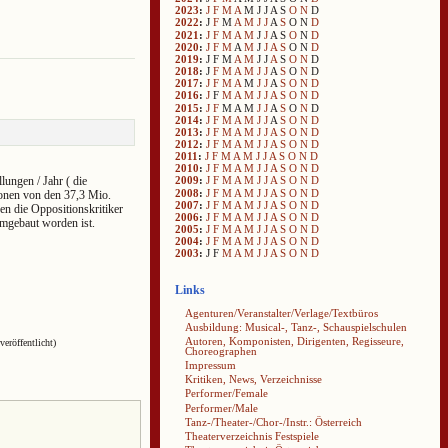
2023
:
J
F
M
A
M
J
J
A
S
O
N
D
2022
:
J
F
M
A
M
J
J
A
S
O
N
D
2021
:
J
F
M
A
M
J
J
A
S
O
N
D
2020
:
J
F
M
A
M
J
J
A
S
O
N
D
2019
:
J
F
M
A
M
J
J
A
S
O
N
D
2018
:
J
F
M
A
M
J
J
A
S
O
N
D
2017
:
J
F
M
A
M
J
J
A
S
O
N
D
2016
:
J
F
M
A
M
J
J
A
S
O
N
D
2015
:
J
F
M
A
M
J
J
A
S
O
N
D
2014
:
J
F
M
A
M
J
J
A
S
O
N
D
2013
:
J
F
M
A
M
J
J
A
S
O
N
D
2012
:
J
F
M
A
M
J
J
A
S
O
N
D
2011
:
J
F
M
A
M
J
J
A
S
O
N
D
2010
:
J
F
M
A
M
J
J
A
S
O
N
D
ungen / Jahr ( die
2009
:
J
F
M
A
M
J
J
A
S
O
N
D
2008
:
J
F
M
A
M
J
J
A
S
O
N
D
ionen von den 37,3 Mio.
2007
:
J
F
M
A
M
J
J
A
S
O
N
D
en die Oppositionskritiker
2006
:
J
F
M
A
M
J
J
A
S
O
N
D
umgebaut worden ist.
2005
:
J
F
M
A
M
J
J
A
S
O
N
D
2004
:
J
F
M
A
M
J
J
A
S
O
N
D
2003
:
J
F
M
A
M
J
J
A
S
O
N
D
Links
Agenturen/Veranstalter/Verlage/Textbüros
Ausbildung: Musical-, Tanz-, Schauspielschulen
Autoren, Komponisten, Dirigenten, Regisseure,
veröffentlicht)
Choreographen
Impressum
Kritiken, News, Verzeichnisse
Performer/Female
Performer/Male
Tanz-/Theater-/Chor-/Instr.: Österreich
Theaterverzeichnis Festspiele