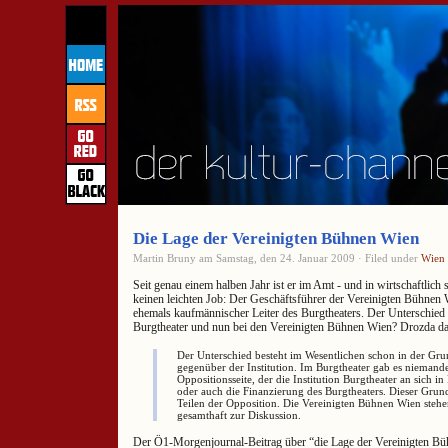
Die Lage der Vereinigten Bühnen Wien
Martin Bruny am Samstag, den 24. Januar 2009 · Filed under
Wien
Seit genau einem halben Jahr ist er im Amt - und in wirtschaftlich 
keinen leichten Job: Der Geschäftsführer der Vereinigten Bühne
ehemals kaufmännischer Leiter des Burgtheaters. Der Unterschied
Burgtheater und nun bei den Vereinigten Bühnen Wien? Drozda da
Der Unterschied besteht im Wesentlichen schon in der Gr
gegenüber der Institution. Im Burgtheater gab es niemand
Oppositionsseite, der die Institution Burgtheater an sich in 
oder auch die Finanzierung des Burgtheaters. Dieser Grund
Teilen der Opposition. Die Vereinigten Bühnen Wien steh
gesamthaft zur Diskussion.
Der Ö1-Morgenjournal-Beitrag über “die Lage der Vereinigten B