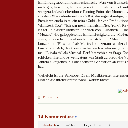
Einführungsabend in das musicalische Werk von Bernstein 
nicht gegeben - angeblich wegen akutem Publikumsdesinte
war gerade das der berühmte Turning Point, der Moment, v
aus dem Musicalunternehmen VBW, das eigenständige, i
Premieren erarbeitete, ein reiner Zukäufer von Produktion
Will Rock You”, “Ich war noch niemals in New York”, Re
Baker”, die dreitrillionsten Reprisen von “Elisabeth”, “Ta
“Mozart”, die galoppierende Einfallslosigkeit, die Wiede
stattgefunden haben und noch bevorstehen … “Mozart” ma
konzertant, “Elisabeth” als Musical, konzertant, wieder al
konzertant? Ach, das kommt sicher auch wieder mal, und 
mal “Elisabeth” als Musical. Der Unterschied zu Stage En
schicken ihre Shows wenigstens von Stadt zu Stadt, die V
Jährchen vergehen, bis die nächsten Generation an Bütüs d
hat.
Vielleicht ist die Volksoper für am Musiktheater Interessie
einfach die interessantere Wahl - warum nicht!
Permalink
14 Kommentare
»
Elisabeth
wrote @ Januar 31st, 2010 at 11:38