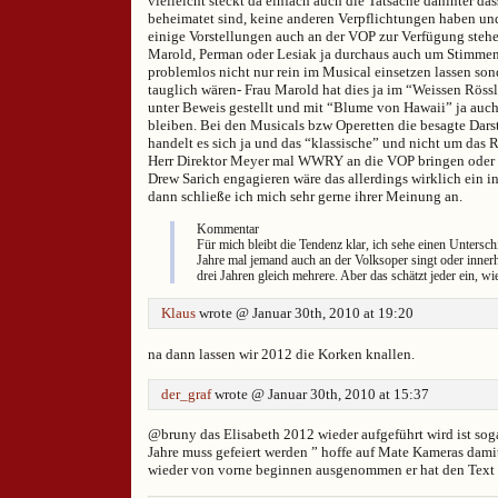
vielleicht steckt da einfach auch die Tatsache dahinter das
beheimatet sind, keine anderen Verpflichtungen haben un
einige Vorstellungen auch an der VOP zur Verfügung stehe
Marold, Perman oder Lesiak ja durchaus auch um Stimmen 
problemlos nicht nur rein im Musical einsetzen lassen son
tauglich wären- Frau Marold hat dies ja im “Weissen Rössl
unter Beweis gestellt und mit “Blume von Hawaii” ja auch
bleiben. Bei den Musicals bzw Operetten die besagte Dars
handelt es sich ja und das “klassische” und nicht um das 
Herr Direktor Meyer mal WWRY an die VOP bringen oder 
Drew Sarich engagieren wäre das allerdings wirklich ein 
dann schließe ich mich sehr gerne ihrer Meinung an.
Kommentar
Für mich bleibt die Tendenz klar, ich sehe einen Unterschi
Jahre mal jemand auch an der Volksoper singt oder inner
drei Jahren gleich mehrere. Aber das schätzt jeder ein, wi
Klaus
wrote @ Januar 30th, 2010 at 19:20
na dann lassen wir 2012 die Korken knallen.
der_graf
wrote @ Januar 30th, 2010 at 15:37
@bruny das Elisabeth 2012 wieder aufgeführt wird ist sog
Jahre muss gefeiert werden ” hoffe auf Mate Kameras dami
wieder von vorne beginnen ausgenommen er hat den Text v