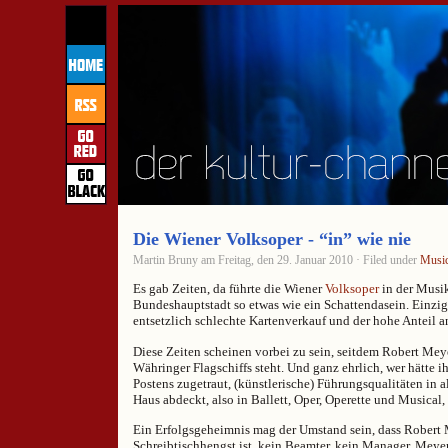
Die Wiener Volksoper - “in” wie nie
Martin Bruny am Freitag, den 29. Januar 2010 · Filed under
Music
Es gab Zeiten, da führte die Wiener
Volksoper
in der Musik
Bundeshauptstadt so etwas wie ein Schattendasein. Einzi
entsetzlich schlechte Kartenverkauf und der hohe Anteil an
Diese Zeiten scheinen vorbei zu sein, seitdem Robert Me
Währinger Flagschiffs steht. Und ganz ehrlich, wer hätte ih
Postens zugetraut, (künstlerische) Führungsqualitäten in a
Haus abdeckt, also in Ballett, Oper, Operette und Musical,
Ein Erfolgsgeheimnis mag der Umstand sein, dass Robert
Schreibtischhengst ist, kein Beamter, kein Manager. Meyer