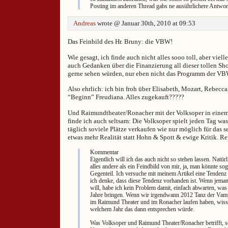
Posting im anderen Thread gabs ne ausührlichere Antwor
Andreas
wrote @ Januar 30th, 2010 at 09:53
Das Feinbild des Hr. Bruny: die VBW!
Wie gesagt, ich finde auch nicht alles sooo toll, aber viel
auch Gedanken über die Finanzierung all dieser tollen Sho
gerne sehen würden, nur eben nicht das Programm der VB
Also ehrlich: ich bin froh über Elisabeth, Mozart, Rebec
“Beginn” Freudiana. Alles zugekauft?????
Und Raimundtheater/Ronacher mit der Volksoper in eine
finde ich auch seltsam: Die Volksoper spielt jeden Tag w
täglich soviele Plätze verkaufen wie nur möglich für das se
etwas mehr Realität statt Hohn & Spott & ewige Kritik. Re
Kommentar
Eigentlich will ich das auch nicht so stehen lassen. Natü
alles andere als ein Feindbild von mir, ja, man könnte so
Gegenteil. Ich versuche mit meinem Artikel eine Tendenz
ich denke, dass diese Tendenz vorhanden ist. Wenn jeman
will, habe ich kein Problem damit, einfach abwarten, w
Jahre bringen. Wenn wir irgendwann 2012 Tanz der Vamp
im Raimund Theater und im Ronacher laufen haben, wisse
welchem Jahr das dann entsprechen würde.
Was Volksoper und Raimund Theater/Ronacher betrifft, s