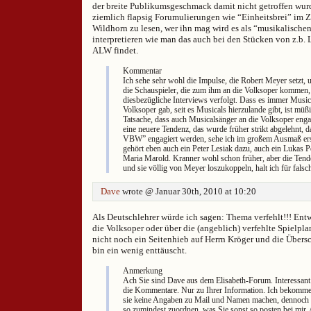
der breite Publikumsgeschmack damit nicht getroffen wurd
ziemlich flapsig Forumulierungen wie “Einheitsbrei” im
Wildhorn zu lesen, wer ihn mag wird es als “musikalisch
interpretieren wie man das auch bei den Stücken von z.b.
ALW findet.
Kommentar
Ich sehe sehr wohl die Impulse, die Robert Meyer setzt, 
die Schauspieler, die zum ihm an die Volksoper kommen
diesbezügliche Interviews verfolgt. Dass es immer Music
Volksoper gab, seit es Musicals hierzulande gibt, ist müß
Tatsache, dass auch Musicalsänger an die Volksoper engag
eine neuere Tendenz, das wurde früher strikt abgelehnt, d
VBW” engagiert werden, sehe ich im großem Ausmaß ers
gehört eben auch ein Peter Lesiak dazu, auch ein Lukas 
Maria Marold. Kranner wohl schon früher, aber die Tende
und sie völlig von Meyer loszukoppeln, halt ich für falsc
Dave
wrote @ Januar 30th, 2010 at 10:20
Als Deutschlehrer würde ich sagen: Thema verfehlt!!! Ent
die Volksoper oder über die (angeblich) verfehlte Spielpl
nicht noch ein Seitenhieb auf Herrn Kröger und die Übersc
bin ein wenig enttäuscht.
Anmerkung
Ach Sie sind Dave aus dem Elisabeth-Forum. Interessant
die Kommentare. Nur zu Ihrer Information. Ich bekomme
sie keine Angaben zu Mail und Namen machen, dennoch 
so zumindest zuordnen, was Sie sonst so posten bei mir. 