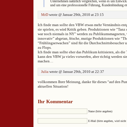
Unternehmen natürlich vergleichen, wenn es um Entwick
und um eine professsionelle Führung, Kundenbindung etc
MrD
wrote @ Januar 29th, 2010 at 23:15
Ich finde man sollte den VBW etwas mehr Verständnis ent
sie spielen, es wird Kritik geben. Produktionen wie “Tanz
war noch niemals in NY” werden zu Publikumsmagneten, w
innovativ” abgetan, frische, mutige Produktionen wie “Th
“Frühlingserwachen” sind für die Durchschnittsbesucher 
zu Flops.
Ich finde man sollte eher das Publikum kritisieren, als di
kann den VBW ja vieles vorwerfen, aber richtig werden sie 
machen…
Julia
wrote @ Januar 29th, 2010 at 22:37
vollkommen Ihrer Meinung, danke für dieses “auf den Pun
aktuellen Situation!
Ihr Kommentar
Name (bitte angeben)
E-Mail (bitte angeben, wird nicht 