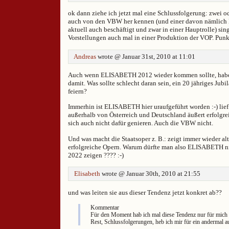
ok dann ziehe ich jetzt mal eine Schlussfolgerung: zwei ode
auch von den VBW her kennen (und einer davon nämlich H
aktuell auch beschäftigt und zwar in einer Hauptrolle) sing
Vorstellungen auch mal in einer Produktion der VOP. Punk
Andreas
wrote @ Januar 31st, 2010 at 11:01
Auch wenn ELISABETH 2012 wieder kommen sollte, habe
damit. Was sollte schlecht daran sein, ein 20 jähriges Jub
feiern?
Immerhin ist ELISABETH hier uraufgeführt worden :-) lief
außerhalb von Österreich und Deutschland äußert erfolgr
sich auch nicht dafür genieren. Auch die VBW nicht.
Und was macht die Staatsoper z. B.: zeigt immer wieder alte
erfolgreiche Opern. Warum dürfte man also ELISABETH ni
2022 zeigen ???? :-)
Elisabeth
wrote @ Januar 30th, 2010 at 21:55
und was leiten sie aus dieser Tendenz jetzt konkret ab??
Kommentar
Für den Moment hab ich mal diese Tendenz nur für mich
Rest, Schlussfolgerungen, heb ich mir für ein andermal a