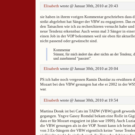
Elisabeth
wrote @ Januar 30th, 2010 at 20:43
sie haben in ihrem vorigen Kommentar geschrieben dass 
strikt abgelehnt hat Sänger der VBW zu engagieren. Das en
den Tatsachen wie ich zu recherchieren versucht habe und 
neue Tendenz erkennbar. Auch wenn mal 3 Sänger in einer 
einen Job in der VOP bekommen weil sie eben für aktuel
nicht passend oder gewünscht sind.
Kommentar
Stimmt, für mich ändert das aber nichts an der Tendenz, da
und zunehmend “passiert”.
Elisabeth
wrote @ Januar 30th, 2010 at 20:04
PS:ich habe noch vergessen Ramin Dustdar zu erwähnen de
Mozart bei den VBW gesungen hat ehe er 2002 in der WSS
war.
Elisabeth
wrote @ Januar 30th, 2010 at 19:54
Martina Dorak ist bei Cats im TADW (VBW) groß geword
gegangen. Yngve Gasoy Romdal bekam eine Rolle in Gigi a
dass er für Mozart engagiert ist (das war 1999). Auch Luzia 
die VBW gesungen als in der VOP. Somit kann ich beim 
von 3 Ex-Sängern der VBW eigentlich keine “neue Tende