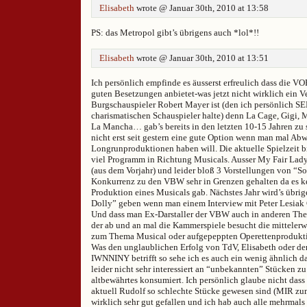
Elisabeth
wrote @ Januar 30th, 2010 at 13:58
PS: das Metropol gibt’s übrigens auch *lol*!!
Elisabeth
wrote @ Januar 30th, 2010 at 13:51
Ich persönlich empfinde es äusserst erfreulich dass die VO
guten Besetzungen anbietet-was jetzt nicht wirklich ein V
Burgschauspieler Robert Mayer ist (den ich persönlich SE
charismatischen Schauspieler halte) denn La Cage, Gigi,
La Mancha… gab’s bereits in den letzten 10-15 Jahren zu 
nicht erst seit gestern eine gute Option wenn man mal A
Longrunproduktionen haben will. Die aktuelle Spielzeit bi
viel Programm in Richtung Musicals. Ausser My Fair Lad
(aus dem Vorjahr) und leider bloß 3 Vorstellungen von “Sou
Konkurrenz zu den VBW sehr in Grenzen gehalten da es k
Produktion eines Musicals gab. Nächstes Jahr wird’s übri
Dolly” geben wenn man einem Interview mit Peter Lesiak 
Und dass man Ex-Darstaller der VBW auch in anderen Theat
der ab und an mal die Kammerspiele besucht die mittelerwe
zum Thema Musical oder aufgepeppten Operettenproduktio
Was den unglaublichen Erfolg von TdV, Elisabeth oder d
IWNNINY betrifft so sehe ich es auch ein wenig ähnlich d
leider nicht sehr interessiert an “unbekannten” Stücken zu
altbewährtes konsumiert. Ich persönlich glaube nicht dass
aktuell Rudolf so schlechte Stücke gewesen sind (MIR zu
wirklich sehr gut gefallen und ich hab auch alle mehrmals