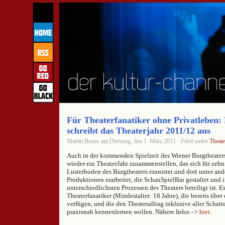
Für Theaterfanatiker ohne Privatleben:
schreibt das Theaterjahr 2011/12 aus
Martin Bruny am Dienstag, den 1. März 2011 · Filed under
Theate
Auch in der kommenden Spielzeit des Wiener Burgtheater
wieder ein TheaterJahr zusammenstellen, das sich für zeh
Lusterboden des Burgtheaters einnistet und dort unter a
Produktionen erarbeitet, die SchauSpielBar gestaltet und 
unterschiedlichsten Prozessen des Theaters beteiligt ist. Es 
Theaterfanatiker (Mindestalter: 18 Jahre), die bereits über
verfügen, und die den Theateralltag inklusive aller Schatt
praxisnah kennenlernen wollen. Nähere Infos –>
hier
.