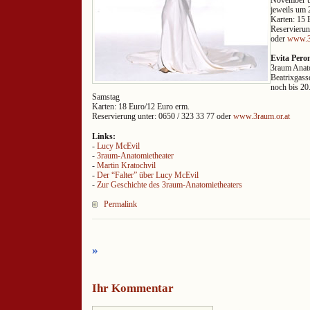
jeweils um 
Karten: 15 
Reservierun
oder
www.3r
Evita Pero
3raum Anato
Beatrixgass
noch bis 20
Samstag
Karten: 18 Euro/12 Euro erm.
Reservierung unter: 0650 / 323 33 77 oder
www.3raum.or.at
Links:
-
Lucy McEvil
-
3raum-Anatomietheater
-
Martin Kratochvil
-
Der “Falter” über Lucy McEvil
-
Zur Geschichte des 3raum-Anatomietheaters
Permalink
»
Ihr Kommentar