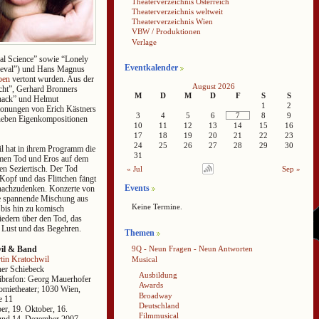
Theaterverzeichnis Österreich
Theaterverzeichnis weltweit
Theaterverzeichnis Wien
VBW / Produktionen
Verlage
al Science” sowie “Lonely
Eventkalender
rneval”) und Hans Magnus
ben
vertont wurden. Aus der
August 2026
cht”, Gerhard Bronners
M
D
M
D
F
S
S
nack” und Helmut
1
2
rtonungen von Erich Kästners
3
4
5
6
7
8
9
 neben Eigenkompositionen
10
11
12
13
14
15
16
17
18
19
20
21
22
23
24
25
26
27
28
29
30
 hat in ihrem Programm die
31
men Tod und Eros auf dem
en Seziertisch. Der Tod
« Jul
Sep »
 Kopf und das Flittchen fängt
Events
nachzudenken. Konzerte von
ne spannende Mischung aus
Keine Termine.
 bis hin zu komisch
iedern über den Tod, das
e Lust und das Begehren.
Themen
il & Band
9Q - Neun Fragen - Neun Antworten
tin Kratochwil
Musical
er Schiebeck
Ausbildung
brafon: Georg Mauerhofer
Awards
mietheater; 1030 Wien,
Broadway
e 11
Deutschland
er, 19. Oktober, 16.
Filmmusical
nd 14. Dezember 2007,