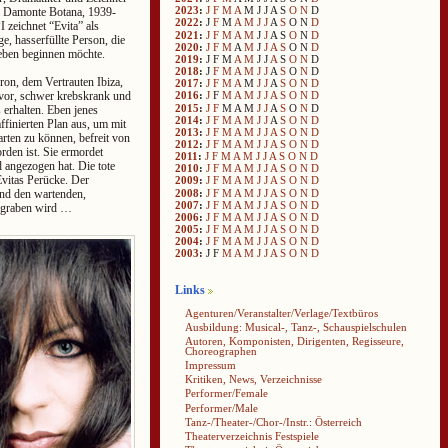
2023
:
J
F
M
A
M
J
J
A
S
O
N
D
 Damonte Botana, 1939-
2022
:
J
F
M
A
M
J
J
A
S
O
N
D
 zeichnet “Evita” als
2021
:
J
F
M
A
M
J
J
A
S
O
N
D
ge, hasserfüllte Person, die
2020
:
J
F
M
A
M
J
J
A
S
O
N
D
eben beginnen möchte.
2019
:
J
F
M
A
M
J
J
A
S
O
N
D
2018
:
J
F
M
A
M
J
J
A
S
O
N
D
ron, dem Vertrauten Ibiza,
2017
:
J
F
M
A
M
J
J
A
S
O
N
D
 vor, schwer krebskrank und
2016
:
J
F
M
A
M
J
J
A
S
O
N
D
2015
:
J
F
M
A
M
J
J
A
S
O
N
D
s erhalten. Eben jenes
2014
:
J
F
M
A
M
J
J
A
S
O
N
D
affinierten Plan aus, um mit
2013
:
J
F
M
A
M
J
J
A
S
O
N
D
arten zu können, befreit von
2012
:
J
F
M
A
M
J
J
A
S
O
N
D
den ist. Sie ermordet
2011
:
J
F
M
A
M
J
J
A
S
O
N
D
 angezogen hat. Die tote
2010
:
J
F
M
A
M
J
J
A
S
O
N
D
vitas Perücke. Der
2009
:
J
F
M
A
M
J
J
A
S
O
N
D
2008
:
J
F
M
A
M
J
J
A
S
O
N
D
und den wartenden,
2007
:
J
F
M
A
M
J
J
A
S
O
N
D
begraben wird …
2006
:
J
F
M
A
M
J
J
A
S
O
N
D
2005
:
J
F
M
A
M
J
J
A
S
O
N
D
2004
:
J
F
M
A
M
J
J
A
S
O
N
D
2003
:
J
F
M
A
M
J
J
A
S
O
N
D
Links
Agenturen/Veranstalter/Verlage/Textbüros
Ausbildung: Musical-, Tanz-, Schauspielschulen
Autoren, Komponisten, Dirigenten, Regisseure,
Choreographen
Impressum
Kritiken, News, Verzeichnisse
Performer/Female
Performer/Male
Tanz-/Theater-/Chor-/Instr.: Österreich
Theaterverzeichnis Festspiele