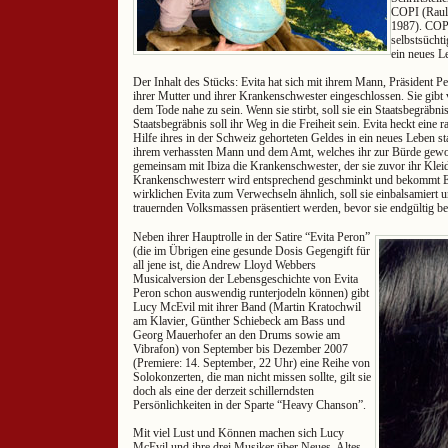
COPI (Raul
1987). COPI
selbstsüchti
ein neues L
Der Inhalt des Stücks: Evita hat sich mit ihrem Mann, Präsident Pe
ihrer Mutter und ihrer Krankenschwester eingeschlossen. Sie gibt
dem Tode nahe zu sein. Wenn sie stirbt, soll sie ein Staatsbegräbni
Staatsbegräbnis soll ihr Weg in die Freiheit sein. Evita heckt eine r
Hilfe ihres in der Schweiz gehorteten Geldes in ein neues Leben st
ihrem verhassten Mann und dem Amt, welches ihr zur Bürde gewor
gemeinsam mit Ibiza die Krankenschwester, der sie zuvor ihr Kleid
Krankenschwesterr wird entsprechend geschminkt und bekommt E
wirklichen Evita zum Verwechseln ähnlich, soll sie einbalsamiert 
trauernden Volksmassen präsentiert werden, bevor sie endgültig 
Neben ihrer Hauptrolle in der Satire “Evita Peron”
(die im Übrigen eine gesunde Dosis Gegengift für
all jene ist, die Andrew Lloyd Webbers
Musicalversion der Lebensgeschichte von Evita
Peron schon auswendig runterjodeln können) gibt
Lucy McEvil mit ihrer Band (Martin Kratochwil
am Klavier, Günther Schiebeck am Bass und
Georg Mauerhofer an den Drums sowie am
Vibrafon) von September bis Dezember 2007
(Premiere: 14. September, 22 Uhr) eine Reihe von
Solokonzerten, die man nicht missen sollte, gilt sie
doch als eine der derzeit schillerndsten
Persönlichkeiten in der Sparte “Heavy Chanson”.
Mit viel Lust und Können machen sich Lucy
McEvil und ihre drei Musiker über Neues, Altes