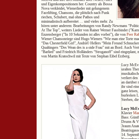
und Eigenkompositionen her. Country als Bossa
Nova verkleidet, Wienerlieder mit gelungenem
Facelifting, Chansons, die plötzlich nach Punk
riechen, Schubert, mal ohne Pathos und
minimalistisch aufbereitet … und vieles mehr. Zu
hören unter anderem: Bearbeitungen von Randy Newmans “Politic
At The Top”, weiters Lieder von Rainer Werner Fassbinder (”Ka
Enzensberger (”In 10 Sekunden ist alles vorbei”), die von
Peer Ra
Wiener Chansonriege sind Hugo Wieners “Wie man eine Torte ma
“Das Chesterfield Girl”, Andrà© Hellers “Mein Freund Schnucke
Qualtingers “Des Wean des is a oide Frau” mit an Bord. Auch Ve
“Barlied” und Friedrich Holländers “Stroganoff” sind eingeplant,
von Martin Kratochwil mit Texte von Stephan Eibel Erzberg.
Lucy McEvil
uralten The
musikalisch
verliert den
an darüber 
ihr sind ei
ganz leisen,
burlesken L
Sterben, di
Lucy McEv
Klavier
Mar
Bass: Günth
Drums & Vi
3raum Anato
Beatrixgass
14. Septemb
November u