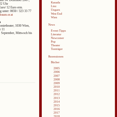
Kanada
22 Uhr
Linz
Euro/ 12 Euro erm.
Ungarn
g unter: 0650 / 323 33 77
West End
aum.or.at
Wien
n
News
mietheater; 1030 Wien,
e 11
Event-Tipps
. September, Mittwoch bis
Literatur
Newcomer
Pop
Theater
Tonträger
Rezensionen
Bücher
2005
2006
2007
2008
2009
2010
2011
2012
2013
2014
2015
2016
2017
2018