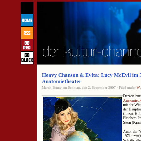
Heavy Chanson & Evita: Lucy McEvil im
Anatomietheater
Martin Bruny am Sonntag, den 2. September 2007 · Filed under
Wi
Derzeit läu
Anatomiethe
mit der Wie
der Hauptro
(Ibiza), Hu
Elisabeth P
Stern (Kran
Autor der “
1971 uraufg
Schriftstell