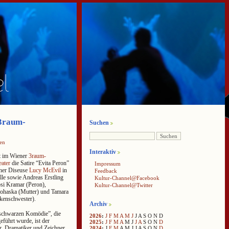
 3raum-
Suchen
en
Interaktiv
ft im Wiener
3raum-
ater
die Satire “Evita Peron”
Impressum
ner Diseuse
Lucy McEvil
in
Feedback
lle sowie Andreas Erstling
Kultur-Channel@Facebook
bsi Kramar (Peron),
Kultur-Channel@Twitter
rohaska (Mutter) und Tamara
kenschwester).
Archiv
schwarzen Komödie”, die
2026
:
J
F
M
A
M
J
J
A
S
O
N
D
eführt wurde, ist der
2025
:
J
F
M
A
M
J
J
A
S
O
N
D
er, Dramatiker und Zeichner
2024
:
J
F
M
A
M
J
J
A
S
O
N
D