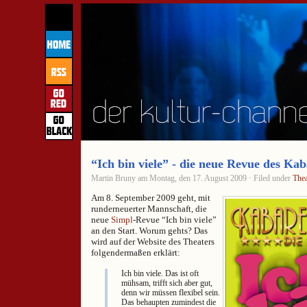
“Ich bin viele” - die neue Revue des Kab
Martin Bruny am Montag, den 17. August 2009 · Filed under
Thea
Am 8. September 2009 geht, mit
runderneuerter Mannschaft, die
neue
Simpl
-Revue “Ich bin viele”
an den Start. Worum gehts? Das
wird auf der Website des Theaters
folgendermaßen erklärt:
Ich bin viele. Das ist oft
mühsam, trifft sich aber gut,
denn wir müssen flexibel sein.
Das behaupten zumindest die