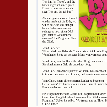
“Ich-bin-Ich-Typen”, und die
haben angeblich einen guten
Draht zu dem, der von sich
sagt: “Ich bin, der ich bin.”
Aber steigen wir vom Himmel
wieder herab auf die Erde, wo
wir es sowieso viel lustiger
haben. Schwarzsehen war,
solange es noch einen ORF
gab. Jetzt ist Glückssuche
angesagt! Ein Programm über
das Glück.
Vom Glück der
Wirtschaftskrise: Krise als Chance. Vom Glück, sein Erspa
Wann hatten Sie je ein besseres Motiv, von vorne zu beg
Vom Glück, von der Bank über das Ohr gehauen zu werde
Sie ohnehin mehr Geld als unbedingt nötig.
Vom Glück, den Arbeitsplatz zu verlieren: Das Recht auf
Glück zuzunehmen: Ich bin viele, und werde immer mehr
Vom Glück, einem alkoholisierten Lenker zu begegnen – J
Geisterfahrer! Ich bin viele – nur meine Frau ist immer d
Frau sagt das auch von mir.
Ein Programm über das Glück. Ein Programm mit vielen 
Gesichtern. Ein glückliches Programm. Ein Glücksprogr
Programm? Sehen Sie selbst! Wir freuen uns auf Ihren B
Glückskinder!