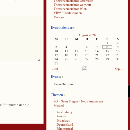
Theaterverzeichnis Österreich
Theaterverzeichnis weltweit
Theaterverzeichnis Wien
VBW / Produktionen
Verlage
Eventkalender
August 2026
M
D
M
D
F
S
S
1
2
3
4
5
6
7
8
9
10
11
12
13
14
15
16
17
18
19
20
21
22
23
24
25
26
27
28
29
30
31
« Jul
Sep »
Events
Keine Termine.
Themen
9Q - Neun Fragen - Neun Antworten
cite=""> <code> <em> <i>
Musical
Ausbildung
Awards
Broadway
Deutschland
Filmmusical