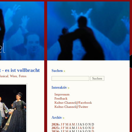
 es ist vollbracht
Suchen
usical
,
Wien
,
Fotos
Interaktiv
Impressum
Feedback
Kultur-Channel@Facebook
Kultur-Channel@Twitter
Archiv
2026
:
J
F
M
A
M
J
J
A
S
O
N
D
2025
:
J
F
M
A
M
J
J
A
S
O
N
D
2024
:
J
F
M
A
M
J
J
A
S
O
N
D