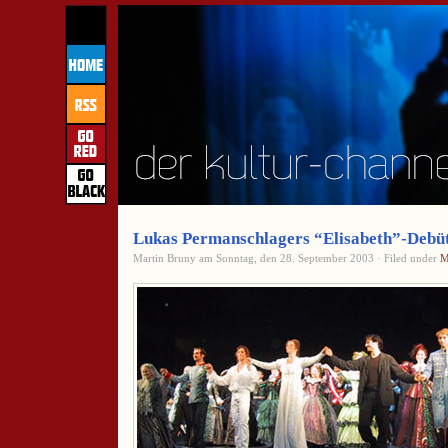
Lukas Permanschlagers “Elisabeth”-Debüt -
Martin Bruny am Sonntag, den 28. September 2003 · Filed under
M