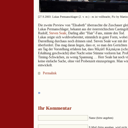
[27.9.2003: Lukas Permanschlager (2. v. re.) - es ist vollbracht; Pic by Marti
Die zweite Preview von “Elisabeth” überraschte die Zuschauer gle
Lukas Permanschlager, bekannt aus der österreichischen Casting
Rudolf,
Steven Seale
, Darling aller “Hair”-Fans, mimte den Tod.
Lukas zeigte sich wohlvorbereitet, stimmlich in guter Form, wobei
Darstellung durchaus noch drinnen sind. Steven Seale war mit der 
überfordert. Das mag daran liegen, dass er, so man den Gerüchten
am Tag der Vorstellung erfahren hat, dass Mà¡tà© Kà¡mà¡ras (sch
Erkältung geschwächt) über Nacht seine Stimme vorloren hat. Prob
Timing-Schwächen, zu wenig Spannung … Herr Seale hat noch vie
keine einfache Sache, ohne viel Probenzeit einzuspringen. Man wir
entwickelt.
Permalink
»
Ihr Kommentar
Name (bitte angeben)
E-Mail (bitte angeben, wird nicht 