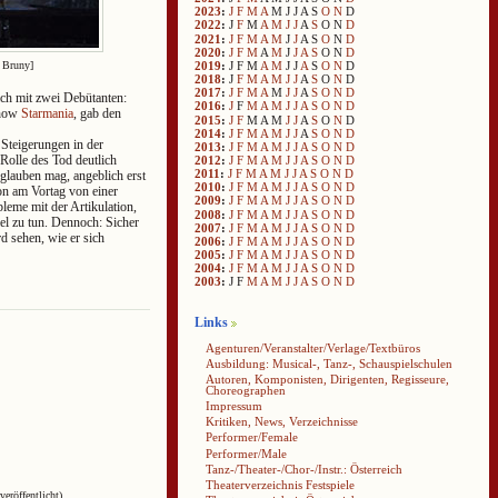
2023
:
J
F
M
A
M
J
J
A
S
O
N
D
2022
:
J
F
M
A
M
J
J
A
S
O
N
D
2021
:
J
F
M
A
M
J
J
A
S
O
N
D
2020
:
J
F
M
A
M
J
J
A
S
O
N
D
2019
:
J
F
M
A
M
J
J
A
S
O
N
D
n Bruny]
2018
:
J
F
M
A
M
J
J
A
S
O
N
D
2017
:
J
F
M
A
M
J
J
A
S
O
N
D
ich mit zwei Debütanten:
2016
:
J
F
M
A
M
J
J
A
S
O
N
D
show
Starmania
, gab den
2015
:
J
F
M
A
M
J
J
A
S
O
N
D
2014
:
J
F
M
A
M
J
J
A
S
O
N
D
 Steigerungen in der
2013
:
J
F
M
A
M
J
J
A
S
O
N
D
Rolle des Tod deutlich
2012
:
J
F
M
A
M
J
J
A
S
O
N
D
2011
:
J
F
M
A
M
J
J
A
S
O
N
D
 glauben mag, angeblich erst
2010
:
J
F
M
A
M
J
J
A
S
O
N
D
on am Vortag von einer
2009
:
J
F
M
A
M
J
J
A
S
O
N
D
leme mit der Artikulation,
2008
:
J
F
M
A
M
J
J
A
S
O
N
D
l zu tun. Dennoch: Sicher
2007
:
J
F
M
A
M
J
J
A
S
O
N
D
d sehen, wie er sich
2006
:
J
F
M
A
M
J
J
A
S
O
N
D
2005
:
J
F
M
A
M
J
J
A
S
O
N
D
2004
:
J
F
M
A
M
J
J
A
S
O
N
D
2003
:
J
F
M
A
M
J
J
A
S
O
N
D
Links
Agenturen/Veranstalter/Verlage/Textbüros
Ausbildung: Musical-, Tanz-, Schauspielschulen
Autoren, Komponisten, Dirigenten, Regisseure,
Choreographen
Impressum
Kritiken, News, Verzeichnisse
Performer/Female
Performer/Male
Tanz-/Theater-/Chor-/Instr.: Österreich
Theaterverzeichnis Festspiele
veröffentlicht)