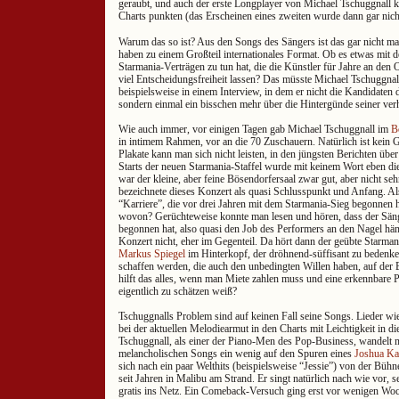
geraubt, und auch der erste Longplayer von Michael Tschuggnall ko
Charts punkten (das Erscheinen eines zweiten wurde dann gar n
Warum das so ist? Aus den Songs des Sängers ist das gar nicht mal
haben zu einem Großteil internationales Format. Ob es etwas mit 
Starmania-Verträgen zu tun hat, die die Künstler für Jahre an den
viel Entscheidungsfreiheit lassen? Das müsste Michael Tschuggnall
beispielsweise in einem Interview, in dem er nicht die Kandidaten de
sondern einmal ein bisschen mehr über die Hintergünde seiner verh
Wie auch immer, vor einigen Tagen gab Michael Tschuggnall im
B
in intimem Rahmen, vor an die 70 Zuschauern. Natürlich ist kein 
Plakate kann man sich nicht leisten, in den jüngsten Berichten übe
Starts der neuen Starmania-Staffel wurde mit keinem Wort eben di
war der kleine, aber feine Bösendorfersaal zwar gut, aber nicht seh
bezeichnete dieses Konzert als quasi Schlusspunkt und Anfang. Al
“Karriere”, die vor drei Jahren mit dem Starmania-Sieg begonnen 
wovon? Gerüchteweise konnte man lesen und hören, dass der Säng
begonnen hat, also quasi den Job des Performers an den Nagel hä
Konzert nicht, eher im Gegenteil. Da hört dann der geübte Starma
Markus Spiegel
im Hinterkopf, der dröhnend-süffisant zu bedenken
schaffen werden, die auch den unbedingten Willen haben, auf der
hilft das alles, wenn man Miete zahlen muss und eine erkennbare 
eigentlich zu schätzen weiß?
Tschuggnalls Problem sind auf keinen Fall seine Songs. Lieder wi
bei der aktuellen Melodiearmut in den Charts mit Leichtigkeit in di
Tschuggnall, als einer der Piano-Men des Pop-Business, wandelt m
melancholischen Songs ein wenig auf den Spuren eines
Joshua Ka
sich nach ein paar Welthits (beispielsweise “Jessie”) von der Büh
seit Jahren in Malibu am Strand. Er singt natürlich nach wie vor, se
gratis ins Netz. Ein Comeback-Versuch ging erst vor wenigen Wo