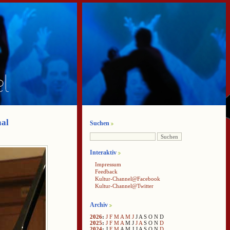
aal
Suchen
Interaktiv
Impressum
Feedback
Kultur-Channel@Facebook
Kultur-Channel@Twitter
Archiv
2026
:
J
F
M
A
M
J
J
A
S
O
N
D
2025
:
J
F
M
A
M
J
J
A
S
O
N
D
2024
:
J
F
M
A
M
J
J
A
S
O
N
D