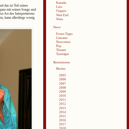
Kanada
d das ist Teil seines
Linz
 ganz mit seinen Songs und
Ungarn
se Art des Interpretierens
West End
en, kann allerdings wenig
Wien
News
Event-Tipps
Literatur
Newcomer
Pop
Theater
Tonträger
Rezensionen
Bücher
2005
2006
2007
2008
2009
2010
2011
2012
2013
2014
2015
2016
2017
2018