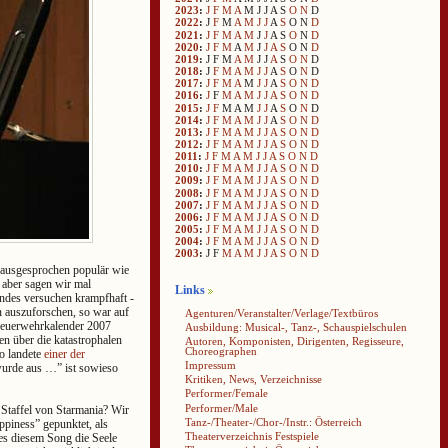
2023
:
J
F
M
A
M
J
J
A
S
O
N
D
2022
:
J
F
M
A
M
J
J
A
S
O
N
D
2021
:
J
F
M
A
M
J
J
A
S
O
N
D
2020
:
J
F
M
A
M
J
J
A
S
O
N
D
2019
:
J
F
M
A
M
J
J
A
S
O
N
D
2018
:
J
F
M
A
M
J
J
A
S
O
N
D
2017
:
J
F
M
A
M
J
J
A
S
O
N
D
2016
:
J
F
M
A
M
J
J
A
S
O
N
D
2015
:
J
F
M
A
M
J
J
A
S
O
N
D
2014
:
J
F
M
A
M
J
J
A
S
O
N
D
2013
:
J
F
M
A
M
J
J
A
S
O
N
D
2012
:
J
F
M
A
M
J
J
A
S
O
N
D
2011
:
J
F
M
A
M
J
J
A
S
O
N
D
2010
:
J
F
M
A
M
J
J
A
S
O
N
D
2009
:
J
F
M
A
M
J
J
A
S
O
N
D
2008
:
J
F
M
A
M
J
J
A
S
O
N
D
2007
:
J
F
M
A
M
J
J
A
S
O
N
D
2006
:
J
F
M
A
M
J
J
A
S
O
N
D
2005
:
J
F
M
A
M
J
J
A
S
O
N
D
2004
:
J
F
M
A
M
J
J
A
S
O
N
D
2003
:
J
F
M
A
M
J
J
A
S
O
N
D
o ausgesprochen populär wie
, aber sagen wir mal
Links
ndes versuchen krampfhaft -
n auszuforschen, so war auf
Agenturen/Veranstalter/Verlage/Textbüros
 Feuerwehrkalender 2007
Ausbildung: Musical-, Tanz-, Schauspielschulen
ten über die katastrophalen
Autoren, Komponisten, Dirigenten, Regisseure,
Choreographen
o landete
einer der
Impressum
 wurde aus …” ist sowieso
Kritiken, News, Verzeichnisse
Performer/Female
Performer/Male
 Staffel von Starmania? Wir
Tanz-/Theater-/Chor-/Instr.: Österreich
ppiness” gepunktet, als
Theaterverzeichnis Festspiele
es diesem Song die Seele