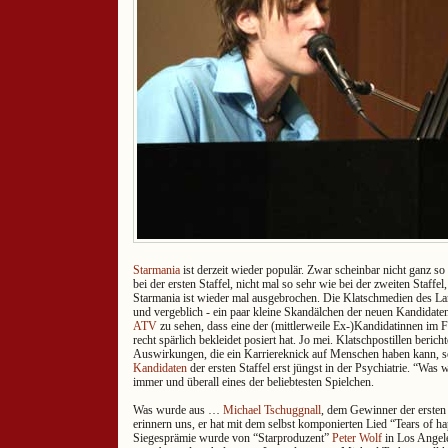
Starmania
ist derzeit wieder populär. Zwar scheinbar nicht ganz s
bei der ersten Staffel, nicht mal so sehr wie bei der zweiten Staffel
Starmania ist wieder mal ausgebrochen. Die Klatschmedien des La
und vergeblich - ein paar kleine Skandälchen der neuen Kandidate
ATV
zu sehen, dass eine der (mittlerweile Ex-)Kandidatinnen im
recht spärlich bekleidet posiert hat. Jo mei. Klatschpostillen berich
Auswirkungen, die ein Karriereknick auf Menschen haben kann, s
Kandidaten
der ersten Staffel erst jüngst in der Psychiatrie. “Was
immer und überall eines der beliebtesten Spielchen.
Was wurde aus …
Michael Tschuggnall
, dem Gewinner der ersten
erinnern uns, er hat mit dem selbst komponierten Lied “Tears of ha
Siegesprämie wurde von “Starproduzent”
Peter Wolf
in Los Angel