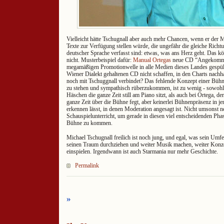
Vielleicht hätte Tschugnall aber auch mehr Chancen, wenn er der 
Texte zur Verfügung stellen würde, die ungefähr die gleiche Richt
deutscher Sprache verfasst sind: etwas, was ans Herz geht. Das k
nicht. Musterbeispiel dafür:
Manual Ortegas
neue CD “Angekommen
megamäßigen Promotionwelle in alle Medien dieses Landes gespült,
Wiener Dialekt gehaltenen CD nicht schaffen, in den Charts nachh
noch mit Tschuggnall verbindet? Das fehlende Konzept einer Büh
zu stehen und sympathisch rüberzukommen, ist zu wenig - sowohl 
Häschen die ganze Zeit still am Piano sitzt, als auch bei Ortega, d
ganze Zeit über die Bühne fegt, aber keinerlei Bühnenpräsenz in j
erkennen lässt, in denen Moderation angesagt ist. Nicht umsonst 
Schauspielunterricht, um gerade in diesen viel entscheidenden Pha
Bühne zu kommen.
Michael Tschugnall freilich ist noch jung, und egal, was sein Umfel
seinen Traum durchziehen und weiter Musik machen, weiter Konz
einspielen. Irgendwann ist auch Starmania nur mehr Geschichte.
Permalink
»