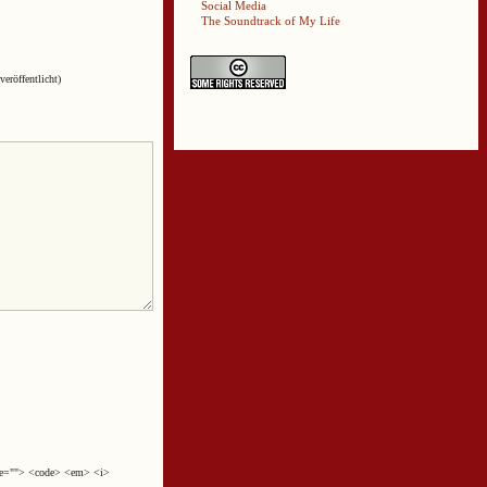
Social Media
The Soundtrack of My Life
veröffentlicht)
cite=""> <code> <em> <i>