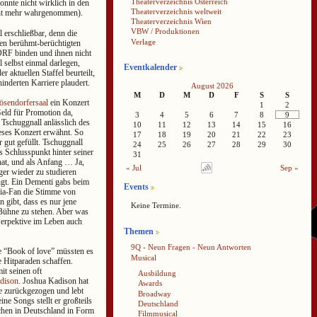
Theaterverzeichnis Österreich
nnte nicht wirklich in den
Theaterverzeichnis weltweit
icht mehr wahrgenommen).
Theaterverzeichnis Wien
VBW / Produktionen
 erschließbar, denn die
Verlage
den berühmt-berüchtigten
 ORF binden und ihnen nicht
 selbst einmal darlegen,
Eventkalender
r aktuellen Staffel beurteilt,
inderten Karriere plaudert.
August 2026
M
D
M
D
F
S
S
ösendorfersaal
ein Konzert
1
2
Geld für Promotion da,
3
4
5
6
7
8
9
r Tschuggnall anlässlich des
10
11
12
13
14
15
16
eses Konzert erwähnt. So
17
18
19
20
21
22
23
r gut gefüllt. Tschuggnall
24
25
26
27
28
29
30
s Schlusspunkt hinter seiner
31
hat, und als Anfang … Ja,
« Jul
Sep »
er wieder zu studieren
ngt. Ein Dementi gabs beim
Events
nia-Fan die Stimme von
 gibt, dass es nur jene
Keine Termine.
 Bühne zu stehen. Aber was
Perpektive im Leben auch
Themen
9Q - Neun Fragen - Neun Antworten
e “Book of love” müssten es
Musical
e Hitparaden schaffen.
it seinen oft
Ausbildung
dison
. Joshua Kadison hat
Awards
ne zurückgezogen und lebt
Broadway
ine Songs stellt er großteils
Deutschland
chen in Deutschland in Form
Filmmusical