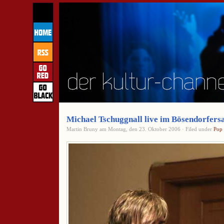
Michael Tschuggnall live im Bösendorfers
Martin Bruny am Montag, den 23. Oktober 2006 · Filed under
Pop