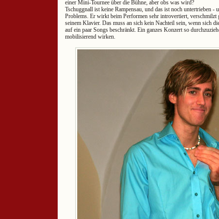
einer Mini-Tournee über die Bühne, aber obs was wird?
Tschuggnall ist keine Rampensau, und das ist noch untertrieben - un
Problems. Er wirkt beim Performen sehr introvertiert, verschmilzt
seinem Klavier. Das muss an sich kein Nachteil sein, wenn sich die
auf ein paar Songs beschränkt. Ein ganzes Konzert so durchzuzieh
mobilisierend wirken.