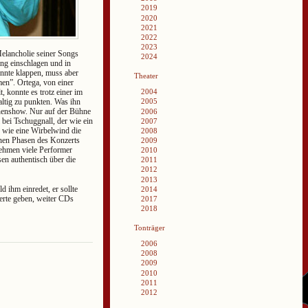
2019
2020
2021
2022
2023
Melancholie seiner Songs
2024
ung einschlagen und in
önnte klappen, muss aber
Theater
”. Ortega, von einer
 konnte es trotz einer im
2004
altig zu punkten. Was ihn
2005
nenshow. Nur auf der Bühne
2006
bei Tschuggnall, der wie ein
2007
er wie eine Wirbelwind die
2008
enen Phasen des Konzerts
2009
nehmen viele Performer
2010
sen authentisch über die
2011
2012
2013
d ihm einredet, er sollte
2014
erte geben, weiter CDs
2017
2018
Tonträger
2006
2008
2009
2010
2011
2012