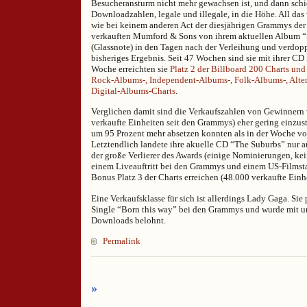
Besucheransturm nicht mehr gewachsen ist, und dann schi
Downloadzahlen, legale und illegale, in die Höhe. All da
wie bei keinem anderen Act der diesjährigen Grammys der 
verkauften Mumford & Sons von ihrem aktuellen Album 
(Glassnote) in den Tagen nach der Verleihung und verdopp
bisheriges Ergebnis. Seit 47 Wochen sind sie mit ihrer CD 
Woche erreichten sie
Platz 2 der Billboard 200 Charts und 
Rock-Albums-, Independent-Albums-, Folk-Albums-, Alte
Digital-Albums-Charts
.
Verglichen damit sind die Verkaufszahlen von Gewinnern 
verkaufte Einheiten seit den Grammys) eher gering einzus
um 95 Prozent mehr absetzen konnten als in der Woche v
Letztendlich landete ihre akuelle CD “The Suburbs” nur auf
der große Verlierer des Awards (einige Nominierungen, kei
einem Liveauftritt bei den Grammys und einem US-Filmsta
Bonus Platz 3 der Charts erreichen (48.000 verkaufte Einh
Eine Verkaufsklasse für sich ist allerdings Lady Gaga. Sie
Single “Born this way” bei den Grammys und wurde mit 
Downloads belohnt.
Permalink
»