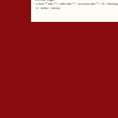
<a href="" title=""> <abbr title=""> <acronym title=""> <b> <block
<i> <strike> <strong>