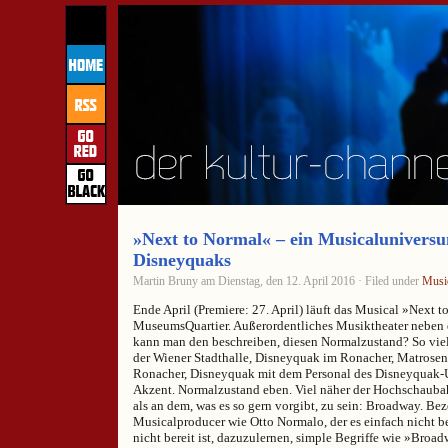
»Next to Normal« – ein Musicaluniversum
Disneyquaks
Martin Bruny am Dienstag, den 12. April 2016 · Filed under
Musi
Ende April (Premiere: 27. April) läuft das Musical »Next 
MuseumsQuartier. Außerordentliches Musiktheater neben
kann man den beschreiben, diesen Normalzustand? So viel
der Wiener Stadthalle, Disneyquak im Ronacher, Matrose
Ronacher, Disneyquak mit dem Personal des Disneyquak-
Akzent. Normalzustand eben. Viel näher der Hochschau
als an dem, was es so gern vorgibt, zu sein: Broadway. Be
Musicalproducer wie Otto Normalo, der es einfach nicht be
nicht bereit ist, dazuzulernen, simple Begriffe wie »Broa