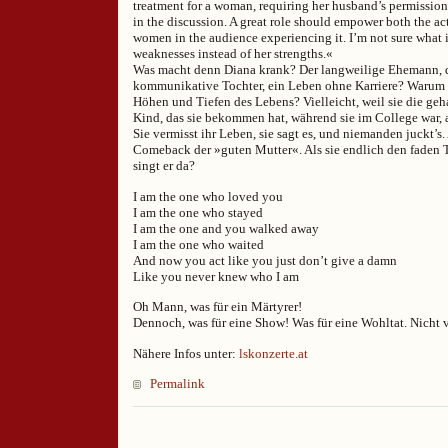
treatment for a woman, requiring her husband’s permission
in the discussion. A great role should empower both the act
women in the audience experiencing it. I’m not sure what
weaknesses instead of her strengths.«
Was macht denn Diana krank? Der langweilige Ehemann, d
kommunikative Tochter, ein Leben ohne Karriere? Warum v
Höhen und Tiefen des Lebens? Vielleicht, weil sie die geha
Kind, das sie bekommen hat, während sie im College war, a
Sie vermisst ihr Leben, sie sagt es, und niemanden juckt’s.
Comeback der »guten Mutter«. Als sie endlich den faden T
singt er da?
I am the one who loved you
I am the one who stayed
I am the one and you walked away
I am the one who waited
And now you act like you just don’t give a damn
Like you never knew who I am
Oh Mann, was für ein Märtyrer!
Dennoch, was für eine Show! Was für eine Wohltat. Nicht
Nähere Infos unter:
lskonzerte.at
Permalink