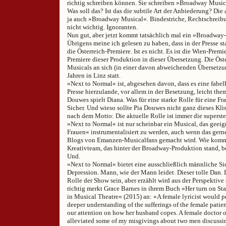
richtig schreiben können. Sie schreiben »Broadway Musica
Was soll das? Ist das die subtile Art der Anbiederung? Di
ja auch »Broadway Musical«. Bindestriche, Rechtschreib
nicht wichtig. Ignoranten.
Nun gut, aber jetzt kommt tatsächlich mal ein »Broadway
Übrigens meine ich gelesen zu haben, dass in der Presse st
die Österreich-Premiere. Ist es nicht. Es ist die Wien-Premi
Premiere dieser Produktion in dieser Übersetzung. Die Öst
Musicals an sich (in einer davon abweichenden Übersetzun
Jahren in Linz statt.
»Next to Normal« ist, abgesehen davon, dass es eine fabelh
Presse hierzulande, vor allem in der Besetzung, leicht the
Douwes spielt Diana. Was für eine starke Rolle für eine Fr
Sicher. Und wieso sollte Pia Douwes nicht ganz dieses Kl
nach dem Motto: Die aktuelle Rolle ist immer die superste
»Next to Normal« ist nur scheinbar ein Musical, das geeign
Frauen« instrumentalisiert zu werden, auch wenn das gern
Blogs von Emanzen-Musicalfans gemacht wird. Wie kommt
Kreativteam, das hinter der Broadway-Produktion stand, 
Und.
»Next to Normal« bietet eine ausschließlich männliche Si
Depression. Mann, wie der Mann leidet. Dieser tolle Dan. 
Rolle der Show sein, aber erzählt wird aus der Perspektiv
richtig merkt Grace Barnes in ihrem Buch »Her turn on S
in Musical Theatre« (2015) an: »A female lyricist would p
deeper understanding of the sufferings of the female patien
our attention on how her husband copes. A female doctor
alleviated some of my misgivings about two men discussin