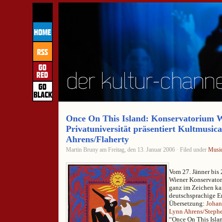
Once On This Island: Konservatorium 
Privatuniversität präsentiert Kultmusica
Ahrens/Flaherty
Martin Bruny am Freitag, den 13. Januar 2006 · Filed under
Music
Vom 27. Jänner bis 
Wiener Konservator
ganz im Zeichen ka
deutschsprachige E
Übersetzung:
Johan
Lynn Ahrens/Stephe
“Once On This Isla