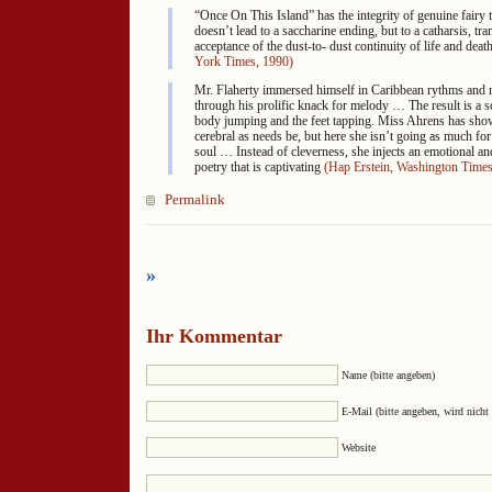
“Once On This Island” has the integrity of genuine fairy ta
doesn’t lead to a saccharine ending, but to a catharsis, tr
acceptance of the dust-to- dust continuity of life and death
York Times, 1990)
Mr. Flaherty immersed himself in Caribbean rythms and 
through his prolific knack for melody … The result is a sc
body jumping and the feet tapping. Miss Ahrens has sho
cerebral as needs be, but here she isn’t going as much for
soul … Instead of cleverness, she injects an emotional an
poetry that is captivating
(Hap Erstein, Washington Times
Permalink
»
Ihr Kommentar
Name (bitte angeben)
E-Mail (bitte angeben, wird nicht 
Website