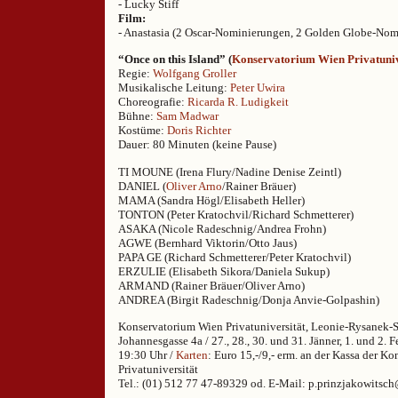
- Lucky Stiff
Film:
- Anastasia (2 Oscar-Nominierungen, 2 Golden Globe-Nom
“Once on this Island” (
Konservatorium Wien Privatuniv
Regie:
Wolfgang Groller
Musikalische Leitung:
Peter Uwira
Choreografie:
Ricarda R. Ludigkeit
Bühne:
Sam Madwar
Kostüme:
Doris Richter
Dauer: 80 Minuten (keine Pause)
TI MOUNE (Irena Flury/Nadine Denise Zeintl)
DANIEL (
Oliver Arno
/Rainer Bräuer)
MAMA (Sandra Högl/Elisabeth Heller)
TONTON (Peter Kratochvil/Richard Schmetterer)
ASAKA (Nicole Radeschnig/Andrea Frohn)
AGWE (Bernhard Viktorin/Otto Jaus)
PAPA GE (Richard Schmetterer/Peter Kratochvil)
ERZULIE (Elisabeth Sikora/Daniela Sukup)
ARMAND (Rainer Bräuer/Oliver Arno)
ANDREA (Birgit Radeschnig/Donja Anvie-Golpashin)
Konservatorium Wien Privatuniversität, Leonie-Rysanek-
Johannesgasse 4a / 27., 28., 30. und 31. Jänner, 1. und 2. 
19:30 Uhr /
Karten
: Euro 15,-/9,- erm. an der Kassa der K
Privatuniversität
Tel.: (01) 512 77 47-89329 od. E-Mail: p.prinzjakowitsc