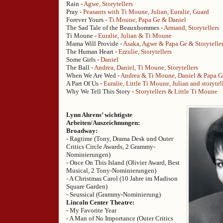
Rain -
Agwe, Storytellers
Pray -
Peasants with Ti Moune, Julian, Euralie, Guard
Forever Yours -
Ti Moune, Papa Ge & Daniel
The Sad Tale of the Beauxhommes -
Armand, Storytellers
Ti Moune -
Euralie, Julian & Ti Moune
Mama Will Provide -
Asaka, Agwe & Papa Ge & Storytelle
The Human Heart -
Erzulie, Storytellers
Some Girls -
Daniel
The Ball -
Andrea, Daniel, Ti Moune, Storytellers
When We Are Wed -
Andrea & Ti Moune, Daniel & Papa G
A Part Of Us -
Euralie, Little Ti Moune, Julian and storytel
Why We Tell This Story -
Storytellers & Little Ti Moune
Lynn Ahrens’ wichtigste
Arbeiten/Auszeichnungen:
Broadway:
- Ragtime (Tony, Drama Desk und Outer
Critics Circle Awards, 2 Grammy-
Nominierungen)
- Once On This Island (Olivier Award, Best
Musical, 2 Tony-Nominierungen)
- A Christmas Carol (10 Jahre im Madison
Square Garden)
- Seussical (Grammy-Nominierung)
Lincoln Center Theatre:
- My Favorite Year
- A Man of No Importance (Outer Critics