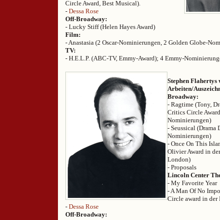
Circle Award, Best Musical).
-
Dessa Rose
Off-Broadway:
- Lucky Stiff (Helen Hayes Award)
Film:
- Anastasia (2 Oscar-Nominierungen, 2 Golden Globe-Nom
TV:
- H.E.L.P. (ABC-TV, Emmy-Award); 4 Emmy-Nominierung
Stephen Flahertys 
Arbeiten/Auszeich
Broadway:
- Ragtime (Tony, D
Critics Circle Awar
Nominierungen)
- Seussical (Drama
Nominierungen)
- Once On This Isl
Olivier Award in de
London)
- Proposals
Lincoln Center Th
- My Favorite Year
- A Man Of No Impor
Circle award in der
-
Dessa Rose
Off-Broadway: