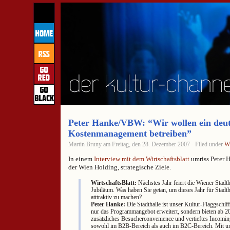
Peter Hanke/VBW: “Wir wollen ein deut
Kostenmanagement betreiben”
Martin Bruny am Freitag, den 28. Dezember 2007 · Filed under
W
In einem
Interview mit dem Wirtschaftsblatt
umriss Peter H
der Wien Holding, strategische Ziele.
WirtschaftsBlatt:
Nächstes Jahr feiert die Wiener Stadth
Jubiläum. Was haben Sie getan, um dieses Jahr für Stadt
atttraktiv zu machen?
Peter Hanke:
Die Stadthalle ist unser Kultur-Flaggschif
nur das Programmangebot erweitert, sondern bieten ab 2
zusätzliches Besucherconvenience und vertieftes Incomi
sowohl im B2B-Bereich als auch im B2C-Bereich. Mit u