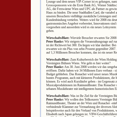
Lounge und dem neuen VIP-Corner ist es gelungen, nam
Grosssponsoren wie die Erste Bank AG, Wiener Städtisc
AG, die Fernwärme Wien und UPC als Partner zu gewin
Haus zu binden. Die neue Stadthallen Card, die variabel au
unseren Besuchern vielfältige zusätzliche Leistungen und 
Kundenbindung vertiefen. Weiters wird für 2008 ein deut
gastronomisches Angebot vorbereitet, Innovationen sind 
vorgesehen und ausserdem wird es ein neues Leitsystem i
geben.
WirtschaftsBlatt:
Wieviele Besucher erwarten Sie 2008 i
Peter Hanke:
Wir steigern die Veranstaltungstage auf run
ist der Richtwert bei 300. Da liegen wir klar darüber. Be
erwarten wir ein Plus von zehn Prozent gegenüber 2007
auf 1,3 Millionen Besucher kommen, das ist ein neuer R
WirtschaftsBlatt:
Zum Kulturbereich der Wien Holding 
Vereinigten Bühnen Wiens. Wie geht es hier weiter?
Peter Hanke:
Am 30. Juni 2008 werden wir das umgeba
eröffnen. Dafür haben wir 34 Millionen Euro verbaut - si
Budget geblieben. Das Ronacher wird unser neues Musikt
buntes Programm, auch mit kleineren Produktionen, die h
können. Es wird auch Kurzläufer geben - im Gegensatz z
Musicalproduktionen im Raimundtheater. Das Ronacher s
urbanen Musiktheater mit intelligentem humoristischen E
WirtschaftsBlatt:
Was ist Ihr Ziel für die Vereinigten 
Peter Hanke:
Wir wollen den Teilkonzern Vereinigte Bü
Raimundtheater, Theater an der Wien und Ronacher -stärk
verbindende Klammer zur Vermarktung der diversen Aktiv
beispielsweise auch für den Verkauf von Produktionen, w
Elisabeth nach Japan gelungen ist. VBW-Geschäftsführer