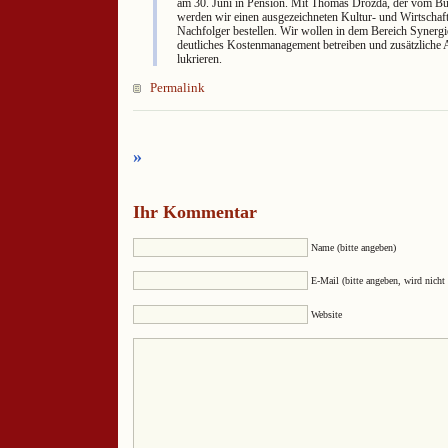
am 30. Juni in Pension. Mit Thomas Drozda, der vom Bu
werden wir einen ausgezeichneten Kultur- und Wirtschaft
Nachfolger bestellen. Wir wollen in dem Bereich Synergi
deutliches Kostenmanagement betreiben und zusätzliche 
lukrieren.
Permalink
»
Ihr Kommentar
Name (bitte angeben)
E-Mail (bitte angeben, wird nicht 
Website