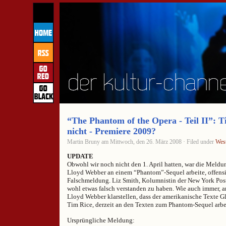
“The Phantom of the Opera - Teil II”: T
nicht - Premiere 2009?
Martin Bruny am Mittwoch, den 26. März 2008 · Filed under
Wes
UPDATE
Obwohl wir noch nicht den 1. April hatten, war die Meld
Lloyd Webber an einem “Phantom”-Sequel arbeite, offensi
Falschmeldung. Liz Smith, Kolumnistin der New York Post
wohl etwas falsch verstanden zu haben. Wie auch immer, 
Lloyd Webber klarstellen, dass der amerikanische Texte Gl
Tim Rice, derzeit an den Texten zum Phantom-Sequel arbei
Ursprüngliche Meldung: