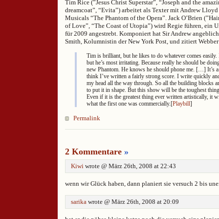
Tim Rice (”Jesus Christ Superstar”, “Joseph and the amazi
dreamcoat”, “Evita”) arbeitet als Texter mit Andrew Lloy
Musicals “The Phantom of the Opera”. Jack O’Brien (”Hai
of Love”, “The Coast of Utopia”) wird Regie führen, ein 
für 2009 angestrebt. Komponiert hat Sir Andrew angeblich 
Smith, Kolumnistin der New York Post, und zitiert Webber
Tim is brilliant, but he likes to do whatever comes easily.
but he’s most irritating. Because really he should be doing
new Phantom. He knows he should phone me. […] It’s a g
think I’ve written a fairly strong score. I write quickly an
my head all the way through. So all the building blocks are
to put it in shape. But this show will be the toughest thin
Even if it is the greatest thing ever written artistically, it
what the first one was commercially.[
Playbill
]
Permalink
2 Kommentare
»
Kiwi
wrote @ März 26th, 2008 at 22:43
wenn wir Glück haben, dann planiert sie versuch 2 bis une
sarika
wrote @ März 26th, 2008 at 20:09