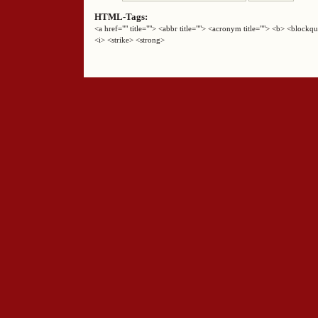
HTML-Tags:
<a href="" title=""> <abbr title=""> <acronym title=""> <b> <block
<i> <strike> <strong>