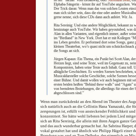
Elphaba-Sängerin - könnt ihr auf YouTube angucken. Wa
Der Trick daran: Wenn man das von solchen Leuten einsi
man sich sicher sein, dass die eine oder andere Musicalhu
gerne nenne, sich diese CDs dann auch anhört. Wir. Ja.
Rita Sereinig: Und eine andere Möglichkeit, bekannt zu we
heutzutage auch YouTube. Wir haben geyoutubed, was das
Alan in allen Varianten, und eigentlich immer, außer sein
im “Birdland” in New York. Dort hat er mit Kollegen 
ins Leben gerufen. Er performed dort seine Songs, ganz p
kleinen Theaterbar, wo’s quasi nicht um schnickschnack
die Songs an sich.
Jürgen Kapaun: Ein Thema, ein Punkt bei Scott Alan, der
Herzen liegt, sind seine Texte, weil im Gegensatz zu, nein
Komponisten, haben seine Texte auch Inhalt. Ganz toll. 
alltägliche Geschichten. Es werden Szenen beschrieben,
Musicaldarsteller solche Geschichte, solche Szenen besser
einer Bühne. Und damit wollen wir auch beginnen mit se
ersten beiden heißen “Behind these walls” und “Again” 
von beendeten Beziehungen, die allerdings für einen der 
abgeschlossen sind.”
Wenn man zurückdenkt an den Abend im Theater des Auge
sich natürlich auch an die Cellistin Hana Yamazaki, die f
zersprungen ist, erfüllt von ansteckender Fröhlichkeit un
konzentriert. Sie hätte wohl liebsten bei jedem Lied mitg
sich an Rita Sereinig, die allein mit ihren Augen ganze G
und das auch wunderbar gemacht hat. An Sabrina Harper, d
vokal gestaltet hat und ähnlich wie Philipp Hägeli einer de
Brandung war, und an Tom Delbeke, der stimmlich an Mich