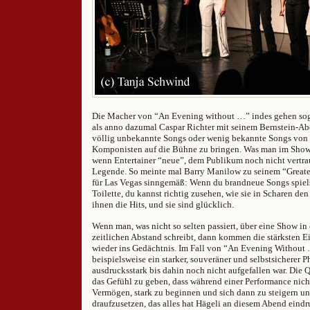
Die Macher von “An Evening without …” indes gehen soga
als anno dazumal Caspar Richter mit seinem Bernstein-Aben
völlig unbekannte Songs oder wenig bekannte Songs von
Komponisten auf die Bühne zu bringen. Was man im Showb
wenn Entertainer “neue”, dem Publikum noch nicht vertra
Legende. So meinte mal Barry Manilow zu seinem “Greate
für Las Vegas sinngemäß: Wenn du brandneue Songs spielst
Toilette, du kannst richtig zusehen, wie sie in Scharen den
ihnen die Hits, und sie sind glücklich.
Wenn man, was nicht so selten passiert, über eine Show i
zeitlichen Abstand schreibt, dann kommen die stärksten E
wieder ins Gedächtnis. Im Fall von “An Evening Without …
beispielsweise ein starker, souveräner und selbstsicherer P
ausdrucksstark bis dahin noch nicht aufgefallen war. Die 
das Gefühl zu geben, dass während einer Performance nich
Vermögen, stark zu beginnen und sich dann zu steigern un
draufzusetzen, das alles hat Hägeli an diesem Abend eindr