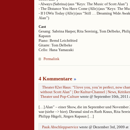
- Always (Sabrina) (aus “Keys: The Music of Scott Alan”)
- The Distance You Have Come (Alle) (aus “Keys: The Mus
- If I OWn Today (Alle) (aus “Still … Dreaming Wide Awak
Alan”)
Cast
Gesang: Sabrina Harper, Rita Sereinig, Tom Delbeke, Phili
Kapaun
Piano: Bernd Leichtfried
Gitarre: Tom Delbeke
Cello: Hana Yamazaki
Permalink
4 Kommentare
»
Theater 82er Haus: “I love you, you’re perfect, now c
without Scott Alan” | Der Kultur-Channel | News, Kritike
Theater und Pop-Culture
wrote @ September 10th, 2011 
[…] Alan” – einer Show, die im September und November 
war (siehe –> hier). Diesmal sind es Ruth Kraus, Rita Sere
Philipp Hägeli, Jürgen Kapaun […]
Pauk Abschleppservice
wrote @ Dezember 3rd, 2009 at