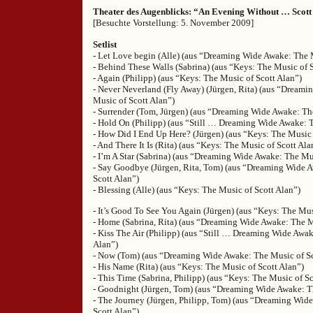
Theater des Augenblicks: “An Evening Without … Scott
[Besuchte Vorstellung: 5. November 2009]
Setlist
- Let Love begin (Alle) (aus “Dreaming Wide Awake: The 
- Behind These Walls (Sabrina) (aus “Keys: The Music of 
- Again (Philipp) (aus “Keys: The Music of Scott Alan”)
- Never Neverland (Fly Away) (Jürgen, Rita) (aus “Dream
Music of Scott Alan”)
- Surrender (Tom, Jürgen) (aus “Dreaming Wide Awake: Th
- Hold On (Philipp) (aus “Still … Dreaming Wide Awake: T
- How Did I End Up Here? (Jürgen) (aus “Keys: The Music 
- And There It Is (Rita) (aus “Keys: The Music of Scott Ala
- I’m A Star (Sabrina) (aus “Dreaming Wide Awake: The Mu
- Say Goodbye (Jürgen, Rita, Tom) (aus “Dreaming Wide 
Scott Alan”)
- Blessing (Alle) (aus “Keys: The Music of Scott Alan”)
- It’s Good To See You Again (Jürgen) (aus “Keys: The Mus
- Home (Sabrina, Rita) (aus “Dreaming Wide Awake: The M
- Kiss The Air (Philipp) (aus “Still … Dreaming Wide Awa
Alan”)
- Now (Tom) (aus “Dreaming Wide Awake: The Music of Sc
- His Name (Rita) (aus “Keys: The Music of Scott Alan”)
- This Time (Sabrina, Philipp) (aus “Keys: The Music of Sc
- Goodnight (Jürgen, Tom) (aus “Dreaming Wide Awake: T
- The Journey (Jürgen, Philipp, Tom) (aus “Dreaming Wid
Scott Alan”)