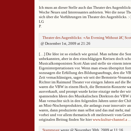
Ich muss an dieser Stelle auch das Theater des Augenblicks
Woche Neues und Interessantes anbieten. Wer die neue Thea
sich über die Vorführungen im Theater des Augenblicks. :-
LG
P.
Theater des Augenblicks: «An Evening Without â€¦ Scot
@ Dezember 1st, 2009 at 21:26
[…] Die Idee ist so einfach wie genial. Man nehme die So
unbekannten, aber in den einschlägigen Kreisen doch scho
Musicalkomponisten Scott Alan und stelle sie einem inter
Eigeninterpretationen vor. Wenn man etwas überspitzt form
sozusagen die Erfüllung des Bildungsauftrags, den die VB
Zeit vernachlässigen, sagen wir seit der Bernstein-Veranst
Richter im Raimund Theater vor einigen Jahren auf die Bei
waren die VBW in einem Hoch, die Bernstein-Konzerte war
ausverkauft, und prompt wurde keine einzige mehr der wir
spannenden Ideen des Musikalischen Direktors der VBW in
Man versuchte sich in den folgenden Jahren unter der Ch
an Mini-Nischenprodukten, die anfangs zwar innovativ an
waren, dann produzierte man selbst und das mal mehr, ma
vorbei und vor allem thematisch oft meilenweit vom Genre
originalen Beitrag finden Sie hier
www.kultur-channel.a
… 
Stammgast
wrote @ November 30th, 2009 at 11:16