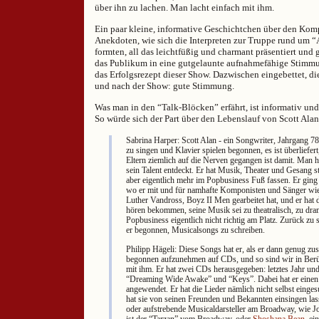
über ihn zu lachen. Man lacht einfach mit ihm.
Ein paar kleine, informative Geschichtchen über den Komp
Anekdoten, wie sich die Interpreten zur Truppe rund um 
formten, all das leichtfüßig und charmant präsentiert und 
das Publikum in eine gutgelaunte aufnahmefähige Stimmun
das Erfolgsrezept dieser Show. Dazwischen eingebettet, di
und nach der Show: gute Stimmung.
Was man in den “Talk-Blöcken” erfährt, ist informativ un
So würde sich der Part über den Lebenslauf von Scott Ala
Sabrina Harper: Scott Alan - ein Songwriter, Jahrgang 78
zu singen und Klavier spielen begonnen, es ist überliefert
Eltern ziemlich auf die Nerven gegangen ist damit. Man ha
sein Talent entdeckt. Er hat Musik, Theater und Gesang s
aber eigentlich mehr im Popbusiness Fuß fassen. Er ging 
wo er mit und für namhafte Komponisten und Sänger wie
Luther Vandross, Boyz II Men gearbeitet hat, und er hat 
hören bekommen, seine Musik sei zu theatralisch, zu dra
Popbusiness eigentlich nicht richtig am Platz. Zurück zu 
er begonnen, Musicalsongs zu schreiben.
Philipp Hägeli: Diese Songs hat er, als er dann genug z
begonnen aufzunehmen auf CDs, und so sind wir in Be
mit ihm. Er hat zwei CDs herausgegeben: letztes Jahr und
“Dreaming Wide Awake” und “Keys”. Dabei hat er einen 
angewendet. Er hat die Lieder nämlich nicht selbst einge
hat sie von seinen Freunden und Bekannten einsingen lass
oder aufstrebende Musicaldarsteller am Broadway, wie Jo
ist der “Tarzan” vom Broadway, oder
Shoshana Bean
, ei