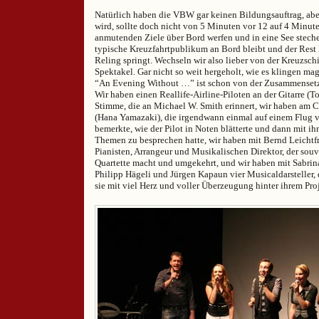
Natürlich haben die VBW gar keinen Bildungsauftrag, abe
wird, sollte doch nicht von 5 Minuten vor 12 auf 4 Minuten
anmutenden Ziele über Bord werfen und in eine See steche
typische Kreuzfahrtpublikum an Bord bleibt und der Rest li
Reling springt. Wechseln wir also lieber von der Kreuzsch
Spektakel. Gar nicht so weit hergeholt, wie es klingen m
“An Evening Without …” ist schon von der Zusammenset
Wir haben einen Reallife-Airline-Piloten an der Gitarre (T
Stimme, die an Michael W. Smith erinnert, wir haben am C
(Hana Yamazaki), die irgendwann einmal auf einem Flug v
bemerkte, wie der Pilot in Noten blätterte und dann mit i
Themen zu besprechen hatte, wir haben mit Bernd Leichtfr
Pianisten, Arrangeur und Musikalischen Direktor, der sou
Quartette macht und umgekehrt, und wir haben mit Sabrina
Philipp Hägeli und Jürgen Kapaun vier Musicaldarsteller,
sie mit viel Herz und voller Überzeugung hinter ihrem Pro