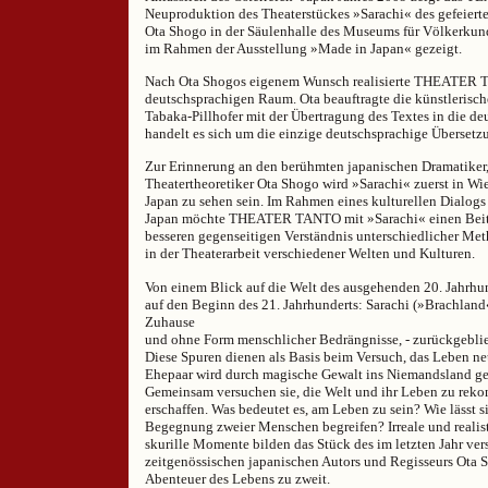
Neuproduktion des Theaterstückes »Sarachi« des gefeiert
Ota Shogo in der Säulenhalle des Museums für Völkerkun
im Rahmen der Ausstellung »Made in Japan« gezeigt.
Nach Ota Shogos eigenem Wunsch realisierte THEATER T
deutschsprachigen Raum. Ota beauftragte die künstlerisch
Tabaka-Pillhofer mit der Übertragung des Textes in die de
handelt es sich um die einzige deutschsprachige Übersetz
Zur Erinnerung an den berühmten japanischen Dramatiker
Theatertheoretiker Ota Shogo wird »Sarachi« zuerst in Wie
Japan zu sehen sein. Im Rahmen eines kulturellen Dialogs
Japan möchte THEATER TANTO mit »Sarachi« einen Beitr
besseren gegenseitigen Verständnis unterschiedlicher Me
in der Theaterarbeit verschiedener Welten und Kulturen.
Von einem Blick auf die Welt des ausgehenden 20. Jahrhun
auf den Beginn des 21. Jahrhunderts: Sarachi (»Brachland
Zuhause
und ohne Form menschlicher Bedrängnisse, - zurückgeblie
Diese Spuren dienen als Basis beim Versuch, das Leben n
Ehepaar wird durch magische Gewalt ins Niemandsland g
Gemeinsam versuchen sie, die Welt und ihr Leben zu reko
erschaffen. Was bedeutet es, am Leben zu sein? Wie lässt si
Begegnung zweier Menschen begreifen? Irreale und realist
skurille Momente bilden das Stück des im letzten Jahr ver
zeitgenössischen japanischen Autors und Regisseurs Ota 
Abenteuer des Lebens zu zweit.