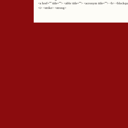
<a href="" title=""> <abbr title=""> <acronym title=""> <b> <block
<i> <strike> <strong>