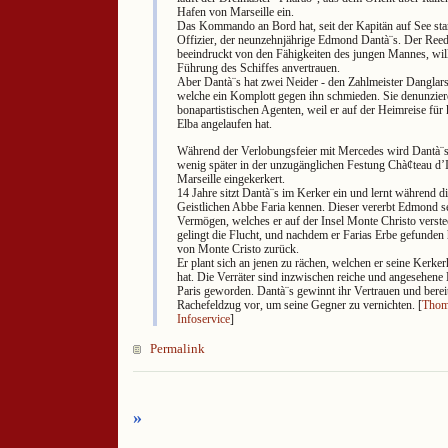
Hafen von Marseille ein.
Das Kommando an Bord hat, seit der Kapitän auf See star
Offizier, der neunzehnjährige Edmond Dantà¨s. Der Reed
beeindruckt von den Fähigkeiten des jungen Mannes, will
Führung des Schiffes anvertrauen.
Aber Dantà¨s hat zwei Neider - den Zahlmeister Danglar
welche ein Komplott gegen ihn schmieden. Sie denunzie
bonapartistischen Agenten, weil er auf der Heimreise für k
Elba angelaufen hat.
Während der Verlobungsfeier mit Mercedes wird Dantà¨s
wenig später in der unzugänglichen Festung Chà¢teau d’
Marseille eingekerkert.
14 Jahre sitzt Dantà¨s im Kerker ein und lernt während di
Geistlichen Abbe Faria kennen. Dieser vererbt Edmond s
Vermögen, welches er auf der Insel Monte Christo verste
gelingt die Flucht, und nachdem er Farias Erbe gefunden h
von Monte Cristo zurück.
Er plant sich an jenen zu rächen, welchen er seine Kerke
hat. Die Verräter sind inzwischen reiche und angesehene 
Paris geworden. Dantà¨s gewinnt ihr Vertrauen und berei
Rachefeldzug vor, um seine Gegner zu vernichten. [
Thom
Infoservice
]
Permalink
»