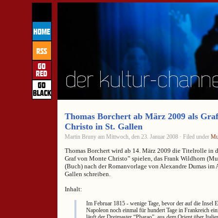
Thomas Borchert ab März 2009 als Gra
Christo in St. Gallen
Martin Bruny am Mittwoch, den 23. Januar 2008 · Filed under
Mu
Thomas Borchert wird ab 14. März 2009 die Titelrolle in
Graf von Monte Christo” spielen, das Frank Wildhorn (M
(Buch) nach der Romanvorlage von Alexandre Dumas im Au
Gallen schreiben.
Inhalt:
Im Februar 1815 - wenige Tage, bevor der auf die Insel 
Napoleon noch einmal für hundert Tage in Frankreich ein
läuft der Dreimaster “Pharao”, aus dem Orient über Ital