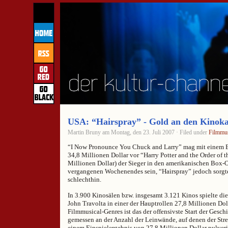
USA: “Hairspray” - Gold an den Kinoka
Martin Bruny am Montag, den 23. Juli 2007 · Filed under
Filmmus
“I Now Pronounce You Chuck and Larry” mag mit einem E
34,8 Millionen Dollar vor “Harry Potter and the Order of 
Millionen Dollar) der Sieger in den amerikanischen Box-O
vergangenen Wochenendes sein, “Hairspray” jedoch sorgte
schlechthin.
In 3.900 Kinosälen bzw. insgesamt 3.121 Kinos spielte di
John Travolta in einer der Hauptrollen 27,8 Millionen Doll
Filmmusical-Genres ist das der offensivste Start der Gesch
gemessen an der Anzahl der Leinwände, auf denen der Strei
einem Einspielergebnis von 27,8 Millionen Dollar pulveri