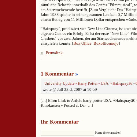
sämtliche Rekorde innerhalb des Genres “Filmmusical”, w
am Startwochenende betrifft. [Zum Vergleich: Das “Hairsp
Jahre 1988 spielte in seiner gesamten Laufzeit 6,7 Million
einem Betrag von 11 Millionen Dollar entsprechen würde.
“Hairspray”, produziert von New Line Cinema, ist aber nic
eigenen Genres ein Erfolg. Es ist der erste “New Line”-Fi
Crashers” vor zwei Jahren, der am Startwochenende mehr a
einspielen konnte. [
Box Office
;
Boxofficemojo
]
Permalink
1 Kommentar
»
University Update - Harry Potter - USA: «Hairsprayâ€ 
wrote @ Juli 23rd, 2007 at 10:59
[…] Efron Link to Article harry potter USA: «Hairsprayâ€ 
Kinokassen » Posted at Der […]
Ihr Kommentar
Name (bitte angeben)