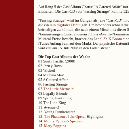
Auf Rang 5 der Cast Album Charts: “A Catered Affair” mit
Einheiten. Die Cast-CD von “Passing Strange” konnte 12
“Passing Strange” wird im Übrigen als jene “Cast-CD” in 
die ein
rein digitales Debüt
gab. Um besonders schnell die
befriedigen zu können, die nach einem Mitschnitt dieser 
Nominierungen (unter anderem 7 Tony-Awards-Nominierun
Musical-Preise besteht, brachte das Label
Sh-K-Boom
eine
iTunes Anfang Juni auf den Markt. Der physische Datenträ
wird erst am 15. Juli 2008 in den Läden stehen.
Die Top Cast Albums der Woche
01 South Pacific (2008)
02 Jersey Boys
03 Wicked
04 Mamma Mia!
05 A Catered Affair
06 Passing Strange
07
The Little Mermaid
08 Legally Blonde
09 Spring Awakening
10 The Lion King
11. Avenue Q
12. Young Frankenstein
13.
The Phantom of the Opera
: Highlights
14.
Monty Python’s Spamalot
15.
Mary Poppins