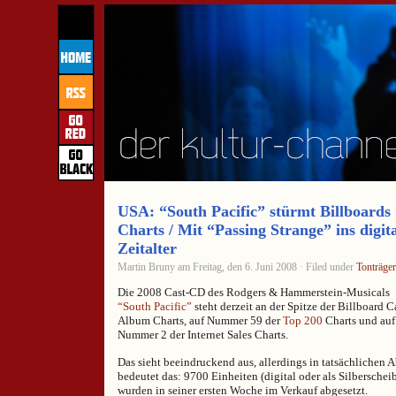
USA: “South Pacific” stürmt Billboards
Charts / Mit “Passing Strange” ins digi
Zeitalter
Martin Bruny am Freitag, den 6. Juni 2008 · Filed under
Tonträger
Die 2008 Cast-CD des Rodgers & Hammerstein-Musicals
“South Pacific”
steht derzeit an der Spitze der Billboard C
Album Charts, auf Nummer 59 der
Top 200
Charts und auf
Nummer 2 der Internet Sales Charts.
Das sieht beeindruckend aus, allerdings in tatsächlichen 
bedeutet das: 9700 Einheiten (digital oder als Silberschei
wurden in seiner ersten Woche im Verkauf abgesetzt.