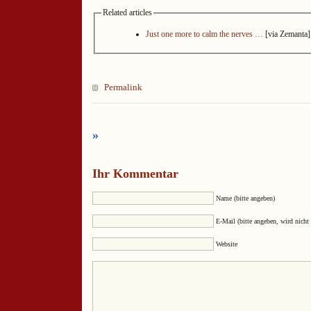
Related articles
Just one more to calm the nerves …
[via Zemanta]
Permalink
»
Ihr Kommentar
Name (bitte angeben)
E-Mail (bitte angeben, wird nicht 
Website