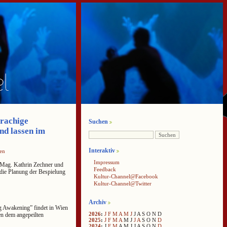
prachige
Suchen
nd lassen im
Interaktiv
en
Impressum
 Mag. Kathrin Zechner und
Feedback
ie Planung der Bespielung
Kultur-Channel@Facebook
Kultur-Channel@Twitter
Archiv
g Awakening” findet in Wien
2026
:
J
F
M
A
M
J
J
A
S
O
N
D
den dem angepeilten
2025
:
J
F
M
A
M
J
J
A
S
O
N
D
2024
:
J
F
M
A
M
J
J
A
S
O
N
D