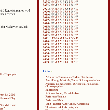
2023
:
J
F
M
A
M
J
J
A
S
O
N
D
2022
:
J
F
M
A
M
J
J
A
S
O
N
D
2021
:
J
F
M
A
M
J
J
A
S
O
N
D
ird Regie führen, es wird
2020
:
J
F
M
A
M
J
J
A
S
O
N
D
back erleben.
2019
:
J
F
M
A
M
J
J
A
S
O
N
D
2018
:
J
F
M
A
M
J
J
A
S
O
N
D
2017
:
J
F
M
A
M
J
J
A
S
O
N
D
2016
:
J
F
M
A
M
J
J
A
S
O
N
D
2015
:
J
F
M
A
M
J
J
A
S
O
N
D
John Malkovich ist Jack
2014
:
J
F
M
A
M
J
J
A
S
O
N
D
2013
:
J
F
M
A
M
J
J
A
S
O
N
D
2012
:
J
F
M
A
M
J
J
A
S
O
N
D
2011
:
J
F
M
A
M
J
J
A
S
O
N
D
2010
:
J
F
M
A
M
J
J
A
S
O
N
D
2009
:
J
F
M
A
M
J
J
A
S
O
N
D
2008
:
J
F
M
A
M
J
J
A
S
O
N
D
2007
:
J
F
M
A
M
J
J
A
S
O
N
D
2006
:
J
F
M
A
M
J
J
A
S
O
N
D
2005
:
J
F
M
A
M
J
J
A
S
O
N
D
2004
:
J
F
M
A
M
J
J
A
S
O
N
D
2003
:
J
F
M
A
M
J
J
A
S
O
N
D
Links
ten” Spielplan
Agenturen/Veranstalter/Verlage/Textbüros
Ausbildung: Musical-, Tanz-, Schauspielschulen
Autoren, Komponisten, Dirigenten, Regisseure,
Choreographen
Impressum
Kritiken, News, Verzeichnisse
amm für 2009
Performer/Female
 Unusual Play
Performer/Male
Tanz-/Theater-/Chor-/Instr.: Österreich
 Nazi-Musical
Theaterverzeichnis Festspiele
ers”