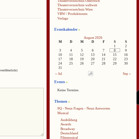
Theaterverzeichnis Österreich
Theaterverzeichnis weltweit
Theaterverzeichnis Wien
VBW / Produktionen
Verlage
Eventkalender
August 2026
M
D
M
D
F
S
S
1
2
3
4
5
6
7
8
9
10
11
12
13
14
15
16
17
18
19
20
21
22
23
24
25
26
27
28
29
30
31
veröffentlicht)
« Jul
Sep »
Events
Keine Termine.
Themen
9Q - Neun Fragen - Neun Antworten
Musical
Ausbildung
Awards
Broadway
Deutschland
Filmmusical