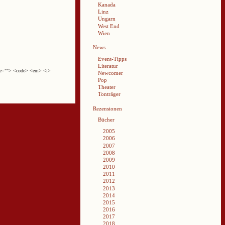
Kanada
Linz
Ungarn
West End
Wien
News
Event-Tipps
Literatur
cite=""> <code> <em> <i>
Newcomer
Pop
Theater
Tonträger
Rezensionen
Bücher
2005
2006
2007
2008
2009
2010
2011
2012
2013
2014
2015
2016
2017
2018