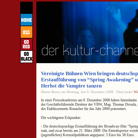
Vereinigte Bühnen Wien bringen deutschs
Erstaufführung von “Spring Awakening” u
Herbst die Vampire tanzen
Martin Bruny am Dienstag, den 9. Dezember 2008 · Filed under
Wi
In einer Pressekonferenz am 9. Dezember 2008 haben Intendantin
der Geschäftsführende Direktor der VBW, Mag. Thomas Drozda, d
des Etablissements Ronacher für das Jahr 2009 präsentiert.
Die wichtigsten Eckpunkte:
- Die deutschsprachige Erstaufführung des Broadway-Hits “Sprin
statt, und zwar bereits am 21. März 2009. Die Eintrittspreise wer
(jugendlichen) Kernzielpublikum angepasst: 5 Euro bis 58 Euro.