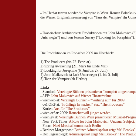
- Im Herbst tanzen wieder die Vampire in Wien. Roman Polanksi w
die Wiener Originalinszenierung von “Tanz der Vampire” ihr Come
- Dazwischen: Ambitionierte Produktionen mit John Malkovich (”
Unterweger”) und von Jerome Savary (”Looking for Josephine”).
Die Produktionen im Ronacher 2009 im Überblick:
1) The Producers (bis 22. Februar)
2) Spring Awakening (21. März bis Ende Mai)
3) Looking for Josephine (6. Juni bis 27. Juni)
4) John Malkovich ist Jack Unterweger (1. bis 5. Juli)
5) Tanz der Vampire (ab Herbst)
Links
- Standard:
Vereinigte Bühnen präsentieren “komplett umgekrempel
- AFP:
John Malkovich auf Wiener Theaterbühne
- wienweb.at:
Vereinigte Bühnen - “Vorhang auf” für 2009
- oe1.ORF.at:
“Frühlings Erwachen” statt “The Producers”
- Kurier:
Aus für “The Producers”
- wien.orf.at: 2009:
Ronacher will jünger werden
- wien.gv.at:
Vereinigte Bühnen Wien präsentieren Musical-Progr
- New York Times:
A Role for John Malkovich: Unusual Subject,
- Focus:
Nazi-Musical kommt nach Berlin
- Berliner Morgenpost:
Berliner Admiralspalast zeigt Mel Brooks’
- Der Tagesspiegel:
Admiralspalast zeigt Mel Brooks’ “The Produc