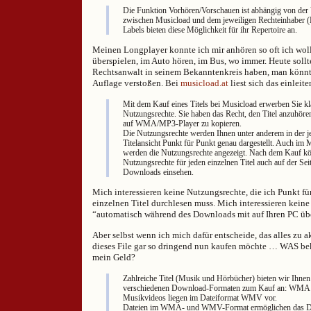
Die Funktion Vorhören/Vorschauen ist abhängig von der 
zwischen Musicload und dem jeweiligen Rechteinhaber (L
Labels bieten diese Möglichkeit für ihr Repertoire an.
Meinen Longplayer konnte ich mir anhören so oft ich wollt
überspielen, im Auto hören, im Bus, wo immer. Heute sollt
Rechtsanwalt in seinem Bekanntenkreis haben, man könn
Auflage verstoßen. Bei
musicload.at
liest sich das einleite
Mit dem Kauf eines Titels bei Musicload erwerben Sie kla
Nutzungsrechte. Sie haben das Recht, den Titel anzuhöre
auf WMA/MP3-Player zu kopieren.
Die Nutzungsrechte werden Ihnen unter anderem in der j
Titelansicht Punkt für Punkt genau dargestellt. Auch im
werden die Nutzungsrechte angezeigt. Nach dem Kauf kö
Nutzungsrechte für jeden einzelnen Titel auch auf der Se
Downloads einsehen.
Mich interessieren keine Nutzungsrechte, die ich Punkt fü
einzelnen Titel durchlesen muss. Mich interessieren keine
“automatisch während des Downloads mit auf Ihren PC üb
Aber selbst wenn ich mich dafür entscheide, das alles zu a
dieses File gar so dringend nun kaufen möchte … WAS be
mein Geld?
Zahlreiche Titel (Musik und Hörbücher) bieten wir Ihnen
verschiedenen Download-Formaten zum Kauf an: WMA
Musikvideos liegen im Dateiformat WMV vor.
Dateien im WMA- und WMV-Format ermöglichen das Dig