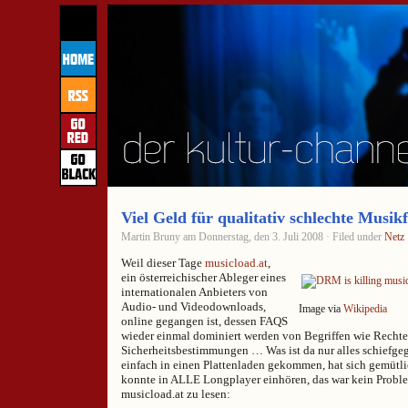
Viel Geld für qualitativ schlechte Musikf
Martin Bruny am Donnerstag, den 3. Juli 2008 · Filed under
Netz
Weil dieser Tage
musicload.at
,
ein österreichischer Ableger eines
internationalen Anbieters von
Audio- und Videodownloads,
Image via
Wikipedia
online gegangen ist, dessen FAQS
wieder einmal dominiert werden von Begriffen wie Rechte
Sicherheitsbestimmungen … Was ist da nur alles schiefge
einfach in einen Plattenladen gekommen, hat sich gemütli
konnte in ALLE Longplayer einhören, das war kein Problem
musicload.at zu lesen: