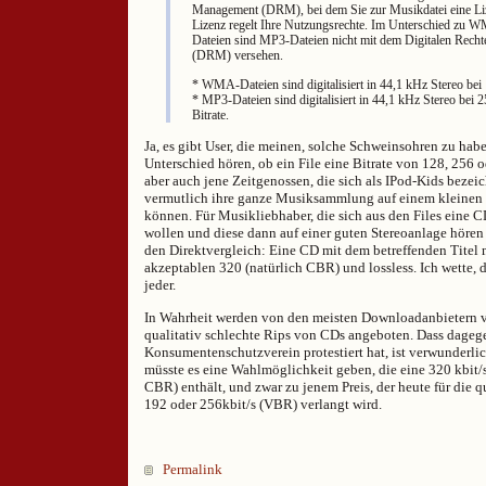
Management (DRM), bei dem Sie zur Musikdatei eine Liz
Lizenz regelt Ihre Nutzungsrechte. Im Unterschied z
Dateien sind MP3-Dateien nicht mit dem Digitalen Rec
(DRM) versehen.
* WMA-Dateien sind digitalisiert in 44,1 kHz Stereo bei 
* MP3-Dateien sind digitalisiert in 44,1 kHz Stereo bei 25
Bitrate.
Ja, es gibt User, die meinen, solche Schweinsohren zu habe
Unterschied hören, ob ein File eine Bitrate von 128, 256 o
aber auch jene Zeitgenossen, die sich als IPod-Kids bezei
vermutlich ihre ganze Musiksammlung auf einem kleinen 
können. Für Musikliebhaber, die sich aus den Files eine
wollen und diese dann auf einer guten Stereoanlage hören
den Direktvergleich: Eine CD mit dem betreffenden Titel 
akzeptablen 320 (natürlich CBR) und lossless. Ich wette, 
jeder.
In Wahrheit werden von den meisten Downloadanbietern v
qualitativ schlechte Rips von CDs angeboten. Dass dagege
Konsumentenschutzverein protestiert hat, ist verwunderli
müsste es eine Wahlmöglichkeit geben, die eine 320 kbit/s
CBR) enthält, und zwar zu jenem Preis, der heute für die q
192 oder 256kbit/s (VBR) verlangt wird.
Permalink