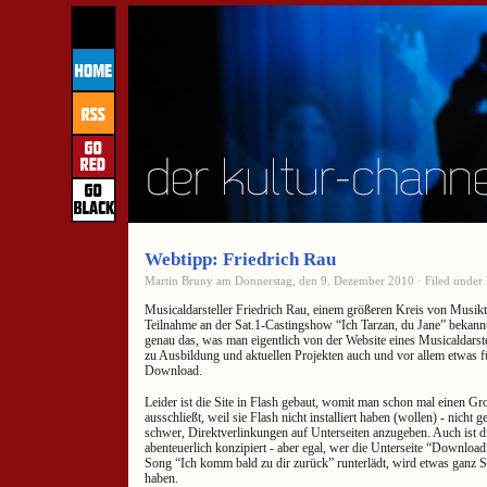
Webtipp: Friedrich Rau
Martin Bruny am Donnerstag, den 9. Dezember 2010 · Filed under
Musicaldarsteller Friedrich Rau, einem größeren Kreis von Musikth
Teilnahme an der Sat.1-Castingshow “Ich Tarzan, du Jane” bekannt,
genau das, was man eigentlich von der Website eines Musicaldarste
zu Ausbildung und aktuellen Projekten auch und vor allem etwas f
Download.
Leider ist die Site in Flash gebaut, womit man schon mal einen Gro
ausschließt, weil sie Flash nicht installiert haben (wollen) - nicht g
schwer, Direktverlinkungen auf Unterseiten anzugeben. Auch ist d
abenteuerlich konzipiert - aber egal, wer die Unterseite “Download
Song “Ich komm bald zu dir zurück” runterlädt, wird etwas ganz Sc
haben.