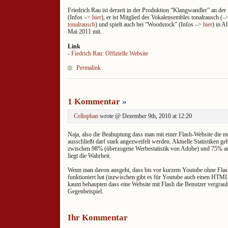
Friedrich Rau ist derzeit in der Produktion “Klangwandler” an de
(Infos –>
hier
), er ist Mitglied des Vokalensembles tonalrausch (
tonalrausch
) und spielt auch bei “Woodstock” (Infos –>
hier
) in A
Mai 2011 mit.
Link
-
Fiedrich Rau: Offizielle Website
Permalink
1 Kommentar
»
Cellophan
wrote @ Dezember 9th, 2010 at 12:20
Naja, also die Beahuptung dass man mit einer Flash-Website die me
ausschließt darf stark angezweifelt werden. Aktuelle Statistiken g
zwischen 98% (überzogene Werbestatistik von Adobe) und 75% a
liegt die Wahrheit.
Wenn man davon ausgeht, dass bis vor kurzem Youtube ohne Flash
funktioniert hat (inzwischen gibt es für Youtube auch einen HTM
kaum behaupten dass eine Website mit Flash die Benutzer vergrault
Gegenbeispiel.
Ihr Kommentar