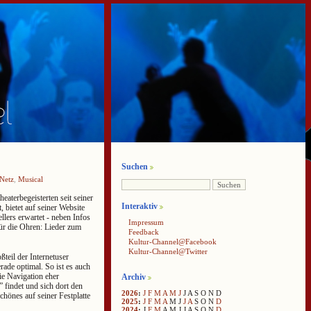
Suchen
Netz
,
Musical
eaterbegeisterten seit seiner
Interaktiv
 bietet auf seiner Website
llers erwartet - neben Infos
Impressum
ür die Ohren: Lieder zum
Feedback
Kultur-Channel@Facebook
Kultur-Channel@Twitter
ßteil der Internetuser
erade optimal. So ist es auch
ie Navigation eher
Archiv
” findet und sich dort den
2026
:
J
F
M
A
M
J
J
A
S
O
N
D
hönes auf seiner Festplatte
2025
:
J
F
M
A
M
J
J
A
S
O
N
D
2024
:
J
F
M
A
M
J
J
A
S
O
N
D