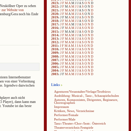
2023
:
J
F
M
A
M
J
J
A
S
O
N
D
r Neuköllner Oper zu sehen
2022
:
J
F
M
A
M
J
J
A
S
O
N
D
–>
zur Website von
2021
:
J
F
M
A
M
J
J
A
S
O
N
D
2020
:
J
F
M
A
M
J
J
A
S
O
N
D
ltenburg/Gera noch bis Ende
2019
:
J
F
M
A
M
J
J
A
S
O
N
D
2018
:
J
F
M
A
M
J
J
A
S
O
N
D
2017
:
J
F
M
A
M
J
J
A
S
O
N
D
2016
:
J
F
M
A
M
J
J
A
S
O
N
D
2015
:
J
F
M
A
M
J
J
A
S
O
N
D
2014
:
J
F
M
A
M
J
J
A
S
O
N
D
2013
:
J
F
M
A
M
J
J
A
S
O
N
D
2012
:
J
F
M
A
M
J
J
A
S
O
N
D
2011
:
J
F
M
A
M
J
J
A
S
O
N
D
2010
:
J
F
M
A
M
J
J
A
S
O
N
D
2009
:
J
F
M
A
M
J
J
A
S
O
N
D
2008
:
J
F
M
A
M
J
J
A
S
O
N
D
2007
:
J
F
M
A
M
J
J
A
S
O
N
D
2006
:
J
F
M
A
M
J
J
A
S
O
N
D
2005
:
J
F
M
A
M
J
J
A
S
O
N
D
2004
:
J
F
M
A
M
J
J
A
S
O
N
D
2003
:
J
F
M
A
M
J
J
A
S
O
N
D
isten Internetbenutzer
ehen von einer Verbreitung
Links
us. Irgendwo dazwischen
Agenturen/Veranstalter/Verlage/Textbüros
Ausbildung: Musical-, Tanz-, Schauspielschulen
player auch nicht
Autoren, Komponisten, Dirigenten, Regisseure,
L5 Player), dann kann man
Choreographen
. Youtube ist das beste
Impressum
Kritiken, News, Verzeichnisse
Performer/Female
Performer/Male
Tanz-/Theater-/Chor-/Instr.: Österreich
Theaterverzeichnis Festspiele