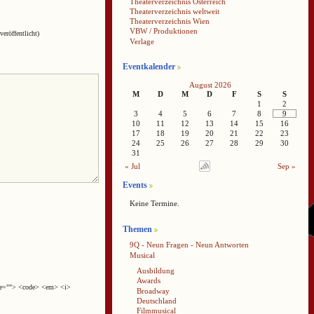
Theaterverzeichnis Österreich
Theaterverzeichnis weltweit
Theaterverzeichnis Wien
VBW / Produktionen
veröffentlicht)
Verlage
Eventkalender
August 2026
M
D
M
D
F
S
S
1
2
3
4
5
6
7
8
9
10
11
12
13
14
15
16
17
18
19
20
21
22
23
24
25
26
27
28
29
30
31
« Jul
Sep »
Events
Keine Termine.
Themen
9Q - Neun Fragen - Neun Antworten
Musical
Ausbildung
Awards
cite=""> <code> <em> <i>
Broadway
Deutschland
Filmmusical