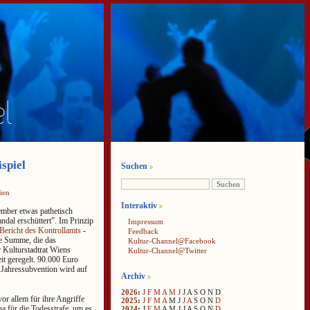
spiel
Suchen
ien
Interaktiv
mber etwas pathetisch
dal erschüttert”. Im Prinzip
Impressum
 Bericht des Kontrollamts
-
Feedback
e Summe, die das
Kultur-Channel@Facebook
r Kulturstadtrat Wiens
Kultur-Channel@Twitter
t geregelt. 90.000 Euro
 Jahressubvention wird auf
Archiv
2026
:
J
F
M
A
M
J
J
A
S
O
N
D
or allem für ihre Angriffe
2025
:
J
F
M
A
M
J
J
A
S
O
N
D
na für die Todesstrafe, um es
2024
:
J
F
M
A
M
J
J
A
S
O
N
D