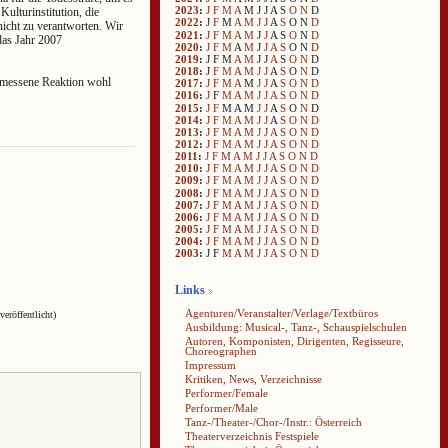
2023
:
J
F
M
A
M
J
J
A
S
O
N
D
Kulturinstitution, die
2022
:
J
F
M
A
M
J
J
A
S
O
N
D
 nicht zu verantworten. Wir
2021
:
J
F
M
A
M
J
J
A
S
O
N
D
das Jahr 2007
2020
:
J
F
M
A
M
J
J
A
S
O
N
D
2019
:
J
F
M
A
M
J
J
A
S
O
N
D
2018
:
J
F
M
A
M
J
J
A
S
O
N
D
gemessene Reaktion wohl
2017
:
J
F
M
A
M
J
J
A
S
O
N
D
2016
:
J
F
M
A
M
J
J
A
S
O
N
D
2015
:
J
F
M
A
M
J
J
A
S
O
N
D
2014
:
J
F
M
A
M
J
J
A
S
O
N
D
2013
:
J
F
M
A
M
J
J
A
S
O
N
D
2012
:
J
F
M
A
M
J
J
A
S
O
N
D
2011
:
J
F
M
A
M
J
J
A
S
O
N
D
2010
:
J
F
M
A
M
J
J
A
S
O
N
D
2009
:
J
F
M
A
M
J
J
A
S
O
N
D
2008
:
J
F
M
A
M
J
J
A
S
O
N
D
2007
:
J
F
M
A
M
J
J
A
S
O
N
D
2006
:
J
F
M
A
M
J
J
A
S
O
N
D
2005
:
J
F
M
A
M
J
J
A
S
O
N
D
2004
:
J
F
M
A
M
J
J
A
S
O
N
D
2003
:
J
F
M
A
M
J
J
A
S
O
N
D
Links
Agenturen/Veranstalter/Verlage/Textbüros
veröffentlicht)
Ausbildung: Musical-, Tanz-, Schauspielschulen
Autoren, Komponisten, Dirigenten, Regisseure,
Choreographen
Impressum
Kritiken, News, Verzeichnisse
Performer/Female
Performer/Male
Tanz-/Theater-/Chor-/Instr.: Österreich
Theaterverzeichnis Festspiele