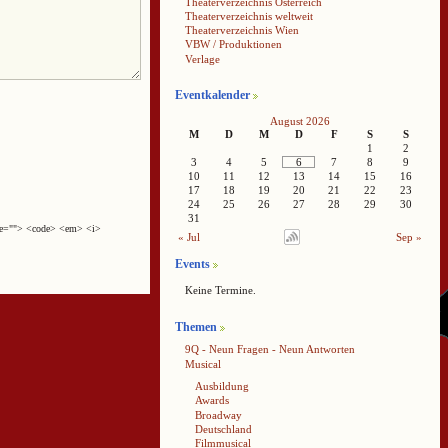
Theaterverzeichnis Österreich
Theaterverzeichnis weltweit
Theaterverzeichnis Wien
VBW / Produktionen
Verlage
Eventkalender
August 2026
M
D
M
D
F
S
S
1
2
3
4
5
6
7
8
9
10
11
12
13
14
15
16
17
18
19
20
21
22
23
24
25
26
27
28
29
30
31
cite=""> <code> <em> <i>
« Jul
Sep »
Events
Keine Termine.
Themen
9Q - Neun Fragen - Neun Antworten
Musical
Ausbildung
Awards
Broadway
Deutschland
Filmmusical