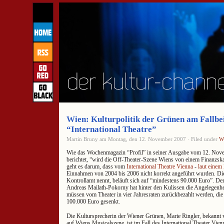
Wien: Kulturpolitik der Grünen am Fallbei
“International Theatre”
Martin Bruny am Montag, den 12. November 2007 · Filed under
W
Wie das Wochenmagazin “Profil” in seiner Ausgabe vom 12. Nove
berichtet, “wird die Off-Theater-Szene Wiens von einem Finanzskan
geht es darum, dass vom
International Theatre Vienna
-
laut einem
Einnahmen von 2004 bis 2006 nicht korrekt angeführt wurden. Di
Kontrollamt nennt, beläuft sich auf “mindestens 90.000 Euro”. De
Andreas Mailath-Pokorny hat hinter den Kulissen die Angelegenhei
müssen vom Theater in vier Jahresraten zurückbezahlt werden, die
100.000 Euro gesenkt.
Die Kultursprecherin der Wiener Grünen, Marie Ringler, bekannt v
auf Wiens Musicalszene, ist im Fall des International Theater Vien