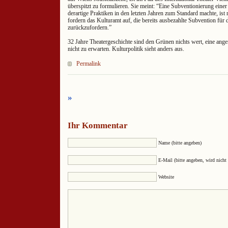
überspitzt zu formulieren. Sie meint: “Eine Subventionierung einer 
derartige Praktiken in den letzten Jahren zum Standard machte, ist
fordern das Kulturamt auf, die bereits ausbezahlte Subvention für 
zurückzufordern.”
32 Jahre Theatergeschichte sind den Grünen nichts wert, eine an
nicht zu erwarten. Kulturpolitik sieht anders aus.
Permalink
»
Ihr Kommentar
Name (bitte angeben)
E-Mail (bitte angeben, wird nicht 
Website