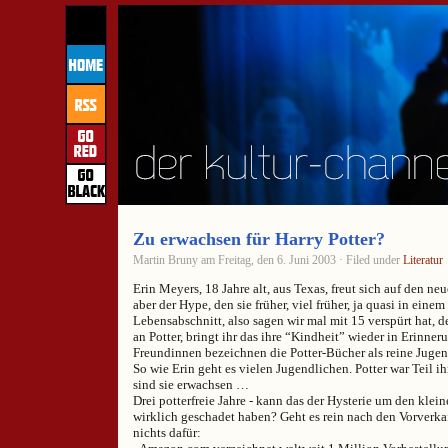
Zu erwachsen für Harry Potter?
Martin Bruny am Freitag, den 6. Juni 2003 · Filed under
Literatur
Erin Meyers, 18 Jahre alt, aus Texas, freut sich auf den n
aber der Hype, den sie früher, viel früher, ja quasi in eine
Lebensabschnitt, also sagen wir mal mit 15 verspürt hat, de
an Potter, bringt ihr das ihre “Kindheit” wieder in Erinneru
Freundinnen bezeichnen die Potter-Bücher als reine Jugen
So wie Erin geht es vielen Jugendlichen. Potter war Teil ih
sind sie erwachsen …
Drei potterfreie Jahre - kann das der Hysterie um den kle
wirklich geschadet haben? Geht es rein nach den Vorverkaf
nichts dafür: