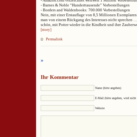
- Amazon.com verzeichnet weltweit 1 Million Vorbestell
- Barnes & Noble “Hunderttausende” Vorbestellungen
- Borders and Waldenbooks: 700.000 Vorbestellungen
Nein, mit einer Erstauflage von 8,5 Millionen Exemplaren
man von einem Rückgang des Interesses nicht sprechen … 
schön, mit Potter wieder in die Kindheit und ihre Zauberw
[story]
Permalink
»
Ihr Kommentar
Name (bitte angeben)
E-Mail (bitte angeben, wird nicht 
Website