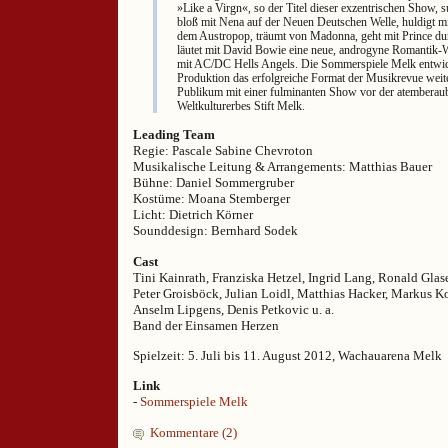
»Like a Virgn«, so der Titel dieser exzentrischen Show, s
bloß mit Nena auf der Neuen Deutschen Welle, huldigt 
dem Austropop, träumt von Madonna, geht mit Prince dur
läutet mit David Bowie eine neue, androgyne Romantik-W
mit AC/DC Hells Angels. Die Sommerspiele Melk entwick
Produktion das erfolgreiche Format der Musikrevue weite
Publikum mit einer fulminanten Show vor der atemberau
Weltkulturerbes Stift Melk.
Leading Team
Regie: Pascale Sabine Chevroton
Musikalische Leitung & Arrangements: Matthias Bauer
Bühne: Daniel Sommergruber
Kostüme: Moana Stemberger
Licht: Dietrich Körner
Sounddesign: Bernhard Sodek
Cast
Tini Kainrath, Franziska Hetzel, Ingrid Lang, Ronald Glase
Peter Groisböck, Julian Loidl, Matthias Hacker, Markus Ko
Anselm Lipgens, Denis Petkovic u. a.
Band der Einsamen Herzen
Spielzeit: 5. Juli bis 11. August 2012, Wachauarena Melk
Link
-
Sommerspiele Melk
Kommentare (2)