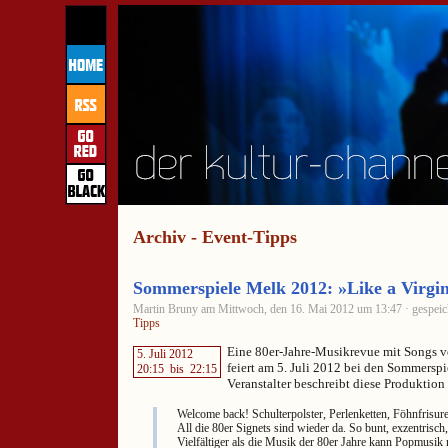
Archiv - Event-Tipps
Sommerspiele Melk 2012: »Like a Virgi
Martin Bruny am Mittwoch, den 16. Mai 2012 um 13:47 · gespeic
Tipps
Eine 80er-Jahre-Musikrevue mit Songs 
5. Juli 2012
feiert am 5. Juli 2012 bei den Sommersp
20:15
bis
22:15
Veranstalter beschreibt diese Produktio
Welcome back! Schulterpolster, Perlenketten, Föhnfrisur
All die 80er Signets sind wieder da. So bunt, exzentrisch
Vielfältiger als die Musik der 80er Jahre kann Popmusik n