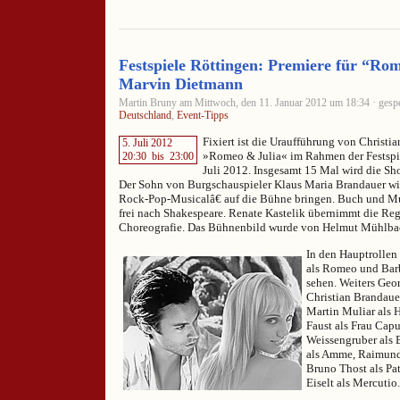
Festspiele Röttingen: Premiere für “Ro
Marvin Dietmann
Martin Bruny am Mittwoch, den 11. Januar 2012 um 18:34 · gespe
Deutschland
,
Event-Tipps
Fixiert ist die Uraufführung von Christi
5. Juli 2012
»Romeo & Julia« im Rahmen der Festspie
20:30
bis
23:00
Juli 2012. Insgesamt 15 Mal wird die Sh
Der Sohn von Burgschauspieler Klaus Maria Brandauer wi
Rock-Pop-Musicalâ€ auf die Bühne bringen. Buch und M
frei nach Shakespeare. Renate Kastelik übernimmt die Reg
Choreografie. Das Bühnenbild wurde von Helmut Mühlbach
In den Hauptrollen
als Romeo und Barb
sehen. Weiters Geor
Christian Brandaue
Martin Muliar als 
Faust als Frau Cap
Weissengruber als 
als Amme, Raimund 
Bruno Thost als Pa
Eiselt als Mercutio.