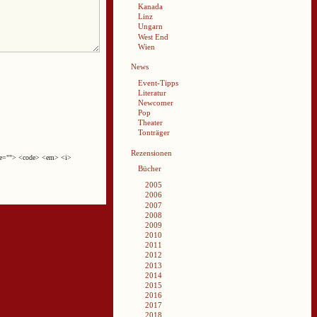
Kanada
Linz
Ungarn
West End
Wien
News
Event-Tipps
Literatur
Newcomer
Pop
Theater
Tonträger
Rezensionen
cite=""> <code> <em> <i>
Bücher
2005
2006
2007
2008
2009
2010
2011
2012
2013
2014
2015
2016
2017
2018