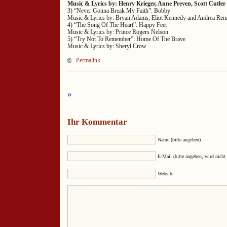
Music & Lyrics by: Henry Krieger, Anne Preven, Scott Cutl
3) “Never Gonna Break My Faith”: Bobby
Music & Lyrics by: Bryan Adams, Eliot Kennedy and Andrea Re
4) “The Song Of The Heart”: Happy Feet
Music & Lyrics by: Prince Rogers Nelson
5) “Try Not To Remember”: Home Of The Brave
Music & Lyrics by: Sheryl Crow
Permalink
»
Ihr Kommentar
Name (bitte angeben)
E-Mail (bitte angeben, wird nicht 
Website