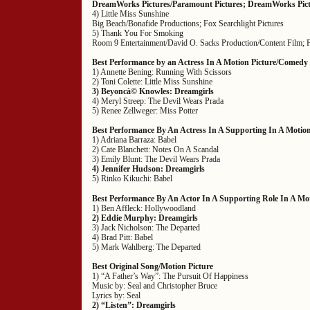
DreamWorks Pictures/Paramount Pictures; DreamWorks Pict
4) Little Miss Sunshine
Big Beach/Bonafide Productions; Fox Searchlight Pictures
5) Thank You For Smoking
Room 9 Entertainment/David O. Sacks Production/Content Film; F
Best Performance by an Actress In A Motion Picture/Comedy 
1) Annette Bening: Running With Scissors
2) Toni Colette: Little Miss Sunshine
3) Beyoncà© Knowles: Dreamgirls
4) Meryl Streep: The Devil Wears Prada
5) Renee Zellweger: Miss Potter
Best Performance By An Actress In A Supporting In A Motion
1) Adriana Barraza: Babel
2) Cate Blanchett: Notes On A Scandal
3) Emily Blunt: The Devil Wears Prada
4) Jennifer Hudson: Dreamgirls
5) Rinko Kikuchi: Babel
Best Performance By An Actor In A Supporting Role In A Mot
1) Ben Affleck: Hollywoodland
2) Eddie Murphy: Dreamgirls
3) Jack Nicholson: The Departed
4) Brad Pitt: Babel
5) Mark Wahlberg: The Departed
Best Original Song/Motion Picture
1) “A Father’s Way”: The Pursuit Of Happiness
Music by: Seal and Christopher Bruce
Lyrics by: Seal
2) “Listen”: Dreamgirls