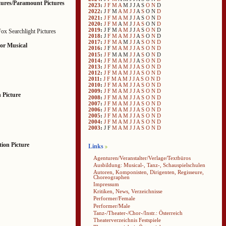
ures/Paramount Pictures
2023
:
J
F
M
A
M
J
J
A
S
O
N
D
2022
:
J
F
M
A
M
J
J
A
S
O
N
D
2021
:
J
F
M
A
M
J
J
A
S
O
N
D
2020
:
J
F
M
A
M
J
J
A
S
O
N
D
2019
:
J
F
M
A
M
J
J
A
S
O
N
D
ox Searchlight Pictures
2018
:
J
F
M
A
M
J
J
A
S
O
N
D
2017
:
J
F
M
A
M
J
J
A
S
O
N
D
or Musical
2016
:
J
F
M
A
M
J
J
A
S
O
N
D
2015
:
J
F
M
A
M
J
J
A
S
O
N
D
2014
:
J
F
M
A
M
J
J
A
S
O
N
D
2013
:
J
F
M
A
M
J
J
A
S
O
N
D
2012
:
J
F
M
A
M
J
J
A
S
O
N
D
2011
:
J
F
M
A
M
J
J
A
S
O
N
D
2010
:
J
F
M
A
M
J
J
A
S
O
N
D
2009
:
J
F
M
A
M
J
J
A
S
O
N
D
 Picture
2008
:
J
F
M
A
M
J
J
A
S
O
N
D
2007
:
J
F
M
A
M
J
J
A
S
O
N
D
2006
:
J
F
M
A
M
J
J
A
S
O
N
D
2005
:
J
F
M
A
M
J
J
A
S
O
N
D
2004
:
J
F
M
A
M
J
J
A
S
O
N
D
2003
:
J
F
M
A
M
J
J
A
S
O
N
D
ion Picture
Links
Agenturen/Veranstalter/Verlage/Textbüros
Ausbildung: Musical-, Tanz-, Schauspielschulen
Autoren, Komponisten, Dirigenten, Regisseure,
Choreographen
Impressum
Kritiken, News, Verzeichnisse
Performer/Female
Performer/Male
Tanz-/Theater-/Chor-/Instr.: Österreich
Theaterverzeichnis Festspiele