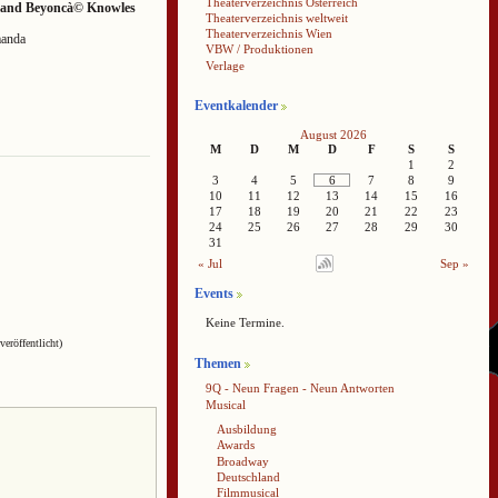
Theaterverzeichnis Österreich
er and Beyoncà© Knowles
Theaterverzeichnis weltweit
Theaterverzeichnis Wien
manda
VBW / Produktionen
Verlage
Eventkalender
August 2026
M
D
M
D
F
S
S
1
2
3
4
5
6
7
8
9
10
11
12
13
14
15
16
17
18
19
20
21
22
23
24
25
26
27
28
29
30
31
« Jul
Sep »
Events
Keine Termine.
veröffentlicht)
Themen
9Q - Neun Fragen - Neun Antworten
Musical
Ausbildung
Awards
Broadway
Deutschland
Filmmusical