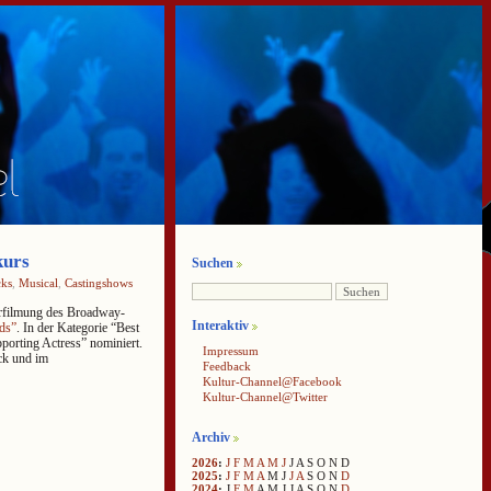
kurs
Suchen
cks
,
Musical
,
Castingshows
Verfilmung des Broadway-
Interaktiv
ds”
. In der Kategorie “Best
orting Actress” nominiert.
Impressum
ck und im
Feedback
Kultur-Channel@Facebook
Kultur-Channel@Twitter
Archiv
2026
:
J
F
M
A
M
J
J
A
S
O
N
D
2025
:
J
F
M
A
M
J
J
A
S
O
N
D
2024
:
J
F
M
A
M
J
J
A
S
O
N
D