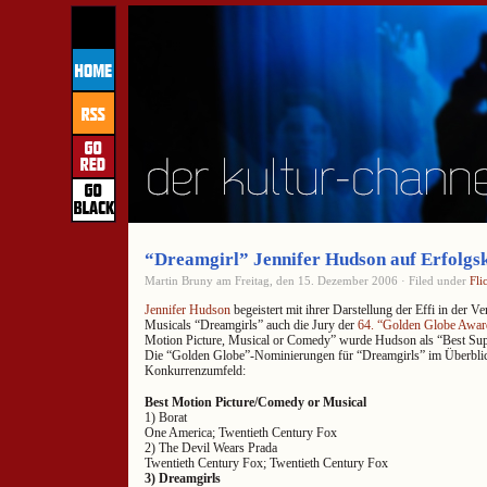
“Dreamgirl” Jennifer Hudson auf Erfolgs
Martin Bruny am Freitag, den 15. Dezember 2006 · Filed under
Fli
Jennifer Hudson
begeistert mit ihrer Darstellung der Effi in der 
Musicals “Dreamgirls” auch die Jury der
64. “Golden Globe Awar
Motion Picture, Musical or Comedy” wurde Hudson als “Best Supp
Die “Golden Globe”-Nominierungen für “Dreamgirls” im Überbli
Konkurrenzumfeld:
Best Motion Picture/Comedy or Musical
1) Borat
One America; Twentieth Century Fox
2) The Devil Wears Prada
Twentieth Century Fox; Twentieth Century Fox
3) Dreamgirls