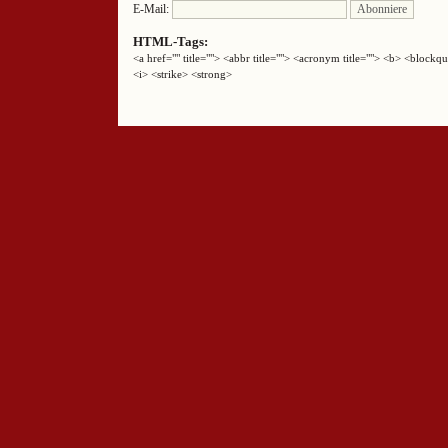
E-Mail:
HTML-Tags:
<a href="" title=""> <abbr title=""> <acronym title=""> <b> <block
<i> <strike> <strong>