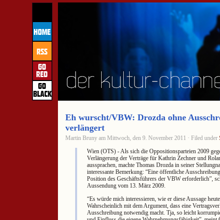
Eh wurscht/VBW: Drozda ohne Ausschre
verlängert
Martin Bruny am Mittwoch, den 9. November 2011 · Filed under
Wien (OTS) - Als sich die Oppositionsparteien 2009 geg
Verlängerung der Verträge für Kathrin Zechner und Rol
aussprachen, machte Thomas Drozda in seiner Stellungn
interessante Bemerkung: “Eine öffentliche Ausschreibung i
Position des Geschäftsführers der VBW erforderlich”, sch
Aussendung vom 13. März 2009.
“Es würde mich interessieren, wie er diese Aussage heute 
Wahrscheinlich mit dem Argument, dass eine Vertragsver
Ausschreibung notwendig macht. Tja, so leicht korrumpi
und Einfluss die eigene Wahrnehmungsfähigkeit”, mein