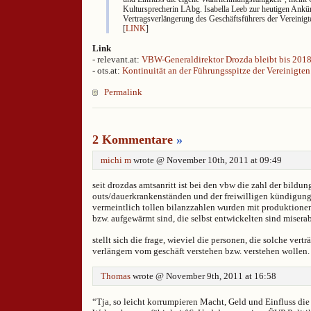
Kultursprecherin LAbg. Isabella Leeb zur heutigen Ankü
Vertragsverlängerung des Geschäftsführers der Vereinig
[
LINK
]
Link
- relevant.at:
VBW-Generaldirektor Drozda bleibt bis 201
- ots.at:
Kontinuität an der Führungsspitze der Vereinigt
Permalink
2 Kommentare
»
michi m
wrote @ November 10th, 2011 at 09:49
seit drozdas amtsanritt ist bei den vbw die zahl der bildu
outs/dauerkrankenständen und der freiwilligen kündigung
vermeintlich tollen bilanzzahlen wurden mit produktionen 
bzw. aufgewärmt sind, die selbst entwickelten sind miserab
stellt sich die frage, wieviel die personen, die solche vert
verlängern vom geschäft verstehen bzw. verstehen wollen.
Thomas
wrote @ November 9th, 2011 at 16:58
“Tja, so leicht korrumpieren Macht, Geld und Einfluss die