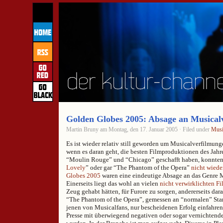
Golden Globes 2005: Absage an Musical
Martin Bruny am Montag, den 17. Januar 2005 · Filed under
Musi
Es ist wieder relativ still geworden um Musicalverfilmun
wenn es daran geht, die besten Filmproduktionen des Jah
“Moulin Rouge” und “Chicago” geschafft haben, konnten 
Lovely
” oder gar “The Phantom of the Opera”
nicht wiede
Globes 2005
waren eine eindeutige Absage an das Genre 
Einerseits liegt das wohl an vielen
nicht verwirklichten F
Zeug gehabt hätten, für Furore zu sorgen, andererseits dar
“The Phantom of the Opera”, gemessen an “normalen” Sta
jenen von Musicalfans, nur bescheidenen Erfolg einfahre
Presse mit überwiegend negativen oder sogar vernichtend