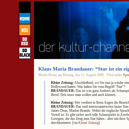
Klaus Maria Brandauer: “Star ist ein ei
Martin Bruny am Montag, den 11. August 2008 · Filed under
Spr
Kleine Zeitung:
Abschließend, wo Sie nun ja wieder ei
Hollywood hatten: Was halten Sie vom Begriff “Star”?
BRANDAUER:
Das ist was ganz Anderes als Schauspie
Beruf. Den muss man wollen und auch können.
Kleine Zeitung:
Wer verdient in Ihren Augen die Bezeic
BRANDAUER:
Das sind interessanterweise lauter Tot
James Dean, Marlon Brando. Wobei die englische Sprache
Vorteil ist. Es gibt sicher auch tolle Schauspieler in Aser
Georgien, die das Zeug zum Star hätten - aber mit ihrer S
durchkommen. [via
Kleine Zeitung
]