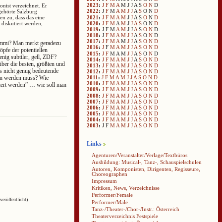
2023
:
J
F
M
A
M
J
J
A
S
O
N
D
nist verzeichnet. Er
2022
:
J
F
M
A
M
J
J
A
S
O
N
D
 gehörte Salzburg
2021
:
J
F
M
A
M
J
J
A
S
O
N
D
n zu, dass das eine
2020
:
J
F
M
A
M
J
J
A
S
O
N
D
diskutiert werden,
2019
:
J
F
M
A
M
J
J
A
S
O
N
D
2018
:
J
F
M
A
M
J
J
A
S
O
N
D
2017
:
J
F
M
A
M
J
J
A
S
O
N
D
gummi? Man merkt geradezu
2016
:
J
F
M
A
M
J
J
A
S
O
N
D
pfe der potentiellen
2015
:
J
F
M
A
M
J
J
A
S
O
N
D
enig subtiler, gell, ZDF?
2014
:
J
F
M
A
M
J
J
A
S
O
N
D
ber die besten, größten und
2013
:
J
F
M
A
M
J
J
A
S
O
N
D
s nicht genug bedeutende
2012
:
J
F
M
A
M
J
J
A
S
O
N
D
fen werden muss? Wie
2011
:
J
F
M
A
M
J
J
A
S
O
N
D
2010
:
J
F
M
A
M
J
J
A
S
O
N
D
iert werden” … wie soll man
2009
:
J
F
M
A
M
J
J
A
S
O
N
D
2008
:
J
F
M
A
M
J
J
A
S
O
N
D
2007
:
J
F
M
A
M
J
J
A
S
O
N
D
2006
:
J
F
M
A
M
J
J
A
S
O
N
D
2005
:
J
F
M
A
M
J
J
A
S
O
N
D
2004
:
J
F
M
A
M
J
J
A
S
O
N
D
2003
:
J
F
M
A
M
J
J
A
S
O
N
D
Links
Agenturen/Veranstalter/Verlage/Textbüros
Ausbildung: Musical-, Tanz-, Schauspielschulen
Autoren, Komponisten, Dirigenten, Regisseure,
Choreographen
Impressum
Kritiken, News, Verzeichnisse
Performer/Female
veröffentlicht)
Performer/Male
Tanz-/Theater-/Chor-/Instr.: Österreich
Theaterverzeichnis Festspiele