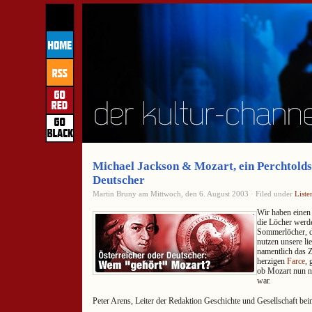
Michael Jackson & Mozart, ein Perchtolds
Deutscher
Martin Bruny am Mittwoch, den 6. August 2003 · Filed under
Liste
Wir haben einen
die Löcher werd
Sommerlöcher, di
nutzen unsere l
namentlich das 
herzigen
Farce
, 
ob Mozart nun ni
war.
Peter Arens, Leiter der Redaktion Geschichte und Gesellschaft be