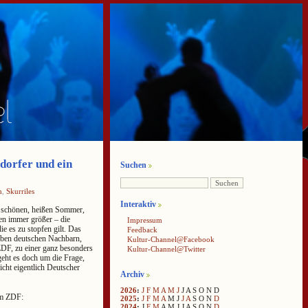
dorfer und ein
Suchen
n
,
Skurriles
Interaktiv
 schönen, heißen Sommer,
en immer größer – die
Impressum
e es zu stopfen gilt. Das
Feedback
ieben deutschen Nachbarn,
Kultur-Channel@Facebook
ZDF, zu einer ganz besonders
Kultur-Channel@Twitter
geht es doch um die Frage,
cht eigentlich Deutscher
Archiv
2026
:
J
F
M
A
M
J
J
A
S
O
N
D
im ZDF:
2025
:
J
F
M
A
M
J
J
A
S
O
N
D
2024
:
J
F
M
A
M
J
J
A
S
O
N
D