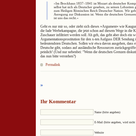
»Im Brockhaus 1837–1841 ist Mozart als deutscher Kompo
selbst hat sich als Deutscher gesehen, zu seinen Lebzeiten
zum Heiligen Römischen Reich Deutscher Nation. Wir gebe
Anregung zur Diskussion ist. Wenn die deutschen Grenzen 
ist uns das recht.«
Geht es nur mir so, oder zieht sich dieses »Argument« wie Kau
die fade Werbekampagne, die jetzt schon auf diesem Wege in die Kö
Zuschauer infiltriert werden soll. Ah geh, das geht aber doch ein w
Argumentationsprostitution für den x-ten Aufguss DER Sendung ü
bedeutendsten Deutschen. Sollen wir etwa davon ausgehen, dass e
Deutsche gibt, sodass auf ausländische Ressourcen zurückgegrif
peinlich! (Und nur nebenbei: “Wenn die deutschen Grenzen diskut
das nun bitte verstehen?)
Permalink
»
Ihr Kommentar
Name (bitte angeben)
E-Mail (bitte angeben, wird nicht 
Website