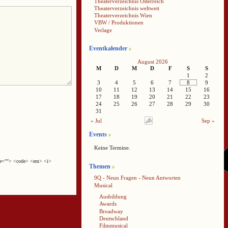
Theaterverzeichnis Österreich
Theaterverzeichnis weltweit
Theaterverzeichnis Wien
VBW / Produktionen
Verlage
Eventkalender
August 2026
M
D
M
D
F
S
S
1
2
3
4
5
6
7
8
9
10
11
12
13
14
15
16
17
18
19
20
21
22
23
24
25
26
27
28
29
30
31
« Jul
Sep »
Events
Keine Termine.
cite=""> <code> <em> <i>
Themen
9Q - Neun Fragen - Neun Antworten
Musical
Ausbildung
Awards
Broadway
Deutschland
Filmmusical