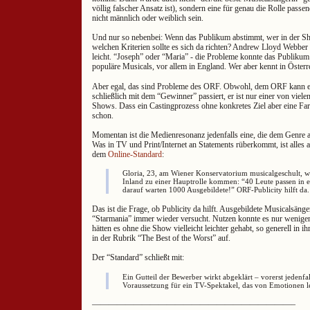
völlig falscher Ansatz ist), sondern eine für genau die Rolle pass
nicht männlich oder weiblich sein.
Und nur so nebenbei: Wenn das Publikum abstimmt, wer in der 
welchen Kriterien sollte es sich da richten? Andrew Lloyd Webber 
leicht. “Joseph” oder “Maria” - die Probleme konnte das Publikum 
populäre Musicals, vor allem in England. Wer aber kennt in Öste
Aber egal, das sind Probleme des ORF. Obwohl, dem ORF kann e
schließlich mit dem “Gewinner” passiert, er ist nur einer von vi
Shows. Dass ein Castingprozess ohne konkretes Ziel aber eine Fa
schon.
Momentan ist die Medienresonanz jedenfalls eine, die dem Genre al
Was in TV und Print/Internet an Statements rüberkommt, ist alles an
dem
Online-Standard
:
Gloria, 23, am Wiener Konservatorium musicalgeschult, w
Inland zu einer Hauptrolle kommen: “40 Leute passen in e
darauf warten 1000 Ausgebildete!” ORF-Publicity hilft da.
Das ist die Frage, ob Publicity da hilft. Ausgebildete Musicalsänge
“Starmania” immer wieder versucht. Nutzen konnte es nur wenigen 
hätten es ohne die Show vielleicht leichter gehabt, so generell in 
in der Rubrik “The Best of the Worst” auf.
Der “Standard” schließt mit:
Ein Gutteil der Bewerber wirkt abgeklärt – vorerst jedenfal
Voraussetzung für ein TV-Spektakel, das von Emotionen l
————————————————————————–