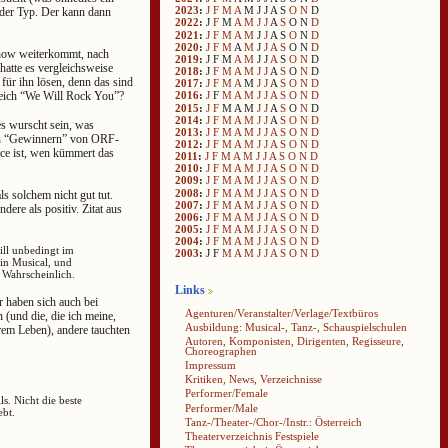
2023
:
J
F
M
A
M
J
J
A
S
O
N
D
ender Typ. Der kann dann
2022
:
J
F
M
A
M
J
J
A
S
O
N
D
2021
:
J
F
M
A
M
J
J
A
S
O
N
D
2020
:
J
F
M
A
M
J
J
A
S
O
N
D
Show weiterkommt, nach
2019
:
J
F
M
A
M
J
J
A
S
O
N
D
hatte es vergleichsweise
2018
:
J
F
M
A
M
J
J
A
S
O
N
D
für ihn lösen, denn das sind
2017
:
J
F
M
A
M
J
J
A
S
O
N
D
rreich “We Will Rock You”?
2016
:
J
F
M
A
M
J
J
A
S
O
N
D
2015
:
J
F
M
A
M
J
J
A
S
O
N
D
2014
:
J
F
M
A
M
J
J
A
S
O
N
D
s wurscht sein, was
2013
:
J
F
M
A
M
J
J
A
S
O
N
D
elen “Gewinnern” von ORF-
2012
:
J
F
M
A
M
J
J
A
S
O
N
D
rce ist, wen kümmert das
2011
:
J
F
M
A
M
J
J
A
S
O
N
D
2010
:
J
F
M
A
M
J
J
A
S
O
N
D
2009
:
J
F
M
A
M
J
J
A
S
O
N
D
2008
:
J
F
M
A
M
J
J
A
S
O
N
D
s solchem nicht gut tut.
2007
:
J
F
M
A
M
J
J
A
S
O
N
D
dere als positiv. Zitat aus
2006
:
J
F
M
A
M
J
J
A
S
O
N
D
2005
:
J
F
M
A
M
J
J
A
S
O
N
D
2004
:
J
F
M
A
M
J
J
A
S
O
N
D
ill unbedingt im
2003
:
J
F
M
A
M
J
J
A
S
O
N
D
in Musical, und
 Wahrscheinlich.
Links
r haben sich auch bei
Agenturen/Veranstalter/Verlage/Textbüros
(und die, die ich meine,
Ausbildung: Musical-, Tanz-, Schauspielschulen
ihrem Leben), andere tauchten
Autoren, Komponisten, Dirigenten, Regisseure,
Choreographen
Impressum
Kritiken, News, Verzeichnisse
Performer/Female
ls. Nicht die beste
Performer/Male
ebt.
Tanz-/Theater-/Chor-/Instr.: Österreich
Theaterverzeichnis Festspiele