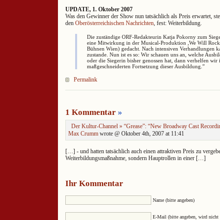
UPDATE, 1. Oktober 2007
Was den Gewinner der Show nun tatsächlich als Preis erwartet, ste
den
Oberösterreichischen Nachrichten
, fest: Weiterbildung.
Die zuständige ORF-Redakteurin Katja Pokorny zum Sieger
eine Mitwirkung in der Musical-Produktion ,We Will Rock
Bühnen Wien) gedacht. Nach intensiven Verhandlungen k
zustande. Nun ist es so: Wir schauen uns an, welche Ausbi
oder die Siegerin bisher genossen hat, dann verhelfen wir 
maßgeschneiderten Fortsetzung dieser Ausbildung.”
Permalink
1 Kommentar
»
Der Kultur-Channel » “Grease”: “New Broadway Cast Recordi
Max Crumm
wrote @ Oktober 4th, 2007 at 11:41
[…] - und hatten tatsächlich auch einen attraktiven Preis zu vergeb
Weiterbildungsmaßnahme, sondern Hauptrollen in einer […]
Ihr Kommentar
Name (bitte angeben)
E-Mail (bitte angeben, wird nicht 