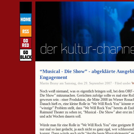
“Musical - Die Show” - abgeklärte Ausgebi
Engagement
Martin Bruny am Samstag, den 29. September 2007 · Filed under
W
Noch weiß niemand, was es eigentlich bringen soll, bei dem ORF
Die Show” mitzumachen. Gerüchten zufolge sollte es mal eine Rol
gewesen sein - einer Produktion, die Mitte 2008 im Wiener Ronach
Danach hieß es, eine kleine Rolle in “We Will Rock You” könnte es
“winzige” Problem stellt, dass “We Will Rock You” bereits ab En
Raimund Theater zu sehen ist, “Musical - Die Show” aber erst i
und acht Wochen dauern soll.
Würde man für eine Rolle in “We Will Rock You” eine geeignete B
nur mal so laut gedacht, ja auch nicht so ganz egal, wer schlussen
kommt. Dann würde auch nicht “der/die beste Musicalsängerin” ge