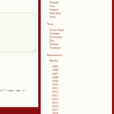
Kanada
Linz
Ungarn
West End
Wien
News
Event-Tipps
Literatur
Newcomer
Pop
Theater
Tonträger
Rezensionen
Bücher
2005
2006
2007
2008
2009
2010
2011
cite=""> <code> <em> <i>
2012
2013
2014
2015
2016
2017
2018