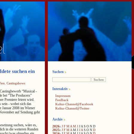
ldete suchen ein
Suchen
ien
,
Castingshows
Interaktiv
-Castingbewerb “Musical -
le bei “The Producers”
Impressum
er Premiere feiern wird.
Feedback
 sein - wobei sich das
Kultur-Channel@Facebook
de Januar 2008 im Wiener
Kultur-Channel@Twitter
m November auf Sendung geht
Archiv
esetzung suchen, wäre es,
2026
:
J
F
M
A
M
J
J
A
S
O
N
D
dlich in die weiteren Runden
2025
:
J
F
M
A
M
J
J
A
S
O
N
D
sucht (was ohnedies ein
2024
:
J
F
M
A
M
J
J
A
S
O
N
D