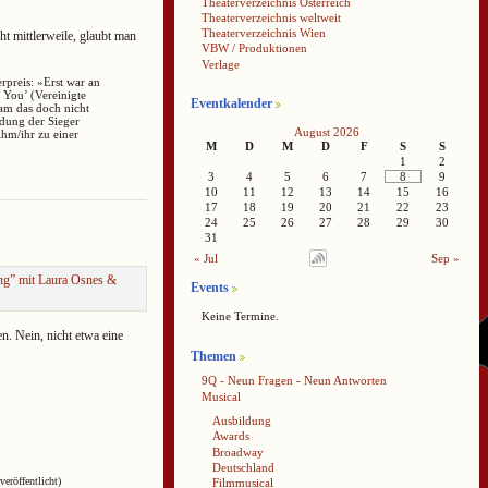
Theaterverzeichnis Österreich
Theaterverzeichnis weltweit
Theaterverzeichnis Wien
ht mittlerweile, glaubt man
VBW / Produktionen
Verlage
preis: »Erst war an
 You’ (Vereinigte
Eventkalender
am das doch nicht
ldung der Sieger
August 2026
ihm/ihr zu einer
M
D
M
D
F
S
S
1
2
3
4
5
6
7
8
9
10
11
12
13
14
15
16
17
18
19
20
21
22
23
24
25
26
27
28
29
30
31
« Jul
Sep »
ng” mit Laura Osnes &
Events
Keine Termine.
en. Nein, nicht etwa eine
Themen
9Q - Neun Fragen - Neun Antworten
Musical
Ausbildung
Awards
Broadway
Deutschland
veröffentlicht)
Filmmusical