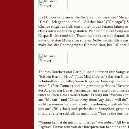
Pia Douwes sang ausschließlich Standardware wie “Memo
“Cats”, “Ich gehör nur mir”, “All that Jazz” (”Chicago”). 
Chance entgehen ließ, einen ihrer in den letzten Jahren so
etwas interessanter zu gestalten. Warum nicht ein Song aus
Caspar Richter und sein Team beschränkten sich darauf, d
unterschätzten Musical zu spielen. Selbstverständlich wa
makellos, die Choreographie (Ramesh Nair) bei “All that J
Thomas Borchert und Carin Filipcic lieferten ihre Songs 
“Ich bin Herr im Haus” (”Les Misà©rables”), das den Char
Schulaufführung hatte, Susan Rigvava-Dumas gab ein sens
myself” (Eric Carmen) und ein gewohnt perfektes “Rebec
des Abends war Lukas Perman, der am ehesten das umsetze
einer solchen Gala erwartet hatte. Er sang mit “Warum kan
aus “Mozart!” und “Close every door/Any dream will do” (
nicht zu seinem Standardrepertoire gehören, er gab als Sol
you are” (Billy Joel) und spielte dabei Saxophon, gemei
interpretierte er schließlich auch noch “You’re the one that
“Warum kannst du mich nicht lieben” war neben “All by 
Rigvava-Dumas rein von der Interpretation her eines der H