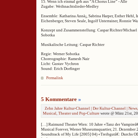
15. Wenn ich einmal geh aus “A Chorus Line” - Alle
Zugabe: Weihnachtslieder-Medley
Ensemble: Katharina Annà¡, Sabrina Harper, Esther Hehl, I
Eichenberger, Steven Seale, Ingolf Unterrainer, Ronnie W
Konzept und Zusammenstellung: Caspar Richter/Michael 
Sobotka
Musikalische Leitung: Caspar Richter
Regie: Werner Sobotka
Choreographie: Ramesh Nair
Licht: Gustav Vychron
Sound: Erich Dorfinger
Permalink
5 Kommentare
»
Zehn Jahre Kultur-Channel | Der Kultur-Channel | News,
Musical, Theater und Pop-Culture
wrote @ März 21st, 20
[…] Raimund Theater Wien: 10 Jahre «Tanz der Vampireâ€
Musical Forever, Wiener Museumsquartier, 21. Dezember 
Soundtrack of My Life [2005] 04) «Treibgutâ€: Durchs 