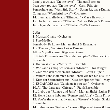
Lonely town aus “On the town” - Thomas Borchert
I can cook too aus “On the town” - Carin Filipcic
Somewhere aus “West Side Story” - Susan Rigvava-Dumas
Conga aus “Wonderful town” - Orchester
14. Irrenhausballade aus “Elisabeth” - Maya Hakvoort
15. Der letzte Tanz aus “Elisabeth” - Uwe Kröger & Ensem
16. Ich gehör nur mir aus “Elisabeth” - Pia Douwes
2.Akt
1. Musical Chairs - Orchester
2. Pop-Medley
Somebody To Love - Marjan Shaki & Ensemble
Just The Way You Are - Lukas Perman
All by Myself - Susan Rigvava-Dumas
3. Totale Finsternis aus “Tanz der Vampire” - Thomas Bor
Ensemble
4. Hier in Wien aus “Mozart” - Ensemble
5. Wie kann es möglich sein aus “Mozart” - Uwe Kröger
6. Gold von den Sternen aus “Mozart” - Carin Filipcic
7. Warum kannst du mich nicht lieben wie ich bin aus “M
8. Kuss der Spinnenfrau aus “Kuss der Spinnenfrau” - Ma
9. ESCAPADES aus “Catch me if you can” - Orchester
10. All That Jazz aus “Chicago” - Pia & Ensemble
11. Liebe aus “Romeo und Julia” - Marjan Shaki , Lukas
12. Siehe da, sie liebt aus “Romeo und Julia” - Carin Filip
13. You’re the one that I want aus “Grease” - Marjan Sha
Ensemble
14. Rebecca aus “Rebecca” - Susan Rigvava-Dumas & En