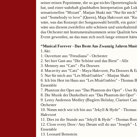
seiner reinen Popstimme, die so gar nichts Operettengluc
hat, und einer wahrhaft glaubhaften Interpretation gab L
sensationellen “Mozart”. Marjan Shaki mit “Nur für mich
und “Somebody to love” (Queen), Maja Hakvoort mit “Kus
wäre, was das Konzept der Songauswahl betrifft, ein gute
wäre aus diesem zweifellos sehr schönen und unterhalten
das Orchester mit Instrumentalnummern seine Qualität bewi
Event geworden, an das man sich noch lange erinnert hätte
“Musical Forever - Das Beste Aus Zwanzig Jahren Musi
1.Akt:
1. Ouverture aus “Freudiana” - Orchester
2. Sei hier Gast aus “Die Schöne und das Biest” - Alle
3. Memory aus “Cats” - Pia Douwes
4. Macavity aus “Cats” - Maya Hakvoort, Pia Douwes & 
5. Nur für mich aus “Les Misà©rables” - Marjan Shaki
6. Ich bin Herr im Haus aus “Les Misà©rables” - Thomas B
Ensemble
7. Phantom der Oper aus “Das Phantom der Oper” - Uwe K
8. Die Musik der Dunkelheit aus “Das Phantom der Oper”
9. Leroy Anderson Medley (Buglers Holiday, Clarinet Cand
Orchester
10. Nimm mich wie ich bin aus “Jekyll & Hyde” - Thoma
Hakvoort
11. Dies ist die Stunde aus “Jekyll & Hyde” - Thomas Bor
12. Close every Door / Any Dream will do aus “Joseph” -
Ensemble
13. Leonard Bernstein