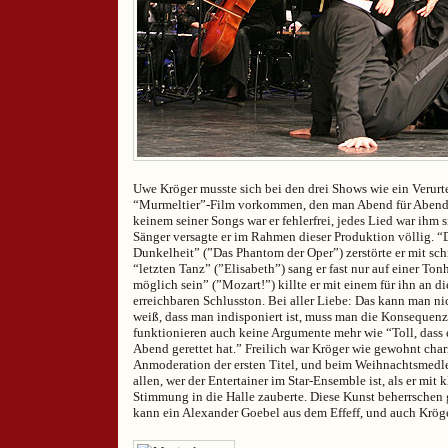
Uwe Kröger musste sich bei den drei Shows wie ein Verurte
“Murmeltier”-Film vorkommen, den man Abend für Abend 
keinem seiner Songs war er fehlerfrei, jedes Lied war ihm s
Sänger versagte er im Rahmen dieser Produktion völlig. “
Dunkelheit” (”Das Phantom der Oper”) zerstörte er mit sc
“letzten Tanz” (”Elisabeth”) sang er fast nur auf einer To
möglich sein” (”Mozart!”) killte er mit einem für ihn an d
erreichbaren Schlusston. Bei aller Liebe: Das kann man 
weiß, dass man indisponiert ist, muss man die Konsequenz
funktionieren auch keine Argumente mehr wie “Toll, dass er
Abend gerettet hat.” Freilich war Kröger wie gewohnt char
Anmoderation der ersten Titel, und beim Weihnachtsmedl
allen, wer der Entertainer im Star-Ensemble ist, als er mit 
Stimmung in die Halle zauberte. Diese Kunst beherrschen g
kann ein Alexander Goebel aus dem Effeff, und auch Kröger