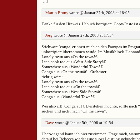
[…]
Martin Bruny
wrote @ Januar 27th, 2008 at 18:05
Danke für den Hinweis. Hab ich korrigiert. Copy/Paste ist
Jörg
wrote @ Januar 27th, 2008 at 17:54
Stichwort ‘conga’ erinnert mich an den Fauxpas im Progra
unkorrigiert übernommen wurde. Im Musikblock ‘Leonard 
Lonely town aus «On the townâ€
I can cook too aus «West Side Storyâ€
Somewhere aus «Wonderful Townâ€
Conga aus «On the townâ€ - Orchester
richtig wäre:
Lonely town aus «On the townâ€
I can cook too aus «On the townâ€
Somewhere aus «West Side Storyâ€
Conga aus «Wonderful Townâ€
Wer also z.B. Conga auf CD erstehen möchte, sollte nach
suchen und nicht nach “On the Town”.
Dave
wrote @ Januar 5th, 2008 at 19:54
Überwiegend kann ich hier zustimmen. Frage mich, waru
darauf bei Rebecca wieder eine super Leistung gebracht 