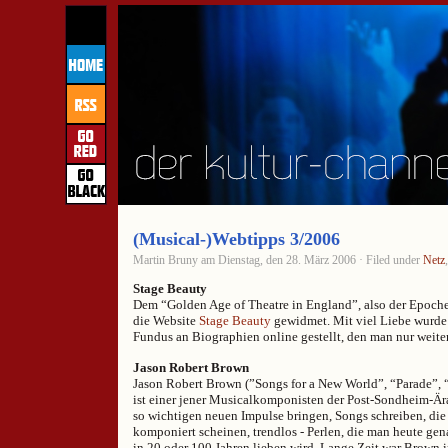
(Musical-)Webtipps 3/2006
Martin Bruny am Dienstag, den 28. März 2006 · Filed under
Netz
Stage Beauty
Dem “Golden Age of Theatre in England”, also der Epoche
die Website
Stage Beauty
gewidmet. Mit viel Liebe wurde h
Fundus an Biographien online gestellt, den man nur weit
Jason Robert Brown
Jason Robert Brown (”Songs for a New World”, “Parade”, 
ist einer jener Musicalkomponisten der Post-Sondheim-Ära,
so wichtigen neuen Impulse bringen, Songs schreiben, die 
komponiert scheinen, trendlos - Perlen, die man heute gen
in 20 oder 100 Jahren lieben wird. Lange Zeit war Brown i