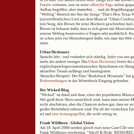
Fansite
vertreten, nun ist seine
offizielle Page
online gegan
Aufbau begriffen, aber immerhin … und als Begrüßungsge
“Weblog”-Bereich der Site die Songs “That’s How Texas 
(unveröffentlichtes Lied aus dem Musical “Urban Cowboy
(ein Song, den Brown für seine Hochzeit geschrieben hat
Brown ist bekannt dafür, dass er sich gerne mit Musicalinte
seinem Weblog beantwortet er Fragen sehr ausführlich. Ku
ist schon jetzt ein Musterbeispiel dafür, wie man das Web 
nützt.
Urban Dictionary
Sprache lebt - und verändert sich ständig. Jeder von uns ges
mehr, der andere weniger. Das
Urban Dictionary
bietet für 
englischsprachigen/amerikanischen Sprachraum ein Slang
aktuellste Trends auffängt und katalogisiert.
Aktuelles Beispiel: Der Film “Brokeback Mountain” hat g
Redewendungen
in das Wörterbuch Eingang gefunden.
Der Wicked-Blog
“Wicked” ist drauf und dran, eines der populärsten Musical
Wie groß diese Show tatsächlich wird, kann man meiner M
nicht abschätzen, aber die Chancen stehen gut, dass sie sic
großer Beliebtheit erfreuen wird. Für all die verrückten F
sei mal
eine herausgegriffen
, die recht witzig ist.
Frank Wildhorn - Global Vision
Am 18. April 2006 werden gleich zwei neue Cast-CDs von 
Frank Wildhorns erscheinen: “Jekyll & Hyde: RESSURE