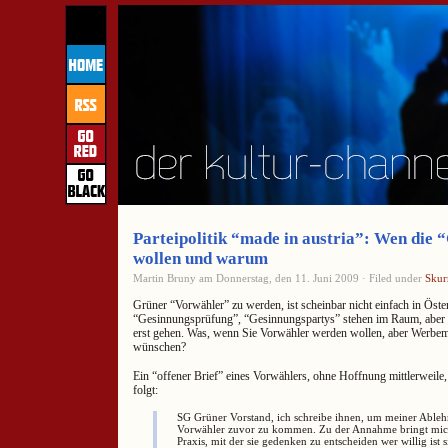
Parteipolitik “made in austria”: Wen die 
wollen und warum
Martin Bruny am Donnerstag, den 11. Juni 2009 · Filed under
Skurr
Grüner “Vorwähler” zu werden, ist scheinbar nicht einfach in Öster
“Gesinnungsprüfung”, “Gesinnungspartys” stehen im Raum, aber 
erst gehen. Was, wenn Sie Vorwähler werden wollen, aber Werbe
wünschen?
Ein “offener Brief” eines Vorwählers, ohne Hoffnung mittlerweile,
folgt:
SG Grüner Vorstand, ich schreibe ihnen, um meiner Able
Vorwähler zuvor zu kommen. Zu der Annahme bringt mich
Praxis, mit der sie gedenken zu entscheiden wer willig ist 