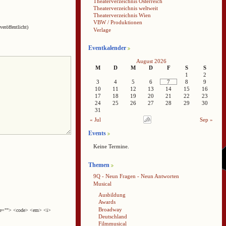
Theaterverzeichnis Österreich
Theaterverzeichnis weltweit
Theaterverzeichnis Wien
VBW / Produktionen
veröffentlicht)
Verlage
Eventkalender
August 2026
M
D
M
D
F
S
S
1
2
3
4
5
6
7
8
9
10
11
12
13
14
15
16
17
18
19
20
21
22
23
24
25
26
27
28
29
30
31
« Jul
Sep »
Events
Keine Termine.
Themen
9Q - Neun Fragen - Neun Antworten
Musical
Ausbildung
Awards
Broadway
cite=""> <code> <em> <i>
Deutschland
Filmmusical