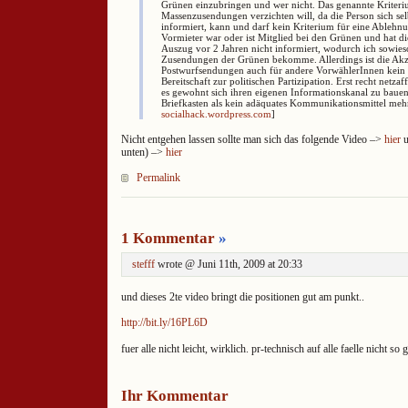
Grünen einzubringen und wer nicht. Das genannte Kriter
Massenzusendungen verzichten will, da die Person sich sel
informiert, kann und darf kein Kriterium für eine Ablehn
Vormieter war oder ist Mitglied bei den Grünen und hat di
Auszug vor 2 Jahren nicht informiert, wodurch ich sowies
Zusendungen der Grünen bekomme. Allerdings ist die Ak
Postwurfsendungen auch für andere VorwählerInnen kein I
Bereitschaft zur politischen Partizipation. Erst recht netz
es gewohnt sich ihren eigenen Informationskanal zu bau
Briefkasten als kein adäquates Kommunikationsmittel mehr
socialhack.wordpress.com
]
Nicht entgehen lassen sollte man sich das folgende Video –>
hier
u
unten) –>
hier
Permalink
1 Kommentar
»
stefff
wrote @ Juni 11th, 2009 at 20:33
und dieses 2te video bringt die positionen gut am punkt..
http://bit.ly/16PL6D
fuer alle nicht leicht, wirklich. pr-technisch auf alle faelle nicht so 
Ihr Kommentar