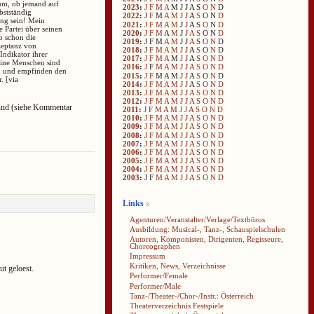
ium, ob jemand auf
2023
:
J
F
M
A
M
J
J
A
S
O
N
D
bstständig
2022
:
J
F
M
A
M
J
J
A
S
O
N
D
ung sein! Mein
2021
:
J
F
M
A
M
J
J
A
S
O
N
D
e Partei über seinen
2020
:
J
F
M
A
M
J
J
A
S
O
N
D
o schon die
2019
:
J
F
M
A
M
J
J
A
S
O
N
D
zeptanz von
2018
:
J
F
M
A
M
J
J
A
S
O
N
D
ndikator ihrer
2017
:
J
F
M
A
M
J
J
A
S
O
N
D
affine Menschen sind
2016
:
J
F
M
A
M
J
J
A
S
O
N
D
en und empfinden den
2015
:
J
F
M
A
M
J
J
A
S
O
N
D
. [via
2014
:
J
F
M
A
M
J
J
A
S
O
N
D
2013
:
J
F
M
A
M
J
J
A
S
O
N
D
2012
:
J
F
M
A
M
J
J
A
S
O
N
D
nd (siehe Kommentar
2011
:
J
F
M
A
M
J
J
A
S
O
N
D
2010
:
J
F
M
A
M
J
J
A
S
O
N
D
2009
:
J
F
M
A
M
J
J
A
S
O
N
D
2008
:
J
F
M
A
M
J
J
A
S
O
N
D
2007
:
J
F
M
A
M
J
J
A
S
O
N
D
2006
:
J
F
M
A
M
J
J
A
S
O
N
D
2005
:
J
F
M
A
M
J
J
A
S
O
N
D
2004
:
J
F
M
A
M
J
J
A
S
O
N
D
2003
:
J
F
M
A
M
J
J
A
S
O
N
D
Links
Agenturen/Veranstalter/Verlage/Textbüros
Ausbildung: Musical-, Tanz-, Schauspielschulen
Autoren, Komponisten, Dirigenten, Regisseure,
Choreographen
Impressum
Kritiken, News, Verzeichnisse
gut geloest.
Performer/Female
Performer/Male
Tanz-/Theater-/Chor-/Instr.: Österreich
Theaterverzeichnis Festspiele