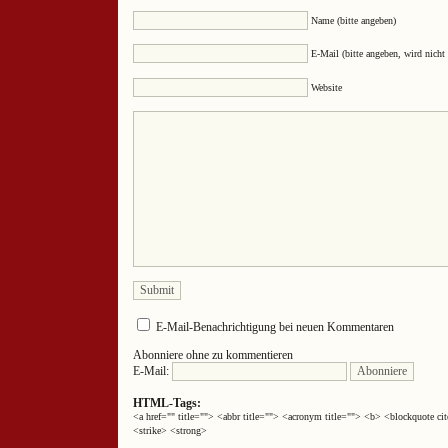
Name (bitte angeben)
E-Mail (bitte angeben, wird nicht 
Website
E-Mail-Benachrichtigung bei neuen Kommentaren
Abonniere ohne zu kommentieren
E-Mail:
HTML-Tags:
<a href="" title=""> <abbr title=""> <acronym title=""> <b> <blockquote 
<strike> <strong>