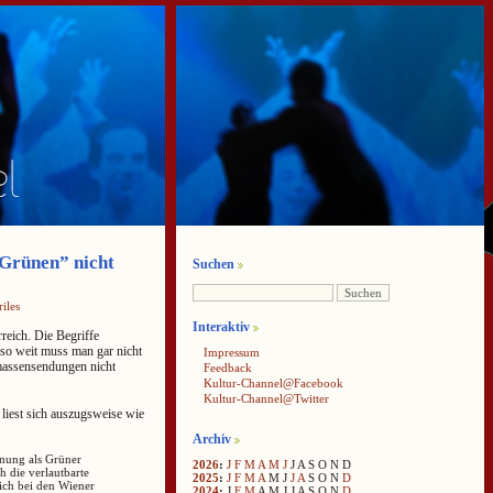
“Grünen” nicht
Suchen
iles
Interaktiv
reich. Die Begriffe
so weit muss man gar nicht
Impressum
massensendungen nicht
Feedback
Kultur-Channel@Facebook
Kultur-Channel@Twitter
 liest sich auszugsweise wie
Archiv
hnung als Grüner
2026
:
J
F
M
A
M
J
J
A
S
O
N
D
 die verlautbarte
2025
:
J
F
M
A
M
J
J
A
S
O
N
D
sich bei den Wiener
2024
:
J
F
M
A
M
J
J
A
S
O
N
D