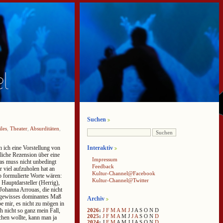
Suchen
iles
,
Theater
,
Absurditäten
,
Interaktiv
 ich eine Vorstellung von
liche Rezension über eine
Impressum
das muss nicht unbedingt
Feedback
r viel aufzuholen hat an
Kultur-Channel@Facebook
p formulierte Worte wären:
Kultur-Channel@Twitter
Hauptdarsteller (Herrig),
Johanna Arrouas, die nicht
n gewisses dominantes Maß
Archiv
e mir, es nicht zu mögen in
2026
:
J
F
M
A
M
J
J
A
S
O
N
D
 nicht so ganz mein Fall,
2025
:
J
F
M
A
M
J
J
A
S
O
N
D
hen wollte, kann man ja
2024
:
J
F
M
A
M
J
J
A
S
O
N
D