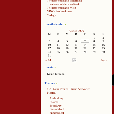
Theaterverzeichnis Österreich
Theaterverzeichnis weltweit
Theaterverzeichnis Wien
VBW / Produktionen
Verlage
Eventkalender
August 2026
M
D
M
D
F
S
S
1
2
3
4
5
6
7
8
9
10
11
12
13
14
15
16
17
18
19
20
21
22
23
24
25
26
27
28
29
30
31
« Jul
Sep »
Events
Keine Termine.
Themen
9Q - Neun Fragen - Neun Antworten
Musical
Ausbildung
Awards
Broadway
Deutschland
Filmmusical