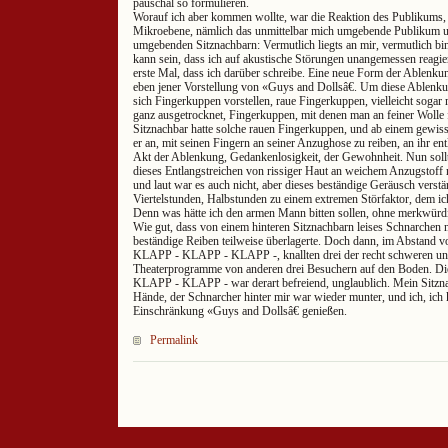
pauschal so formulieren.
Worauf ich aber kommen wollte, war die Reaktion des Publikums, 
Mikroebene, nämlich das unmittelbar mich umgebende Publikum 
umgebenden Sitznachbarn: Vermutlich liegts an mir, vermutlich bin 
kann sein, dass ich auf akustische Störungen unangemessen reagiere
erste Mal, dass ich darüber schreibe. Eine neue Form der Ablenkung
eben jener Vorstellung von «Guys and Dollsâ€. Um diese Ablenk
sich Fingerkuppen vorstellen, raue Fingerkuppen, vielleicht sogar 
ganz ausgetrocknet, Fingerkuppen, mit denen man an feiner Wolle 
Sitznachbar hatte solche rauen Fingerkuppen, und ab einem gewis
er an, mit seinen Fingern an seiner Anzughose zu reiben, an ihr en
Akt der Ablenkung, Gedankenlosigkeit, der Gewohnheit. Nun sol
dieses Entlangstreichen von rissiger Haut an weichem Anzugstoff n
und laut war es auch nicht, aber dieses beständige Geräusch verstä
Viertelstunden, Halbstunden zu einem extremen Störfaktor, dem ich
Denn was hätte ich den armen Mann bitten sollen, ohne merkwürdi
Wie gut, dass von einem hinteren Sitznachbarn leises Schnarchen 
beständige Reiben teilweise überlagerte. Doch dann, im Abstand 
KLAPP - KLAPP - KLAPP -, knallten drei der recht schweren und 
Theaterprogramme von anderen drei Besuchern auf den Boden. Die
KLAPP - KLAPP - war derart befreiend, unglaublich. Mein Sitzna
Hände, der Schnarcher hinter mir war wieder munter, und ich, ich
Einschränkung «Guys and Dollsâ€ genießen.
Permalink