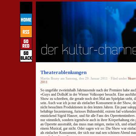
Theaterablenkungen
Martin Bruny am Samstag, den 29. Januar 2011 · Filed under
Skurr
2011
So ungefähr zweieinhalb Jahrtausende nach der Premiere habe auch
«Guys and Dollsâ€ in der Wiener Volksoper besucht. Eine ausführ
Show zu schreiben, die gerade noch drei Mal am Spielplan steht, 
sein. Auch war ich ja nur als einfacher Konsument in der Show, de
nicht besuchten Produktionen in den letzten Jahren. Ein paar salop
behäbige Inszenierung, furioses Bühnenbild, extrem fad wirkender 
entzückend Sigrid Hauser, und für alle Fans des Operettentimbres 
nur stimmlich, sondern irgendwie auch in ihrer Körperhaltung ei
an Operette ausstrahlt, das muss man mögen, meine ich, und erlaub
einem Musical, gar nicht. Oder sagen wir so: Die Show war einfach
als einfacher Konsument, der sich nur mal nen schönen Abend mac