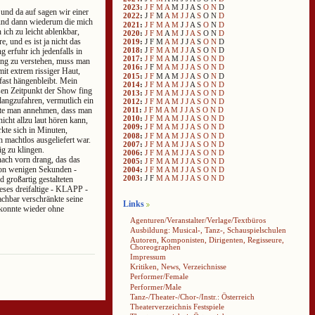
2023
:
J
F
M
A
M
J
J
A
S
O
N
D
und da auf sagen wir einer
2022
:
J
F
M
A
M
J
J
A
S
O
N
D
und dann wiederum die mich
2021
:
J
F
M
A
M
J
J
A
S
O
N
D
ich zu leicht ablenkbar,
2020
:
J
F
M
A
M
J
J
A
S
O
N
D
, und es ist ja nicht das
2019
:
J
F
M
A
M
J
J
A
S
O
N
D
2018
:
J
F
M
A
M
J
J
A
S
O
N
D
 erfuhr ich jedenfalls in
2017
:
J
F
M
A
M
J
J
A
S
O
N
D
ung zu verstehen, muss man
2016
:
J
F
M
A
M
J
J
A
S
O
N
D
mit extrem rissiger Haut,
2015
:
J
F
M
A
M
J
J
A
S
O
N
D
fast hängenbleibt. Mein
2014
:
J
F
M
A
M
J
J
A
S
O
N
D
sen Zeitpunkt der Show fing
2013
:
J
F
M
A
M
J
J
A
S
O
N
D
tlangzufahren, vermutlich ein
2012
:
J
F
M
A
M
J
J
A
S
O
N
D
2011
:
J
F
M
A
M
J
J
A
S
O
N
D
lte man annehmen, dass man
2010
:
J
F
M
A
M
J
J
A
S
O
N
D
icht allzu laut hören kann,
2009
:
J
F
M
A
M
J
J
A
S
O
N
D
rkte sich in Minuten,
2008
:
J
F
M
A
M
J
J
A
S
O
N
D
 machtlos ausgeliefert war.
2007
:
J
F
M
A
M
J
J
A
S
O
N
D
g zu klingen.
2006
:
J
F
M
A
M
J
J
A
S
O
N
D
nach vorn drang, das das
2005
:
J
F
M
A
M
J
J
A
S
O
N
D
von wenigen Sekunden -
2004
:
J
F
M
A
M
J
J
A
S
O
N
D
2003
:
J
F
M
A
M
J
J
A
S
O
N
D
großartig gestalteten
ses dreifaltige - KLAPP -
chbar verschränkte seine
Links
 konnte wieder ohne
Agenturen/Veranstalter/Verlage/Textbüros
Ausbildung: Musical-, Tanz-, Schauspielschulen
Autoren, Komponisten, Dirigenten, Regisseure,
Choreographen
Impressum
Kritiken, News, Verzeichnisse
Performer/Female
Performer/Male
Tanz-/Theater-/Chor-/Instr.: Österreich
Theaterverzeichnis Festspiele