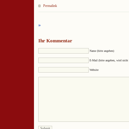
Permalink
»
Ihr Kommentar
Name (bitte angeben)
E-Mail (bitte angeben, wird nicht 
Website