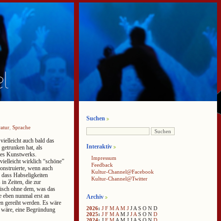
Suchen
ratur
,
Sprache
t vielleicht auch bald das
Interaktiv
getrunken hat, als
nes Kunstwerks.
Impressum
ielleicht wirklich “schöne”
Feedback
konstruierte, wenn auch
Kultur-Channel@Facebook
 dass Habseligkeiten
Kultur-Channel@Twitter
in Zeiten, die zur
tisch ohne dem, was das
e eben nunmal erst an
Archiv
en gereiht werden. Es wäre
2026
:
J
F
M
A
M
J
J
A
S
O
N
D
 wäre, eine Begründung
2025
:
J
F
M
A
M
J
J
A
S
O
N
D
2024
:
J
F
M
A
M
J
J
A
S
O
N
D