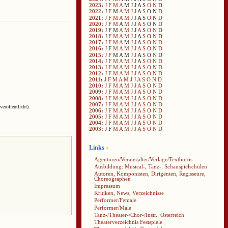
2023
:
J
F
M
A
M
J
J
A
S
O
N
D
2022
:
J
F
M
A
M
J
J
A
S
O
N
D
2021
:
J
F
M
A
M
J
J
A
S
O
N
D
2020
:
J
F
M
A
M
J
J
A
S
O
N
D
2019
:
J
F
M
A
M
J
J
A
S
O
N
D
2018
:
J
F
M
A
M
J
J
A
S
O
N
D
2017
:
J
F
M
A
M
J
J
A
S
O
N
D
2016
:
J
F
M
A
M
J
J
A
S
O
N
D
2015
:
J
F
M
A
M
J
J
A
S
O
N
D
2014
:
J
F
M
A
M
J
J
A
S
O
N
D
2013
:
J
F
M
A
M
J
J
A
S
O
N
D
2012
:
J
F
M
A
M
J
J
A
S
O
N
D
2011
:
J
F
M
A
M
J
J
A
S
O
N
D
2010
:
J
F
M
A
M
J
J
A
S
O
N
D
2009
:
J
F
M
A
M
J
J
A
S
O
N
D
2008
:
J
F
M
A
M
J
J
A
S
O
N
D
2007
:
J
F
M
A
M
J
J
A
S
O
N
D
veröffentlicht)
2006
:
J
F
M
A
M
J
J
A
S
O
N
D
2005
:
J
F
M
A
M
J
J
A
S
O
N
D
2004
:
J
F
M
A
M
J
J
A
S
O
N
D
2003
:
J
F
M
A
M
J
J
A
S
O
N
D
Links
Agenturen/Veranstalter/Verlage/Textbüros
Ausbildung: Musical-, Tanz-, Schauspielschulen
Autoren, Komponisten, Dirigenten, Regisseure,
Choreographen
Impressum
Kritiken, News, Verzeichnisse
Performer/Female
Performer/Male
Tanz-/Theater-/Chor-/Instr.: Österreich
Theaterverzeichnis Festspiele