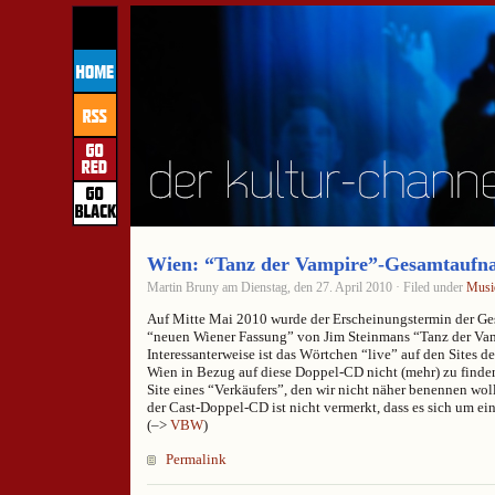
Wien: “Tanz der Vampire”-Gesamtaufna
Martin Bruny am Dienstag, den 27. April 2010 · Filed under
Musi
Auf Mitte Mai 2010 wurde der Erscheinungstermin der G
“neuen Wiener Fassung” von Jim Steinmans “Tanz der Vam
Interessanterweise ist das Wörtchen “live” auf den Sites 
Wien in Bezug auf diese Doppel-CD nicht (mehr) zu finden
Site eines “Verkäufers”, den wir nicht näher benennen wo
der Cast-Doppel-CD ist nicht vermerkt, dass es sich um e
(–>
VBW
)
Permalink