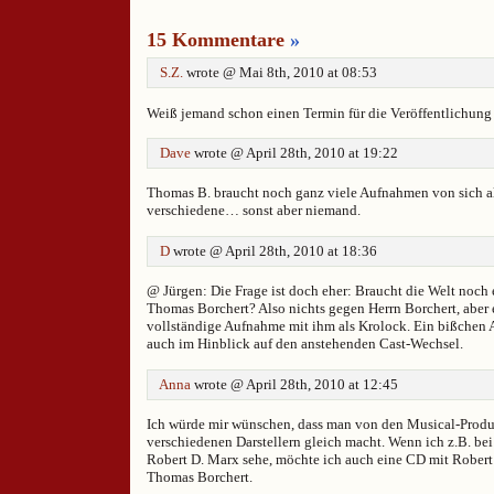
15 Kommentare
»
S.Z.
wrote @ Mai 8th, 2010 at 08:53
Weiß jemand schon einen Termin für die Veröffentlichun
Dave
wrote @ April 28th, 2010 at 19:22
Thomas B. braucht noch ganz viele Aufnahmen von sich a
verschiedene… sonst aber niemand.
D
wrote @ April 28th, 2010 at 18:36
@ Jürgen: Die Frage ist doch eher: Braucht die Welt noch
Thomas Borchert? Also nichts gegen Herrn Borchert, aber es
vollständige Aufnahme mit ihm als Krolock. Ein bißchen 
auch im Hinblick auf den anstehenden Cast-Wechsel.
Anna
wrote @ April 28th, 2010 at 12:45
Ich würde mir wünschen, dass man von den Musical-Prod
verschiedenen Darstellern gleich macht. Wenn ich z.B. be
Robert D. Marx sehe, möchte ich auch eine CD mit Robert
Thomas Borchert.