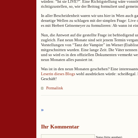
würden: “Ist sie LIVE?”. Eine Richtigstellung wäre vonnöte
richtigzustellen, so, wie der Beitrag formuliert und gemein
In aller Bescheidenheit waren wir uns hier in Wien auch ga
derartige Wellen zu schlagen mit der simplen Frage: Live 
es mit Herbert Grönemeyer zu formulieren: Ab wann ist ein
Nun, die Antwort auf die gestellte Frage ist befriedigend 
zugleich. Fast neun Monate sind seit jenem Termin verga
Vorstellungen von “Tanz der Vampire” im Wiener (Etabli
mitgeschnitten wurden. Eine lange Zeit. Die Väter nennen
und so wird es in den offiziellen Dokumenten vermerkt wer
neun Monaten alles passiert ist.
Was ist in den neun Monaten geschehen? Eine interessante
Leserin dieses Blogs
wohl ausdrücken würde: scheißegal. 
Geschäft!
Permalink
»
Ihr Kommentar
Name (bitte angeben)