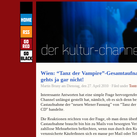
Wien: “Tanz der Vampire”-Gesamtaufna
gehts ja gar nicht!
Martin Bruny am Dienstag, den 27. April 2010 · Filed under
Tontr
Interessante Antworten hat eine simple Frage hervorgerufen
Channel unlängst gestellt hat, nämlich, ob es sich denn b
Castaufnahme der “neuen Wiener Fassung” von “Tanz der
CD” handelte.
Die Reaktionen reichten von der Frage, ob man denn über
Castaufnahme braucht bin hin zu Mails von besorgten Verkä
zahllose Mehrarbeiten befürchten, wenn nun durch den K
verunsicherte KäuferInnen sich en masse per Mail oder Te