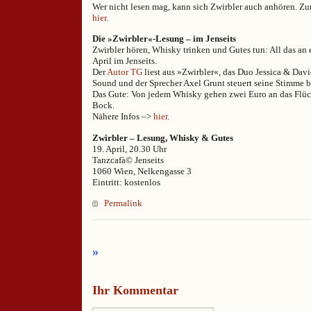
Wer nicht lesen mag, kann sich Zwirbler auch anhören. Zu
hier
.
Die »Zwirbler«-Lesung – im Jenseits
Zwirbler hören, Whisky trinken und Gutes tun: All das a
April im Jenseits.
Der
Autor TG
liest aus »Zwirbler«, das Duo Jessica & Davi
Sound und der Sprecher Axel Grunt steuert seine Stimme b
Das Gute: Von jedem Whisky gehen zwei Euro an das Flüc
Bock.
Nähere Infos –>
hier
.
Zwirbler – Lesung, Whisky & Gutes
19. April, 20.30 Uhr
Tanzcafà© Jenseits
1060 Wien, Nelkengasse 3
Eintritt: kostenlos
Permalink
»
Ihr Kommentar