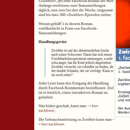
»Zwirbler«, der erste Facebook-Roman der Welt.
Anfangs erschienen zwei Statusmeldungen
täglich, nun zwei bis drei die Woche, insgesamt
sind bis dato 380 »Zwirbler«-Episoden online.
Worum gehtâ€˜s in diesem Roman,
veröffentlicht in Form von Facebook-
Statusmeldungen:
Handlungsgerüst
Zwirbler ist auf der abenteuerlichen Suche
nach seiner Schwester. Danni hat sich einem
Fruchtbarkeitsexperiment unterzogen, wurde
schwanger, hat ihr Kind jedoch abgetrieben.
Zwirbler versucht, sie schneller zu finden, als
der dunkle Schatten, der sie verfolgt. Kann er
sie noch retten?
Jeder Leser kann den Fortgang der Handlung
durch Facebook-Kommentare beeinflussen. Ziel
ist es letztlich, einen interaktiven Roman zu
gestalten.
Was bisher geschah, kann man –>
hier
nachlesen
.
Die Gebrauchsanleitung zu Zwirbler kann man –
>
hier nachlesen
.