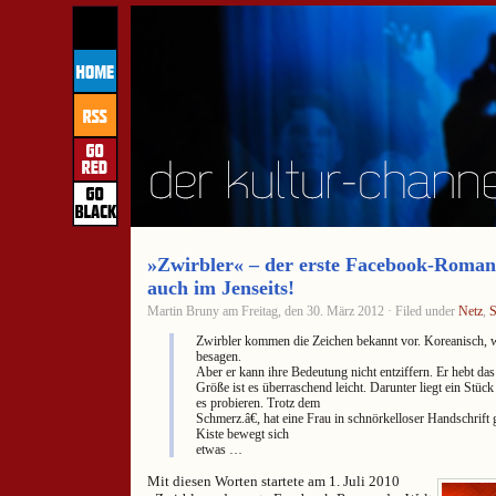
»Zwirbler« – der erste Facebook-Roman
auch im Jenseits!
Martin Bruny am Freitag, den 30. März 2012 · Filed under
Netz
,
S
Zwirbler kommen die Zeichen bekannt vor. Koreanisch, w
besagen.
Aber er kann ihre Bedeutung nicht entziffern. Er hebt das
Größe ist es überraschend leicht. Darunter liegt ein Stück
es probieren. Trotz dem
Schmerz.â€, hat eine Frau in schnörkelloser Handschrift 
Kiste bewegt sich
etwas …
Mit diesen Worten startete am 1. Juli 2010