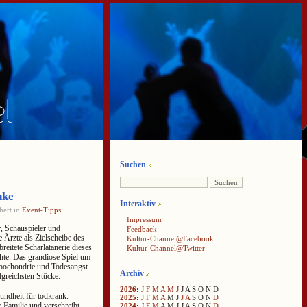
Suchen
nke
Interaktiv
hert in
Event-Tipps
Impressum
r, Schauspieler und
Feedback
 Ärzte als Zielscheibe des
Kultur-Channel@Facebook
reitete Scharlatanerie dieses
Kultur-Channel@Twitter
hte. Das grandiose Spiel um
pochondrie und Todesangst
Archiv
lgreichsten Stücke.
2026
:
J
F
M
A
M
J
J
A
S
O
N
D
undheit für todkrank.
2025
:
J
F
M
A
M
J
J
A
S
O
N
D
 Familie und verschreibt
2024
:
J
F
M
A
M
J
J
A
S
O
N
D