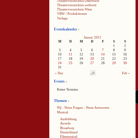
Theaterverzeichnis Österreich
Theaterverzeichnis weltweit
Theaterverzeichnis Wien
VBW / Produktionen
Verlage
Eventkalender
Januar 2011
M
D
M
D
F
S
S
1
2
3
4
5
6
7
8
9
10
11
12
13
14
15
16
17
18
19
20
21
22
23
24
25
26
27
28
29
30
31
« Dez
Feb »
Events
Keine Termine.
Themen
9Q - Neun Fragen - Neun Antworten
Musical
Ausbildung
Awards
Broadway
Deutschland
Filmmusical