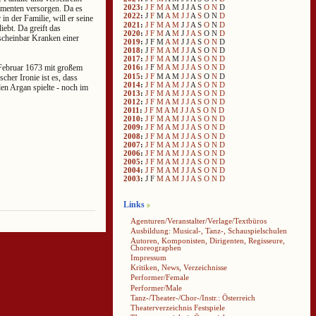
2023
:
J
F
M
A
M
J
J
A
S
O
N
D
amenten versorgen. Da es
2022
:
J
F
M
A
M
J
J
A
S
O
N
D
in der Familie, will er seine
2021
:
J
F
M
A
M
J
J
A
S
O
N
D
iebt. Da greift das
2020
:
J
F
M
A
M
J
J
A
S
O
N
D
 scheinbar Kranken einer
2019
:
J
F
M
A
M
J
J
A
S
O
N
D
2018
:
J
F
M
A
M
J
J
A
S
O
N
D
2017
:
J
F
M
A
M
J
J
A
S
O
N
D
 Februar 1673 mit großem
2016
:
J
F
M
A
M
J
J
A
S
O
N
D
2015
:
J
F
M
A
M
J
J
A
S
O
N
D
cher Ironie ist es, dass
2014
:
J
F
M
A
M
J
J
A
S
O
N
D
den Argan spielte - noch im
2013
:
J
F
M
A
M
J
J
A
S
O
N
D
2012
:
J
F
M
A
M
J
J
A
S
O
N
D
2011
:
J
F
M
A
M
J
J
A
S
O
N
D
2010
:
J
F
M
A
M
J
J
A
S
O
N
D
2009
:
J
F
M
A
M
J
J
A
S
O
N
D
2008
:
J
F
M
A
M
J
J
A
S
O
N
D
2007
:
J
F
M
A
M
J
J
A
S
O
N
D
2006
:
J
F
M
A
M
J
J
A
S
O
N
D
2005
:
J
F
M
A
M
J
J
A
S
O
N
D
2004
:
J
F
M
A
M
J
J
A
S
O
N
D
2003
:
J
F
M
A
M
J
J
A
S
O
N
D
Links
Agenturen/Veranstalter/Verlage/Textbüros
Ausbildung: Musical-, Tanz-, Schauspielschulen
Autoren, Komponisten, Dirigenten, Regisseure,
Choreographen
Impressum
Kritiken, News, Verzeichnisse
Performer/Female
Performer/Male
Tanz-/Theater-/Chor-/Instr.: Österreich
Theaterverzeichnis Festspiele