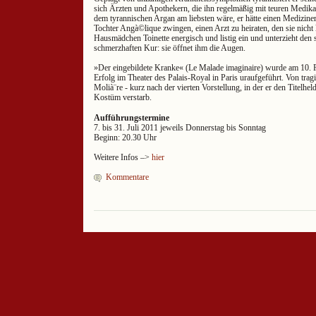
sich Ärzten und Apothekern, die ihn regelmäßig mit teuren Medik
dem tyrannischen Argan am liebsten wäre, er hätte einen Mediziner 
Tochter Angà©lique zwingen, einen Arzt zu heiraten, den sie nicht l
Hausmädchen Toinette energisch und listig ein und unterzieht den
schmerzhaften Kur: sie öffnet ihm die Augen.
»Der eingebildete Kranke« (Le Malade imaginaire) wurde am 10.
Erfolg im Theater des Palais-Royal in Paris uraufgeführt. Von tragis
Molià¨re - kurz nach der vierten Vorstellung, in der er den Titelhel
Kostüm verstarb.
Aufführungstermine
7. bis 31. Juli 2011 jeweils Donnerstag bis Sonntag
Beginn: 20.30 Uhr
Weitere Infos –>
hier
Kommentare