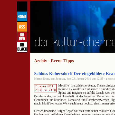
Archiv - Event-Tipps
Schloss Kobersdorf: Der eingebildete Kra
Martin Bruny am Sonntag, den 23. Januar 2011 um 12:35 · gespeic
Molià¨re - französischer Autor, Theaterdirekto
7. Januar 2011
Regisseur - wählte in fünf seiner Komödien die
20:30
bis
23:30
Spotts und reagierte so auf die damals weit verb
Berufsstandes, der sein Geschäft mit der Angst der Menschen mac
Gesundheit und Krankheit, Liebesleid und Darmbeschwerden, Hy
macht Molià¨res letztes Werk auch heute noch zu einem seiner erfo
Der wohlhabende Bürger Argan hält sich trotz seiner robusten Ges
Geplagt von unzähligen Krankheitssymptomen tyrannisiert er seine