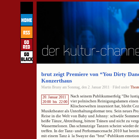
brut zeigt Premiere von “You Dirty Dan
Konzerthaus
Martin Bruny am Sonntag, den 2. Januar 2011 · Filed under
Theat
Nach seinem Publikumserfolg “Die lustig
20. Januar 2011
vier polnischen Reinigungsdamen einen 
20:00
bis
22:00
Klischeewelten inszeniert hat, bleibt C
Musiktheater als Unterhaltungsformat treu. Sein neues Proj
Reise in die Welt von Baby und Johnny: schwüle Sommern
heiße Tänze, Abtreibung, bittere Tränen und nicht zu verg
Wassermelonen. Das schmutzige Tanzen scheint wieder den
treffen. In der Tanz- und Performancenacht 2010 hat bere
mit einem Tanz à la Swayze das “brut”-Publikum emotional