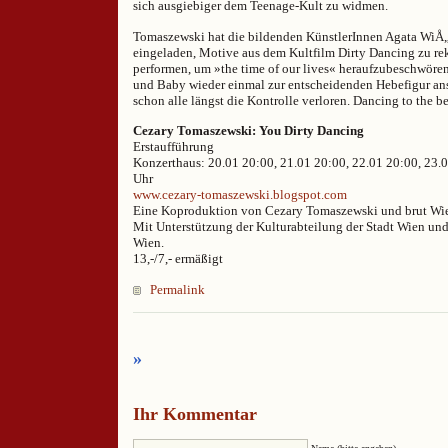
sich ausgiebiger dem Teenage-Kult zu widmen.
Tomaszewski hat die bildenden KünstlerInnen Agata WiÅ
eingeladen, Motive aus dem Kultfilm Dirty Dancing zu rek
performen, um »the time of our lives« heraufzubeschwör
und Baby wieder einmal zur entscheidenden Hebefigur an
schon alle längst die Kontrolle verloren. Dancing to the bea
Cezary Tomaszewski: You Dirty Dancing
Erstaufführung
Konzerthaus: 20.01 20:00, 21.01 20:00, 22.01 20:00, 23.
Uhr
www.cezary-tomaszewski.blogspot.com
Eine Koproduktion von Cezary Tomaszewski und brut Wi
Mit Unterstützung der Kulturabteilung der Stadt Wien und 
Wien.
13,-/7,- ermäßigt
Permalink
»
Ihr Kommentar