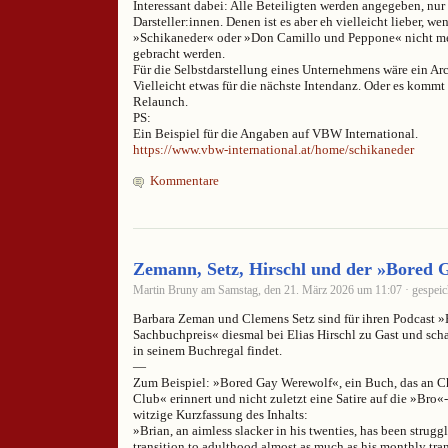
Interessant dabei: Alle Beteiligten werden angegeben, nur
Darsteller:innen. Denen ist es aber eh vielleicht lieber, w
»Schikaneder« oder »Don Camillo und Peppone« nicht m
gebracht werden.
Für die Selbstdarstellung eines Unternehmens wäre ein Arc
Vielleicht etwas für die nächste Intendanz. Oder es kommt
Relaunch.
PS:
Ein Beispiel für die Angaben auf VBW International.
https://www.vbw-international.at/home/schikaneder
Kommentare
Zemann, Setz, Hirschl und der »Bored 
Martin Bruny am Samstag, den 21. März 2026 um 11:07 · gespeic
Barbara Zeman und Clemens Setz sind für ihren Podcast »E
Sachbuchpreis« diesmal bei Elias Hirschl zu Gast und scha
in seinem Buchregal findet.
—
Zum Beispiel: »Bored Gay Werewolf«, ein Buch, das an C
Club« erinnert und nicht zuletzt eine Satire auf die »Bro«-
witzige Kurzfassung des Inhalts:
»Brian, an aimless slacker in his twenties, has been strugg
transition to adulthood almost as much as his monthly tran