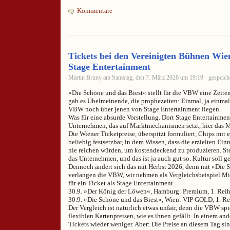
Kommentare
Tickets bei den Vereinigten Bühnen Wien
Stage Entertainment
Martin Bruny am Samstag, den 7. März 2026 um 19:19 · gespeich
»Die Schöne und das Biest« stellt für die VBW eine Zeite
gab es Übelmeinende, die prophezeiten: Einmal, ja einmal
VBW noch über jenen von Stage Entertainment liegen.
Was für eine absurde Vorstellung. Dort Stage Entertainmen
Unternehmen, das auf Marktmechanismen setzt, hier das
Die Wiener Ticketpreise, überspitzt formuliert, Chips mit 
beliebig festsetzbar, in dem Wissen, dass die erzielten Ein
nie reichen würden, um kostendeckend zu produzieren. Ste
das Unternehmen, und das ist ja auch gut so. Kultur soll g
Dennoch ändert sich das mit Herbst 2026, denn mit »Die 
verlangen die VBW, wir nehmen als Vergleichsbeispiel Mi
für ein Ticket als Stage Entertainment.
30.9. »Der König der Löwen«, Hamburg: Premium, 1. Reih
30.9. »Die Schöne und das Biest«, Wien: VIP GOLD, 1. Re
Der Vergleich ist natürlich etwas unfair, denn die VBW sp
flexiblen Kartenpreisen, wie es ihnen gefällt. In einem a
Tickets wieder weniger. Aber: Die Preise an diesem Tag sin