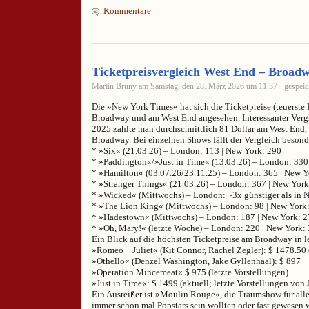
Kommentare
Ticketpreisvergleich West End – Broad
Martin Bruny am Samstag, den 28. März 2026 um 11:37 · gespeic
Die »New York Times« hat sich die Ticketpreise (teuerste
Broadway und am West End angesehen. Interessanter Verg
2025 zahlte man durchschnittlich 81 Dollar am West End,
Broadway. Bei einzelnen Shows fällt der Vergleich besonde
* »Six« (21.03.26) – London: 113 | New York: 290
* »Paddington«/»Just in Time« (13.03.26) – London: 330
* »Hamilton« (03.07.26/23.11.25) – London: 365 | New Y
* »Stranger Things« (21.03.26) – London: 367 | New York
* »Wicked« (Mittwochs) – London: ~3x günstiger als in 
* »The Lion King« (Mittwochs) – London: 98 | New York
* »Hadestown« (Mittwochs) – London: 187 | New York: 
* »Oh, Mary!« (letzte Woche) – London: 220 | New York:
Ein Blick auf die höchsten Ticketpreise am Broadway in le
»Romeo + Juliet« (Kit Connor, Rachel Zegler): $ 1478.50 (
»Othello« (Denzel Washington, Jake Gyllenhaal): $ 897
»Operation Mincemeat« $ 975 (letzte Vorstellungen)
»Just in Time«: $ 1499 (aktuell; letzte Vorstellungen von 
Ein Ausreißer ist »Moulin Rouge«, die Traumshow für alle 
immer schon mal Popstars sein wollten oder fast gewesen 