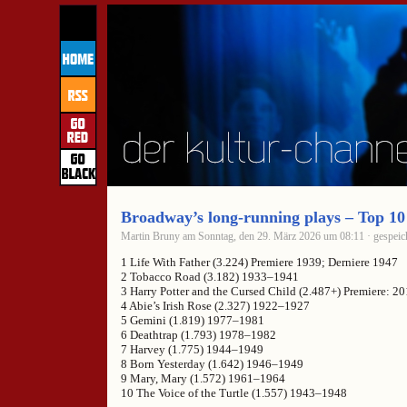
Broadway’s long-running plays – Top 10
Martin Bruny am Sonntag, den 29. März 2026 um 08:11 · gespeic
1 Life With Father (3.224) Premiere 1939; Derniere 1947
2 Tobacco Road (3.182) 1933–1941
3 Harry Potter and the Cursed Child (2.487+) Premiere: 2
4 Abie’s Irish Rose (2.327) 1922–1927
5 Gemini (1.819) 1977–1981
6 Deathtrap (1.793) 1978–1982
7 Harvey (1.775) 1944–1949
8 Born Yesterday (1.642) 1946–1949
9 Mary, Mary (1.572) 1961–1964
10 The Voice of the Turtle (1.557) 1943–1948