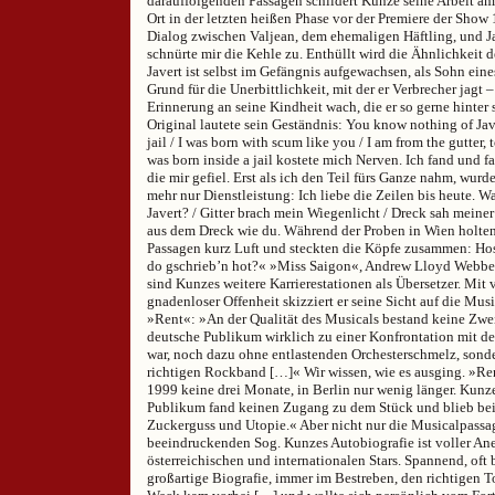
darauffolgenden Passagen schildert Kunze seine Arbeit am
Ort in der letzten heißen Phase vor der Premiere der Show
Dialog zwischen Valjean, dem ehemaligen Häftling, und Ja
schnürte mir die Kehle zu. Enthüllt wird die Ähnlichkeit 
Javert ist selbst im Gefängnis aufgewachsen, als Sohn eines
Grund für die Unerbittlichkeit, mit der er Verbrecher jagt –
Erinnerung an seine Kindheit wach, die er so gerne hinter 
Original lautete sein Geständnis: You know nothing of Jave
jail / I was born with scum like you / I am from the gutter, 
was born inside a jail kostete mich Nerven. Ich fand und 
die mir gefiel. Erst als ich den Teil fürs Ganze nahm, wurd
mehr nur Dienstleistung: Ich liebe die Zeilen bis heute. 
Javert? / Gitter brach mein Wiegenlicht / Dreck sah meine
aus dem Dreck wie du. Während der Proben in Wien holten
Passagen kurz Luft und steckten die Köpfe zusammen: Hos 
do gschrieb’n hot?« »Miss Saigon«, Andrew Lloyd Webbe
sind Kunzes weitere Karrierestationen als Übersetzer. Mit 
gnadenloser Offenheit skizziert er seine Sicht auf die Mu
»Rent«: »An der Qualität des Musicals bestand keine Zwei
deutsche Publikum wirklich zu einer Konfrontation mit de
war, noch dazu ohne entlastenden Orchesterschmelz, sonde
richtigen Rockband […]« Wir wissen, wie es ausging. »Ren
1999 keine drei Monate, in Berlin nur wenig länger. Kunz
Publikum fand keinen Zugang zu dem Stück und blieb be
Zuckerguss und Utopie.« Aber nicht nur die Musicalpassa
beeindruckenden Sog. Kunzes Autobiografie ist voller An
österreichischen und internationalen Stars. Spannend, oft 
großartige Biografie, immer im Bestreben, den richtigen To