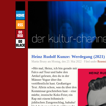
Heinz Rudolf Kunze: Werdegang (2021)
Martin Bruny am Montag, den 23. Mai 2022 · Filed under
Rezens
»Hör mal, Heinz, ich bin gerade mit
Falco auf Tour und habe den
Artikel gelesen, den du in der
Männer Vogue über ihn
veröffentlicht hast. Großartiger
Text. Allein schon, was du über den
Kommissar geschrieben hast – eine
mürbe, ironische Koks-Feier, ein
Rap mit einem böhmisch-
jiddischen Zungenschlag, hahaha!