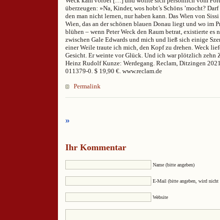
Weck kam vorbei […] und wollte sich persönlich vom For
überzeugen: »Na, Kinder, wos hobt’s Schöns ’mocht? Darf
den man nicht lernen, nur haben kann. Das Wien von Siss
Wien, das an der schönen blauen Donau liegt und wo im P
blühen – wenn Peter Weck den Raum betrat, existierte es n
zwischen Gale Edwards und mich und ließ sich einige Szen
einer Weile traute ich mich, den Kopf zu drehen. Weck lie
Gesicht. Er weinte vor Glück. Und ich war plötzlich zehn
Heinz Rudolf Kunze: Werdegang. Reclam, Ditzingen 2021
011379-0. $ 19,90 €. www.reclam.de
Permalink
»
Ihr Kommentar
Name (bitte angeben)
E-Mail (bitte angeben, wird nicht 
Website