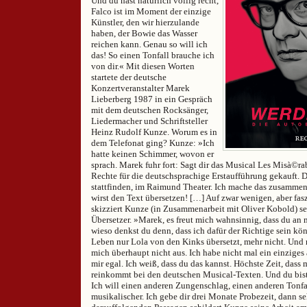
Und du hast natürlich völlig recht,
Falco ist im Moment der einzige
Künstler, den wir hierzulande
haben, der Bowie das Wasser
reichen kann. Genau so will ich
das! So einen Tonfall brauche ich
von dir.« Mit diesen Worten
startete der deutsche
Konzertveranstalter Marek
Lieberberg 1987 in ein Gespräch
mit dem deutschen Rocksänger,
Liedermacher und Schriftsteller
Heinz Rudolf Kunze. Worum es in
dem Telefonat ging? Kunze: »Ich
hatte keinen Schimmer, wovon er
sprach. Marek fuhr fort: Sagt dir das Musical Les Misà©ra
Rechte für die deutschsprachige Erstaufführung gekauft. 
stattfinden, im Raimund Theater. Ich mache das zusammen
wirst den Text übersetzen! […] Auf zwar wenigen, aber fas
skizziert Kunze (in Zusammenarbeit mit Oliver Kobold) sei
Übersetzer. »Marek, es freut mich wahnsinnig, dass du an 
wieso denkst du denn, dass ich dafür der Richtige sein k
Leben nur Lola von den Kinks übersetzt, mehr nicht. Und
mich überhaupt nicht aus. Ich habe nicht mal ein einziges 
mir egal. Ich weiß, dass du das kannst. Höchste Zeit, dass 
reinkommt bei den deutschen Musical-Texten. Und du bist 
Ich will einen anderen Zungenschlag, einen anderen Tonfal
musikalischer. Ich gebe dir drei Monate Probezeit, dann se