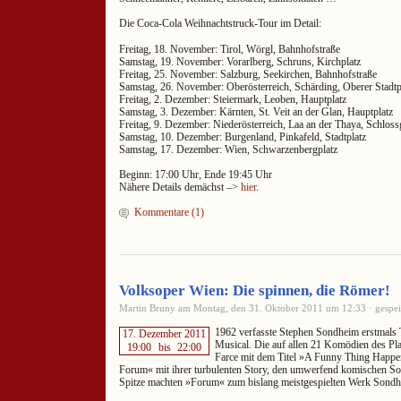
Die Coca-Cola Weihnachtstruck-Tour im Detail:
Freitag, 18. November: Tirol, Wörgl, Bahnhofstraße
Samstag, 19. November: Vorarlberg, Schruns, Kirchplatz
Freitag, 25. November: Salzburg, Seekirchen, Bahnhofstraße
Samstag, 26. November: Oberösterreich, Schärding, Oberer Stadtp
Freitag, 2. Dezember: Steiermark, Leoben, Hauptplatz
Samstag, 3. Dezember: Kärnten, St. Veit an der Glan, Hauptplatz
Freitag, 9. Dezember: Niederösterreich, Laa an der Thaya, Schloss
Samstag, 10. Dezember: Burgenland, Pinkafeld, Stadtplatz
Samstag, 17. Dezember: Wien, Schwarzenbergplatz
Beginn: 17:00 Uhr, Ende 19:45 Uhr
Nähere Details demächst –>
hier
.
Kommentare (1)
Volksoper Wien: Die spinnen, die Römer!
Martin Bruny am Montag, den 31. Oktober 2011 um 12:33 · gespei
1962 verfasste Stephen Sondheim erstmals
17. Dezember 2011
Musical. Die auf allen 21 Komödien des Pla
19:00
bis
22:00
Farce mit dem Titel »A Funny Thing Happen
Forum« mit ihrer turbulenten Story, den umwerfend komischen So
Spitze machten »Forum« zum bislang meistgespielten Werk Sondh