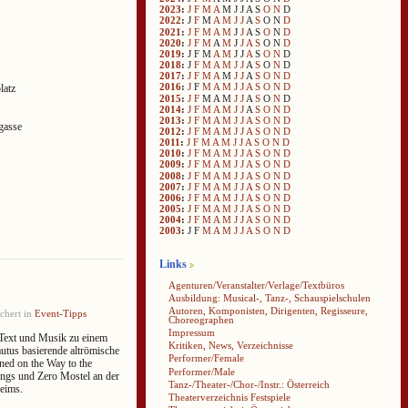
2023
:
J
F
M
A
M
J
J
A
S
O
N
D
2022
:
J
F
M
A
M
J
J
A
S
O
N
D
2021
:
J
F
M
A
M
J
J
A
S
O
N
D
2020
:
J
F
M
A
M
J
J
A
S
O
N
D
2019
:
J
F
M
A
M
J
J
A
S
O
N
D
2018
:
J
F
M
A
M
J
J
A
S
O
N
D
2017
:
J
F
M
A
M
J
J
A
S
O
N
D
2016
:
J
F
M
A
M
J
J
A
S
O
N
D
latz
2015
:
J
F
M
A
M
J
J
A
S
O
N
D
2014
:
J
F
M
A
M
J
J
A
S
O
N
D
2013
:
J
F
M
A
M
J
J
A
S
O
N
D
gasse
2012
:
J
F
M
A
M
J
J
A
S
O
N
D
2011
:
J
F
M
A
M
J
J
A
S
O
N
D
2010
:
J
F
M
A
M
J
J
A
S
O
N
D
2009
:
J
F
M
A
M
J
J
A
S
O
N
D
2008
:
J
F
M
A
M
J
J
A
S
O
N
D
2007
:
J
F
M
A
M
J
J
A
S
O
N
D
2006
:
J
F
M
A
M
J
J
A
S
O
N
D
2005
:
J
F
M
A
M
J
J
A
S
O
N
D
2004
:
J
F
M
A
M
J
J
A
S
O
N
D
2003
:
J
F
M
A
M
J
J
A
S
O
N
D
Links
Agenturen/Veranstalter/Verlage/Textbüros
Ausbildung: Musical-, Tanz-, Schauspielschulen
Autoren, Komponisten, Dirigenten, Regisseure,
chert in
Event-Tipps
Choreographen
Impressum
 Text und Musik zu einem
Kritiken, News, Verzeichnisse
utus basierende altrömische
Performer/Female
ed on the Way to the
Performer/Male
ngs und Zero Mostel an der
Tanz-/Theater-/Chor-/Instr.: Österreich
eims.
Theaterverzeichnis Festspiele