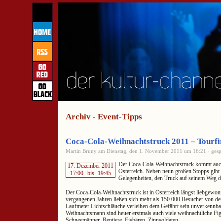
Archiv - Event-Tipps
Coca-Cola-Weihnachtstruck 2011 – Tourfi
Martin Bruny am Dienstag, den 1. November 2011 um 16:21 · gesp
Der Coca-Cola-Weihnachtstruck kommt auch
17. Dezember 2011
Österreich. Neben neun großen Stopps gibt e
17:00
bis
19:45
Gelegenheiten, den Truck auf seinem Weg d
Der Coca-Cola-Weihnachtstruck ist in Österreich längst liebgewon
vergangenen Jahren ließen sich mehr als 150.000 Besucher von d
Laufmeter Lichtschläuche verleihen dem Gefährt sein unverkenn
Weihnachtsmann sind heuer erstmals auch viele weihnachtliche Fig
Schneemänner, Rentiere, Eisbären, Zinnsoldaten …