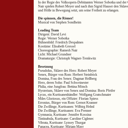
In der Regie des Volksopern-Debütanten Werner Sobotka und de
Nair spielen Robert Meyer und nach ihm Sigrid Hauser den Skla
und Hölle in Bewegung setzt, um seine Freiheit zu erlangen.
Die spinnen, die Römer!
Musical von Stephen Sondheim
Leading Team
Dirigent: David Levi
Regie: Werner Sobotka
Bühnenbild: Friedrich Despalmes
Kostüme: Elisabeth Gressel
Choreographie: Ramesh Nair
Licht: Michael Grundner
Dramaturgie: Christoph Wagner-Trenkwitz
Besetzung
Pseudolus, Sklave des Hero: Robert Meyer
Senex, Bürger von Rom: Herbert Steinböck
Domina, Frau des Senex: Dagmar Hellberg
Hero, deren Sohn: Paul Schweinester
Philia, eine Jungfrau: Bettina Mönch
Hysterium, Sklave von Senex und Domina: Boris Pfeifer
Lycus, ein Kurtisanenhändler: Wolfgang Gratschmaier
Miles Gloriosus, ein Offizier: Florian Spiess
Erronius, Bürger von Rom: Gernot Kranner
Die Zwillinge, Kurtisanen: Wilbirg Helml
Die Zwillinge, Kurtisanen: Eva Prenner
Gymnasia, Kurtisane: Jennifer Kossina
Tintinabula, Kurtisane: Caroline Ciglenec
Vibrata, Kurtisane: Lynsey Thurgar
Panacea, Kurtisane: Miriam Mayr