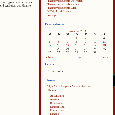
Theaterverzeichnis Österreich
r Choreographie von Ramesh
Theaterverzeichnis weltweit
ven Pseudolus, der Himmel
Theaterverzeichnis Wien
VBW / Produktionen
Verlage
Eventkalender
Dezember 2011
M
D
M
D
F
S
S
1
2
3
4
5
6
7
8
9
10
11
12
13
14
15
16
17
18
19
20
21
22
23
24
25
26
27
28
29
30
31
« Nov
Jan »
Events
Keine Termine.
Themen
9Q - Neun Fragen - Neun Antworten
Musical
Ausbildung
Awards
Broadway
Deutschland
Filmmusical
Kanada