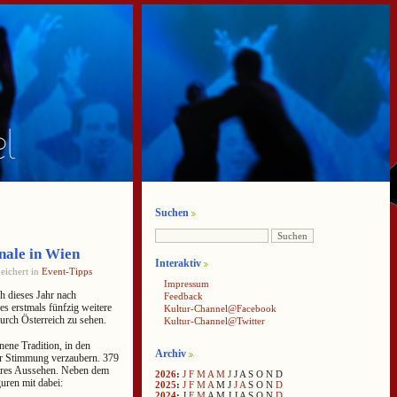
Suchen
nale in Wien
Interaktiv
eichert in
Event-Tipps
Impressum
 dieses Jahr nach
Feedback
s erstmals fünfzig weitere
Kultur-Channel@Facebook
urch Österreich zu sehen.
Kultur-Channel@Twitter
nene Tradition, in den
Archiv
er Stimmung verzaubern. 379
bares Aussehen. Neben dem
2026
:
J
F
M
A
M
J
J
A
S
O
N
D
uren mit dabei:
2025
:
J
F
M
A
M
J
J
A
S
O
N
D
2024
:
J
F
M
A
M
J
J
A
S
O
N
D