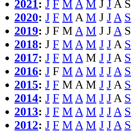
2021
:
J
F
M
A
M
J
J
A
S
2020
:
J
F
M
A
M
J
J
A
S
2019
:
J
F
M
A
M
J
J
A
S
2018
:
J
F
M
A
M
J
J
A
S
2017
:
J
F
M
A
M
J
J
A
S
2016
:
J
F
M
A
M
J
J
A
S
2015
:
J
F
M
A
M
J
J
A
S
2014
:
J
F
M
A
M
J
J
A
S
2013
:
J
F
M
A
M
J
J
A
S
2012
:
J
F
M
A
M
J
J
A
S