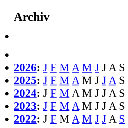
Archiv
2026
:
J
F
M
A
M
J
J
A
S
2025
:
J
F
M
A
M
J
J
A
S
2024
:
J
F
M
A
M
J
J
A
S
2023
:
J
F
M
A
M
J
J
A
S
2022
:
J
F
M
A
M
J
J
A
S