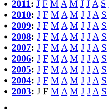
2011
:
J
F
M
A
M
J
J
A
S
2010
:
J
F
M
A
M
J
J
A
S
2009
:
J
F
M
A
M
J
J
A
S
2008
:
J
F
M
A
M
J
J
A
S
2007
:
J
F
M
A
M
J
J
A
S
2006
:
J
F
M
A
M
J
J
A
S
2005
:
J
F
M
A
M
J
J
A
S
2004
:
J
F
M
A
M
J
J
A
S
2003
:
J
F
M
A
M
J
J
A
S