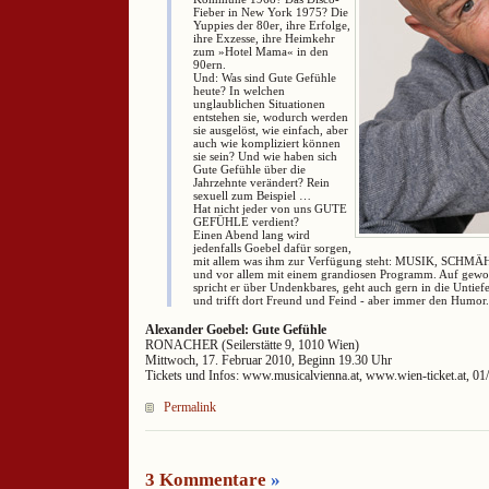
Fieber in New York 1975? Die
Yuppies der 80er, ihre Erfolge,
ihre Exzesse, ihre Heimkehr
zum »Hotel Mama« in den
90ern.
Und: Was sind Gute Gefühle
heute? In welchen
unglaublichen Situationen
entstehen sie, wodurch werden
sie ausgelöst, wie einfach, aber
auch wie kompliziert können
sie sein? Und wie haben sich
Gute Gefühle über die
Jahrzehnte verändert? Rein
sexuell zum Beispiel …
Hat nicht jeder von uns GUTE
GEFÜHLE verdient?
Einen Abend lang wird
jedenfalls Goebel dafür sorgen,
mit allem was ihm zur Verfügung steht: MUSIK, SCHM
und vor allem mit einem grandiosen Programm. Auf gew
spricht er über Undenkbares, geht auch gern in die Untief
und trifft dort Freund und Feind - aber immer den Humor.
Alexander Goebel: Gute Gefühle
RONACHER (Seilerstätte 9, 1010 Wien)
Mittwoch, 17. Februar 2010, Beginn 19.30 Uhr
Tickets und Infos: www.musicalvienna.at, www.wien-ticket.at, 01
Permalink
3 Kommentare
»