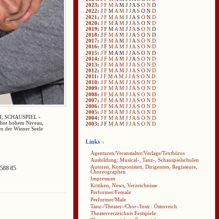
2023
:
J
F
M
A
M
J
J
A
S
O
N
D
2022
:
J
F
M
A
M
J
J
A
S
O
N
D
2021
:
J
F
M
A
M
J
J
A
S
O
N
D
2020
:
J
F
M
A
M
J
J
A
S
O
N
D
2019
:
J
F
M
A
M
J
J
A
S
O
N
D
2018
:
J
F
M
A
M
J
J
A
S
O
N
D
2017
:
J
F
M
A
M
J
J
A
S
O
N
D
2016
:
J
F
M
A
M
J
J
A
S
O
N
D
2015
:
J
F
M
A
M
J
J
A
S
O
N
D
2014
:
J
F
M
A
M
J
J
A
S
O
N
D
2013
:
J
F
M
A
M
J
J
A
S
O
N
D
2012
:
J
F
M
A
M
J
J
A
S
O
N
D
2011
:
J
F
M
A
M
J
J
A
S
O
N
D
2010
:
J
F
M
A
M
J
J
A
S
O
N
D
2009
:
J
F
M
A
M
J
J
A
S
O
N
D
2008
:
J
F
M
A
M
J
J
A
S
O
N
D
2007
:
J
F
M
A
M
J
J
A
S
O
N
D
2006
:
J
F
M
A
M
J
J
A
S
O
N
D
2005
:
J
F
M
A
M
J
J
A
S
O
N
D
ÄH, SCHAUSPIEL -
2004
:
J
F
M
A
M
J
J
A
S
O
N
D
ohnt hohem Niveau,
2003
:
J
F
M
A
M
J
J
A
S
O
N
D
en der Wiener Seele
Links
Agenturen/Veranstalter/Verlage/Textbüros
Ausbildung: Musical-, Tanz-, Schauspielschulen
Autoren, Komponisten, Dirigenten, Regisseure,
/588 85
Choreographen
Impressum
Kritiken, News, Verzeichnisse
Performer/Female
Performer/Male
Tanz-/Theater-/Chor-/Instr.: Österreich
Theaterverzeichnis Festspiele