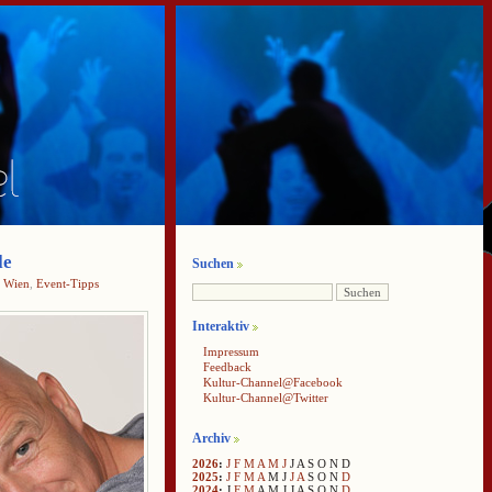
le
Suchen
,
Wien
,
Event-Tipps
Interaktiv
Impressum
Feedback
Kultur-Channel@Facebook
Kultur-Channel@Twitter
Archiv
2026
:
J
F
M
A
M
J
J
A
S
O
N
D
2025
:
J
F
M
A
M
J
J
A
S
O
N
D
2024
:
J
F
M
A
M
J
J
A
S
O
N
D