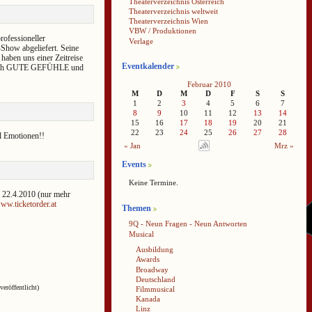
Theaterverzeichnis Österreich
Theaterverzeichnis weltweit
Theaterverzeichnis Wien
VBW / Produktionen
rofessioneller
Verlage
how abgeliefert. Seine
haben uns einer Zeitreise
Eventkalender
 Euch GUTE GEFÜHLE und
Februar 2010
M
D
M
D
F
S
S
1
2
3
4
5
6
7
8
9
10
11
12
13
14
15
16
17
18
19
20
21
22
23
24
25
26
27
28
l Emotionen!!
« Jan
Mrz »
Events
Keine Termine.
 22.4.2010 (nur mehr
ww.ticketorder.at
Themen
9Q - Neun Fragen - Neun Antworten
Musical
Ausbildung
Awards
Broadway
Deutschland
veröffentlicht)
Filmmusical
Kanada
Linz