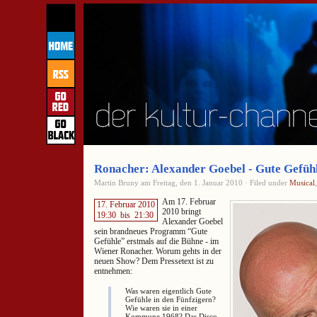
Ronacher: Alexander Goebel - Gute Gefüh
Martin Bruny am Freitag, den 1. Januar 2010 · Filed under
Musical
Am 17. Februar
17. Februar 2010
2010 bringt
19:30
bis
21:30
Alexander Goebel
sein brandneues Programm “Gute
Gefühle” erstmals auf die Bühne - im
Wiener Ronacher. Worum gehts in der
neuen Show? Dem Pressetext ist zu
entnehmen:
Was waren eigentlich Gute
Gefühle in den Fünfzigern?
Wie waren sie in einer
Kommune 1968? Das Disco-