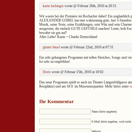
karin fachinger
wrote @ Februar 26th, 2010 at 20:51
Wir waren bei der Premiere im Rochacher dabei! Ein unglaublich p
ALEXANDER GÖBEL hat eine wahnsinnig gute, fast 3-Stunden-S
Musik, seine Texte, seine Erzählungen, sein Witz und sein Charme 
ausgesetzt, die einfach GUTE GEFÜHLE machen! Leute, holt
bewahrt sie gut auf!
Alles Liebe! Karin + Charlie Deutschland
günter häusl
wrote @ Februar 22nd, 2010 at 07:51
Ein sehr gelungenes Programm mit tollen Sketches, Songs und vie
Ist sehr zu empfehlen!
Doris
wrote @ Februar 15th, 2010 at 10:02
Das neue Programm spielt es auch im Theater Längenfeldgasse am
Restplätze) und am 18.9. im Museumsquartier. Mehr Infos unter
w
Ihr Kommentar
Name (bitte angeben)
E-Mail (bitte angeben, wird nicht 
Website