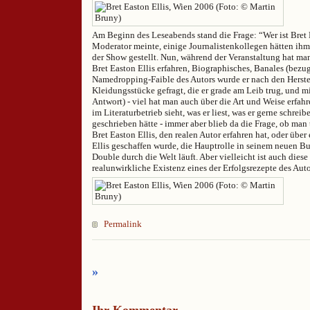
Am Beginn des Leseabends stand die Frage: “Wer ist Bret 
Moderator meinte, einige Journalistenkollegen hätten ihm
der Show gestellt. Nun, während der Veranstaltung hat man
Bret Easton Ellis erfahren, Biographisches, Banales (bez
Namedropping-Faible des Autors wurde er nach den Herstel
Kleidungsstücke gefragt, die er grade am Leib trug, und m
Antwort) - viel hat man auch über die Art und Weise erfahre
im Literaturbetrieb sieht, was er liest, was er gerne schreib
geschrieben hätte - immer aber blieb da die Frage, ob man 
Bret Easton Ellis, den realen Autor erfahren hat, oder über
Ellis geschaffen wurde, die Hauptrolle in seinem neuen Bu
Double durch die Welt läuft. Aber vielleicht ist auch diese
realunwirkliche Existenz eines der Erfolgsrezepte des Auto
Permalink
»