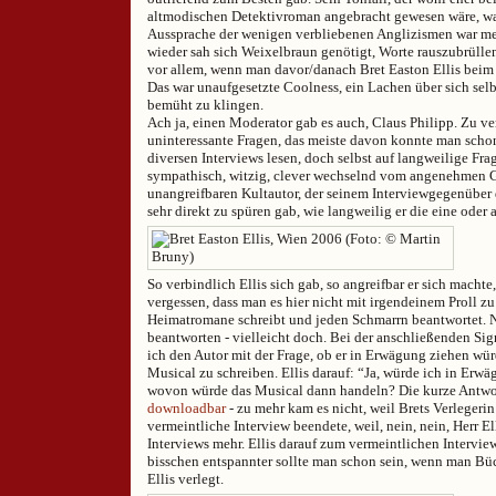
altmodischen Detektivroman angebracht gewesen wäre, w
Aussprache der wenigen verbliebenen Anglizismen war me
wieder sah sich Weixelbraun genötigt, Worte rauszubrüllen
vor allem, wenn man davor/danach Bret Easton Ellis beim 
Das war unaufgesetzte Coolness, ein Lachen über sich selb
bemüht zu klingen.
Ach ja, einen Moderator gab es auch, Claus Philipp. Zu ve
uninteressante Fragen, das meiste davon konnte man scho
diversen Interviews lesen, doch selbst auf langweilige Frag
sympathisch, witzig, clever wechselnd vom angenehmen 
unangreifbaren Kultautor, der seinem Interviewgegenübe
sehr direkt zu spüren gab, wie langweilig er die eine oder 
So verbindlich Ellis sich gab, so angreifbar er sich machte
vergessen, dass man es hier nicht mit irgendeinem Proll zu 
Heimatromane schreibt und jeden Schmarrn beantwortet. 
beantworten - vielleicht doch. Bei der anschließenden Sig
ich den Autor mit der Frage, ob er in Erwägung ziehen wü
Musical zu schreiben. Ellis darauf: “Ja, würde ich in Erw
wovon würde das Musical dann handeln? Die kurze Antwor
downloadbar
- zu mehr kam es nicht, weil Brets Verlegeri
vermeintliche Interview beendete, weil, nein, nein, Herr El
Interviews mehr. Ellis darauf zum vermeintlichen Intervie
bisschen entspannter sollte man schon sein, wenn man Bü
Ellis verlegt.