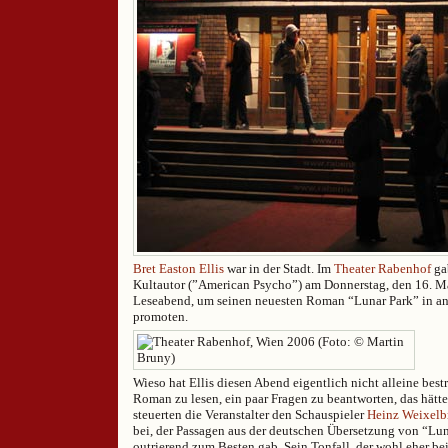
Bret Easton Ellis
war in der Stadt. Im
Theater Rabenhof
gab
Kultautor (”American Psycho”) am Donnerstag, den 16. M
Leseabend, um seinen neuesten Roman “Lunar Park” in 
promoten.
Wieso hat Ellis diesen Abend eigentlich nicht alleine bestr
Roman zu lesen, ein paar Fragen zu beantworten, das hätte 
steuerten die Veranstalter den Schauspieler
Heinz Weixelb
bei, der Passagen aus der deutschen Übersetzung von “Lun
outrierend zum Besten gab. Sein Tonfall, der wohl eher b