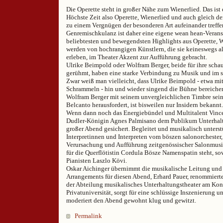
Die Operette steht in großer Nähe zum Wienerlied. Das ist
Höchste Zeit also Operette, Wienerlied und auch gleich d
zu einem Vergnügen der besonderen Art aufeinander treffen
Genremischkulanz ist daher eine eigene wean hean-Verans
beliebtesten und bewegendsten Highlights aus Operette, 
werden von hochrangigen Künstlern, die sie keineswegs al
erleben, im Theater Akzent zur Aufführung gebracht.
Ulrike Beimpold oder Wolfram Berger, beide für ihre scha
gerühmt, haben eine starke Verbindung zu Musik und im s
Zwar weiß man vielleicht, dass Ulrike Beimpold - etwa mi
Schrammeln - hin und wieder singend die Bühne bereichert
Wolfram Berger mit seinem unvergleichlichen Timbre se
Belcanto herausfordert, ist bisweilen nur Insidern bekannt.
Wenn dann noch das Energiebündel und Multitalent Vinc
Dudler-Königin Agnes Palmisano dem Publikum Unterhaltun
großer Abend gesichert. Begleitet und musikalisch unterst
Interpretinnen und Interpreten vom böszen salonorchester
Verursachung und Aufführung zeitgenössischer Salonmus
für die Querflötistin Cordula Bösze Namenspatin steht, 
Pianisten Laszlo Kövi.
Oskar Aichinger übernimmt die musikalische Leitung und
Arrangements für diesen Abend, Erhard Pauer, renommierte
der Abteilung musikalisches Unterhaltungstheater am Ko
Privatuniversität, sorgt für eine schlüssige Inszenierung u
moderiert den Abend gewohnt klug und gewitzt.
Permalink