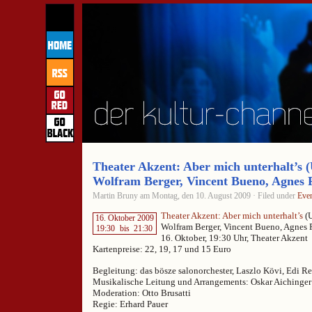
Theater Akzent: Aber mich unterhalt’s 
Wolfram Berger, Vincent Bueno, Agnes 
Martin Bruny am Montag, den 10. August 2009 · Filed under
Eve
Theater Akzent: Aber mich unterhalt’s
(U
16. Oktober 2009
Wolfram Berger, Vincent Bueno, Agnes 
19:30
bis
21:30
16. Oktober, 19:30 Uhr, Theater Akzent
Kartenpreise: 22, 19, 17 und 15 Euro
Begleitung: das bösze salonorchester, Laszlo Kövi, Edi R
Musikalische Leitung und Arrangements: Oskar Aichinger
Moderation: Otto Brusatti
Regie: Erhard Pauer